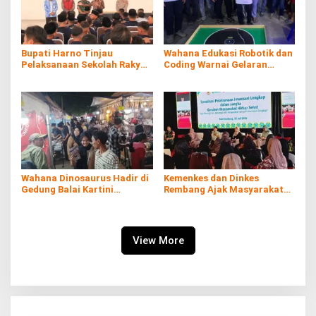
Bupati Harno Tinjau
Wahana Edukasi Robotik dan
Pelaksanaan Sekolah Rakyat
Coding Warnai Gelaran
di Kaliombo Rembang
Rembang Expo 2026
Wahana Dinosaurus Hadir di
Kemenkes dan Dinkes
Gedung Balai Kartini
Rembang Ajak Masyarakat
Rembang
Sukseskan Program
Imunisasi
View More