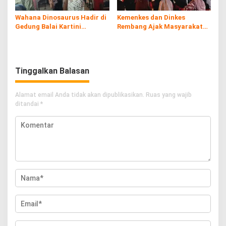
Wahana Dinosaurus Hadir di
Kemenkes dan Dinkes
Gedung Balai Kartini
Rembang Ajak Masyarakat
Rembang
Sukseskan Program
Imunisasi
Tinggalkan Balasan
Alamat email Anda tidak akan dipublikasikan.
Ruas yang wajib
ditandai
*