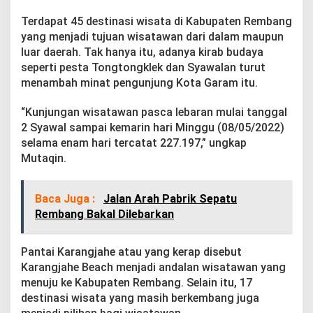
e
M
Terdapat 45 destinasi wisata di Kabupaten Rembang
e
yang menjadi tujuan wisatawan dari dalam maupun
n
luar daerah. Tak hanya itu, adanya kirab budaya
i
seperti pesta Tongtongklek dan Syawalan turut
n
g
menambah minat pengunjung Kota Garam itu.
k
a
“Kunjungan wisatawan pasca lebaran mulai tanggal
t
2 Syawal sampai kemarin hari Minggu (08/05/2022)
T
selama enam hari tercatat 227.197,” ungkap
a
j
Mutaqin.
a
m
Baca Juga :
Jalan Arah Pabrik Sepatu
Rembang Bakal Dilebarkan
Pantai Karangjahe atau yang kerap disebut
Karangjahe Beach menjadi andalan wisatawan yang
menuju ke Kabupaten Rembang. Selain itu, 17
destinasi wisata yang masih berkembang juga