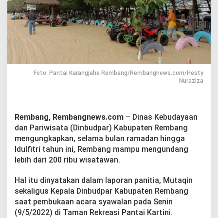
a
m
a
d
a
n
P
e
n
Foto: Pantai Karangjahe Rembang/Rembangnews.com/Hesty
Nuraziza
g
u
n
j
Rembang, Rembangnews.com
– Dinas Kebudayaan
u
n
dan Pariwisata (Dinbudpar) Kabupaten Rembang
g
mengungkapkan, selama bulan ramadan hingga
K
Idulfitri tahun ini, Rembang mampu mengundang
a
lebih dari 200 ribu wisatawan.
r
a
n
Hal itu dinyatakan dalam laporan panitia, Mutaqin
g
sekaligus Kepala Dinbudpar Kabupaten Rembang
j
saat pembukaan acara syawalan pada Senin
a
(9/5/2022) di Taman Rekreasi Pantai Kartini.
h