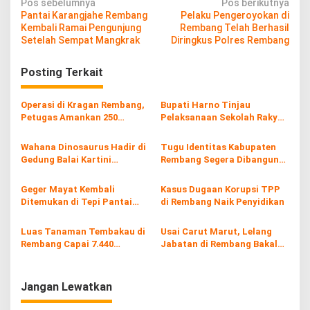
N
Pos sebelumnya
Pos berikutnya
Pantai Karangjahe Rembang
Pelaku Pengeroyokan di
a
Kembali Ramai Pengunjung
Rembang Telah Berhasil
v
Setelah Sempat Mangkrak
Diringkus Polres Rembang
i
Posting Terkait
g
a
Operasi di Kragan Rembang,
Bupati Harno Tinjau
s
Petugas Amankan 250
Pelaksanaan Sekolah Rakyat
Batang Rokol Ilegal
di Kaliombo Rembang
i
Wahana Dinosaurus Hadir di
Tugu Identitas Kabupaten
p
Gedung Balai Kartini
Rembang Segera Dibangun
Rembang
Tahun Ini
o
Geger Mayat Kembali
Kasus Dugaan Korupsi TPP
s
Ditemukan di Tepi Pantai
di Rembang Naik Penyidikan
Tasikagung Rembang
Luas Tanaman Tembakau di
Usai Carut Marut, Lelang
Rembang Capai 7.440
Jabatan di Rembang Bakal
Hektare
Diulang
Jangan Lewatkan