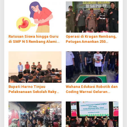
Ratusan Siswa hingga Guru
Operasi di Kragan Rembang,
di SMP N 5 Rembang Alami
Petugas Amankan 250
Diare Massal
Batang Rokol Ilegal
Bupati Harno Tinjau
Wahana Edukasi Robotik dan
Pelaksanaan Sekolah Rakyat
Coding Warnai Gelaran
di Kaliombo Rembang
Rembang Expo 2026