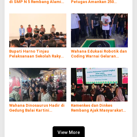
di SMP N 5 Rembang Alami
Petugas Amankan 250
Diare Massal
Batang Rokol Ilegal
Bupati Harno Tinjau
Wahana Edukasi Robotik dan
Pelaksanaan Sekolah Rakyat
Coding Warnai Gelaran
di Kaliombo Rembang
Rembang Expo 2026
Wahana Dinosaurus Hadir di
Kemenkes dan Dinkes
Gedung Balai Kartini
Rembang Ajak Masyarakat
Rembang
Sukseskan Program
Imunisasi
View More