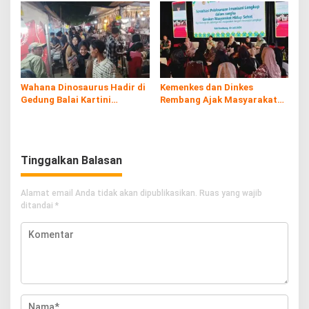
Wahana Dinosaurus Hadir di
Kemenkes dan Dinkes
Gedung Balai Kartini
Rembang Ajak Masyarakat
Rembang
Sukseskan Program
Imunisasi
Tinggalkan Balasan
Alamat email Anda tidak akan dipublikasikan.
Ruas yang wajib
ditandai
*