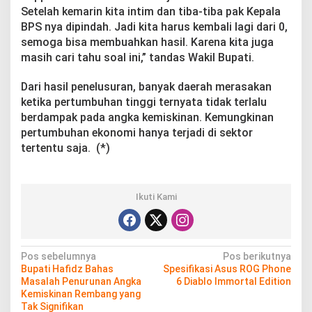
n
Setelah kemarin kita intim dan tiba-tiba pak Kepala
g
BPS nya dipindah. Jadi kita harus kembali lagi dari 0,
g
semoga bisa membuahkan hasil. Karena kita juga
u
masih cari tahu soal ini,” tandas Wakil Bupati.
r
a
n
Dari hasil penelusuran, banyak daerah merasakan
ketika pertumbuhan tinggi ternyata tidak terlalu
berdampak pada angka kemiskinan. Kemungkinan
pertumbuhan ekonomi hanya terjadi di sektor
tertentu saja. (*)
Ikuti Kami
N
Pos sebelumnya
Pos berikutnya
Bupati Hafidz Bahas
Spesifikasi Asus ROG Phone
a
Masalah Penurunan Angka
6 Diablo Immortal Edition
v
Kemiskinan Rembang yang
Tak Signifikan