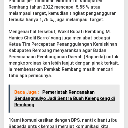
Padahal pertumbuhan ekonomi di Kabupaten
k
Rembang tahun 2022 mencapai 5,55 % atau
T
e
melampaui target, kemudian tingkat pengangguran
r
terbuka hanya 1,76 %, juga melampaui target.
k
a
Mengenai hal tersebut, Wakil Bupati Rembang M.
i
Hanies Cholil Barro’ yang juga menjabat sebagai
t
P
Ketua Tim Percepatan Penanggulangan Kemiskinan
e
Kabupaten Rembang menyarankan agar Badan
r
Perencanaan Pembangunan Daerah (Bappeda) untuk
i
mengkoordinasikan lebih lanjut dengan pihak terkait.
h
Ia membenarkan Pemkab Rembang masih mencari
a
l
tahu apa pemicunya.
A
n
g
Baca Juga :
Pemerintah Rencanakan
k
Sendangmulyo Jadi Sentra Buah Kelengkeng di
a
Rembang
P
e
n
“Kami komunikasikan dengan BPS, nanti dibantu ibu
g
a
Bappeda untuk kembali merajut komunikasi kita.