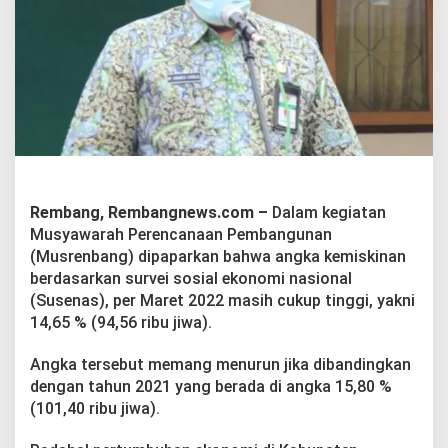
J
a
l
i
n
K
o
m
u
n
i
k
Rembang, Rembangnews.com –
Dalam kegiatan
a
Musyawarah Perencanaan Pembangunan
s
(Musrenbang) dipaparkan bahwa angka kemiskinan
i
d
berdasarkan survei sosial ekonomi nasional
e
(Susenas), per Maret 2022 masih cukup tinggi, yakni
n
14,65 % (94,56 ribu jiwa).
g
a
Angka tersebut memang menurun jika dibandingkan
n
P
dengan tahun 2021 yang berada di angka 15,80 %
i
(101,40 ribu jiwa).
h
a