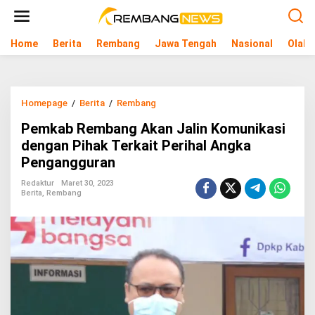
L
e
w
Home
Berita
Rembang
Jawa Tengah
Nasional
Olahr
a
t
i
k
e
Homepage
/
Berita
/
Rembang
P
k
e
o
Pemkab Rembang Akan Jalin Komunikasi
m
n
k
dengan Pihak Terkait Perihal Angka
t
a
e
Pengangguran
b
n
R
Redaktur
Maret 30, 2023
e
Berita
,
Rembang
m
b
a
n
g
A
k
a
n