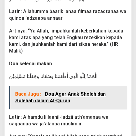
d
a
Latin: Allahumma baarik lanaa fiimaa razaqtanaa wa
A
quinoa ‘adzaaba annaar
n
a
k
Artinya: “Ya Allah, limpahkanlah keberkahan kepada
kami atas apa yang telah Engkau rezekikan kepada
kami, dan jauhkanlah kami dari siksa neraka.” (HR
Malik)
Doa selesai makan
الْحَمْدُ لِلَّهِ الَّذِي أَطْعَمَنَا وَسَقَانَا وَجَعَلَنَا مُسْلِمِيْنَ
Baca Juga :
Doa Agar Anak Sholeh dan
Solehah dalam Al-Quran
Latin: Alhamdu lillaahil-ladzii ath’amanaa wa
saqaanaa wa ja’alanaa muslimiin