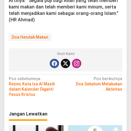
Artinya: “Segala puji bagi Allah yang telah memberi
kami makan dan telah memberi kami minum, serta
telah menjadikan kami sebagai orang-orang Islam.”
(HR Ahmad)
Doa Hendak Makan
Ikuti Kami
N
Pos sebelumnya
Pos berikutnya
Resmi, Kata Isa Al Masih
Doa Sebelum Melakukan
a
dalam Kalender Diganti
Aktivitas
v
Yesus Kristus
i
g
Jangan Lewatkan
a
s