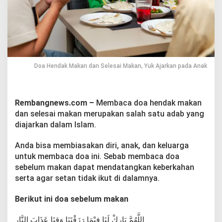
S
e
l
e
s
a
i
M
Doa Hendak Makan dan Selesai Makan, Yuk Ajarkan pada Anak
a
k
a
n
Rembangnews.com –
Membaca doa hendak makan
,
dan selesai makan merupakan salah satu adab yang
Y
diajarkan dalam Islam.
u
k
Anda bisa membiasakan diri, anak, dan keluarga
A
j
untuk membaca doa ini. Sebab membaca doa
a
sebelum makan dapat mendatangkan keberkahan
r
serta agar setan tidak ikut di dalamnya.
k
a
Berikut ini doa sebelum makan
n
p
a
اللَّهُمَّ بَارِكْ لَنَا فِيْمَا رَزَقْتَنَا وَقِنَا عَذَابَ النَّارِ