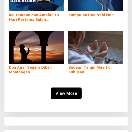
Keutamaan dan Amalan 10
Kumpulan Doa Nabi Nuh
Hari Pertama Bulan
Dzulhijjah
Doa Agar Segera Diberi
Bacaan Talqin Mayit di
Momongan
Kuburan
View More