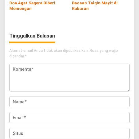
Doa Agar Segera Diberi
Bacaan Talqin Mayit di
Momongan
Kuburan
Tinggalkan Balasan
Alamat email Anda tidak akan dipublikasikan.
Ruas yang wajib
ditandai
*