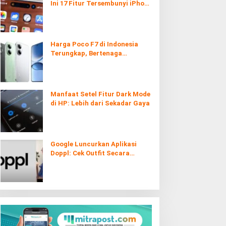
Ini 17 Fitur Tersembunyi iPhone
yang Ternyata Sangat Berguna
Harga Poco F7 di Indonesia
Terungkap, Bertenaga
Snapdragon 8s Gen 4
Manfaat Setel Fitur Dark Mode
di HP: Lebih dari Sekadar Gaya
Google Luncurkan Aplikasi
Doppl: Cek Outfit Secara
Virtual Kini Lebih Mudah dan
Interaktif