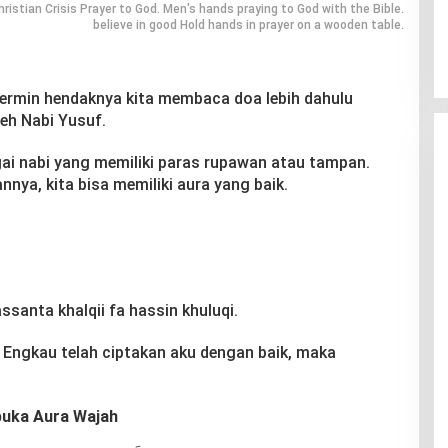
ristian Crisis Prayer to God. Men's hands praying to God with the Bible.
believe in good Hold hands in prayer on a wooden table.
ermin hendaknya kita membaca doa lebih dahulu
eh Nabi Yusuf.
gai nabi yang memiliki paras rupawan atau tampan.
ya, kita bisa memiliki aura yang baik.
santa khalqii fa hassin khuluqi.
a Engkau telah ciptakan aku dengan baik, maka
uka Aura Wajah