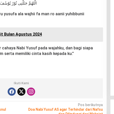
الَّلهُمَّ جَئَلْنِى نُوْرُ يُوْسُف
ru yusufa ala wajhii fa man ro aanii yuhibbunii
t Bulan Agustus 2024
Nur cahaya Nabi Yusuf pada wajahku, dan bagi siapa
 serta memiliki cinta kasih kepada ku.”
Ikuti Kami
Pos berikutnya
snul
Doa Nabi Yusuf AS agar Terhindar dari Nafsu