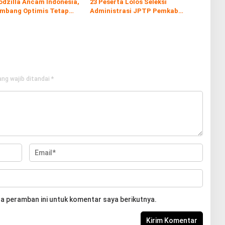
odzilla Ancam Indonesia,
23 Peserta Lolos Seleksi
embang Optimis Tetap
Administrasi JPTP Pemkab
am
Rembang
ng wajib ditandai
*
a peramban ini untuk komentar saya berikutnya.