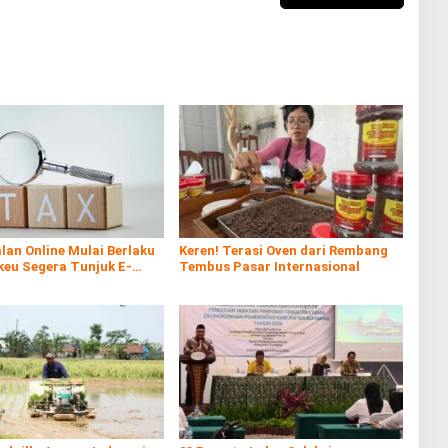
lan Online Mulai Berlaku
Keren! Terasi Oven dari Rembang
keu Segera Tunjuk E-
Tembus Pasar Internasional
e Sebagai Pemungut