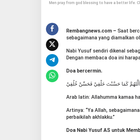
Men pray from god blessing to have a better life. Ch
a
A
u
r
a
Rembangnews.com –
Saat berc
W
sebagaimana yang diamalkan ol
a
j
a
Nabi Yusuf sendiri dikenal seba
h
Dengan membaca doa ini harapann
Doa bercermin.
اَلَّلهُمَّ كَمَا حَسَّنْتَ خَلْقِيْ فَحَسِّنْ خُلُقِيْ
Arab latin: Allahumma kamaa has
Artinya: “Ya Allah, sebagaiman
perbaikilah akhlakku.”
Doa Nabi Yusuf AS untuk Memb