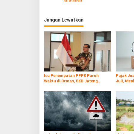
Khatimah
v
i
Jangan Lewatkan
g
a
s
i
p
o
s
Isu Penempatan PPPK Paruh
Pajak Jua
Waktu di Ormas, BKD Jateng
Juli, Men
Bantah
Commerc