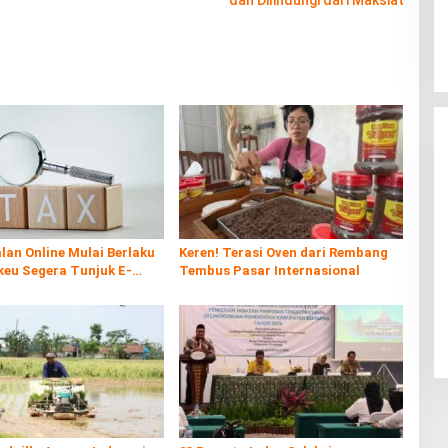
dan Dilindungi dari Maksiat
lan Online Mulai Berlaku
Keren! Terasi Oven dari Rembang
keu Segera Tunjuk E-
Tembus Pasar Internasional
e Sebagai Pemungut