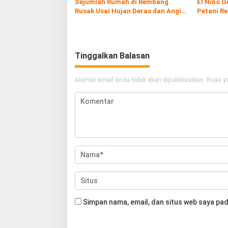
Sejumlah Rumah di Rembang
El Nino G
Rusak Usai Hujan Deras dan Angin
Petani R
Kencang Melanda
Bisa Tan
Tinggalkan Balasan
Alamat email Anda tidak akan dipublikasikan.
Ruas ya
Simpan nama, email, dan situs web saya pad