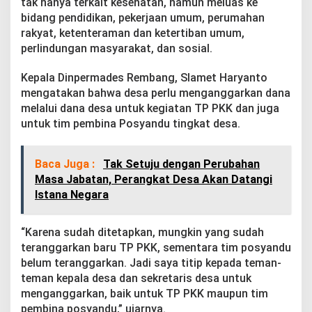
tak hanya terkait kesehatan, namun meluas ke
n
bidang pendidikan, pekerjaan umum, perumahan
u
n
rakyat, ketenteraman dan ketertiban umum,
t
perlindungan masyarakat, dan sosial.
u
k
Kepala Dinpermades Rembang, Slamet Haryanto
P
mengatakan bahwa desa perlu menganggarkan dana
e
m
melalui dana desa untuk kegiatan TP PKK dan juga
b
untuk tim pembina Posyandu tingkat desa.
i
n
a
Baca Juga :
Tak Setuju dengan Perubahan
P
Masa Jabatan, Perangkat Desa Akan Datangi
o
s
Istana Negara
y
a
n
“Karena sudah ditetapkan, mungkin yang sudah
d
teranggarkan baru TP PKK, sementara tim posyandu
u
belum teranggarkan. Jadi saya titip kepada teman-
D
teman kepala desa dan sekretaris desa untuk
e
menganggarkan, baik untuk TP PKK maupun tim
s
a
pembina posyandu,” ujarnya.