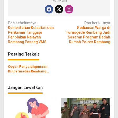
Ikuti Kami
N
Pos sebelumnya
Pos berikutnya
Kementerian Kelautan dan
Kediaman Warga di
a
Perikanan Tanggapi
Turusgede Rembang Jadi
v
Penolakan Nelayan
Sasaran Program Bedah
Rembang Pasang VMS
Rumah Polres Rembang
i
g
Posting Terkait
a
s
Cegah Penyalahgunaan,
Dinpermades Rembang
i
Ingatkan Agar Akun CMS Tak
Dikuasai Satu Orang
p
Jangan Lewatkan
o
s