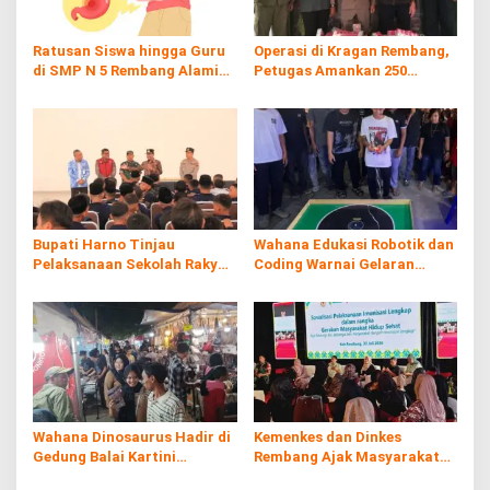
Ratusan Siswa hingga Guru
Operasi di Kragan Rembang,
di SMP N 5 Rembang Alami
Petugas Amankan 250
Diare Massal
Batang Rokol Ilegal
Bupati Harno Tinjau
Wahana Edukasi Robotik dan
Pelaksanaan Sekolah Rakyat
Coding Warnai Gelaran
di Kaliombo Rembang
Rembang Expo 2026
Wahana Dinosaurus Hadir di
Kemenkes dan Dinkes
Gedung Balai Kartini
Rembang Ajak Masyarakat
Rembang
Sukseskan Program