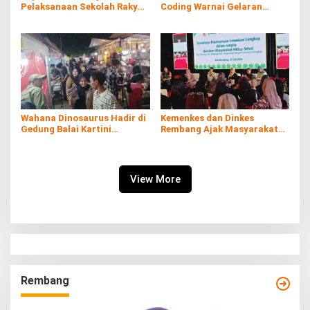
Pelaksanaan Sekolah Rakyat
Coding Warnai Gelaran
di Kaliombo Rembang
Rembang Expo 2026
Wahana Dinosaurus Hadir di
Kemenkes dan Dinkes
Gedung Balai Kartini
Rembang Ajak Masyarakat
Rembang
Sukseskan Program
Imunisasi
View More
Rembang