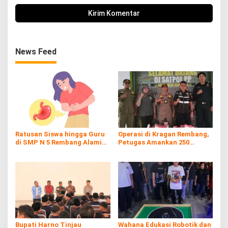
News Feed
Ratusan Siswa hingga Guru
Operasi di Kragan Rembang,
di SMP N 5 Rembang Alami
Petugas Amankan 250
Diare Massal
Batang Rokol Ilegal
Bupati Harno Tinjau
Wahana Edukasi Robotik dan