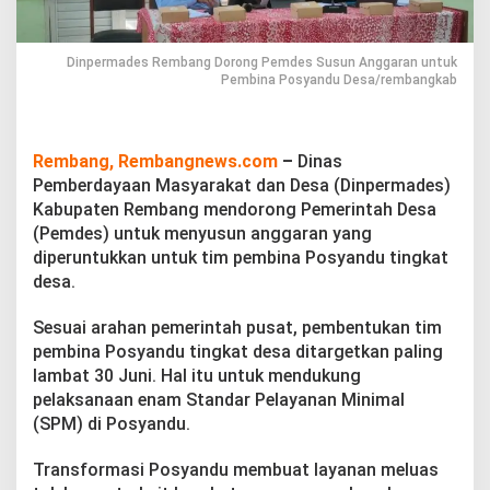
g
D
o
Dinpermades Rembang Dorong Pemdes Susun Anggaran untuk
r
Pembina Posyandu Desa/rembangkab
o
n
g
P
Rembang, Rembangnews.com
–
Dinas
e
m
Pemberdayaan Masyarakat dan Desa (Dinpermades)
d
Kabupaten Rembang mendorong Pemerintah Desa
e
(Pemdes) untuk menyusun anggaran yang
s
diperuntukkan untuk tim pembina Posyandu tingkat
S
desa.
u
s
u
Sesuai arahan pemerintah pusat, pembentukan tim
n
pembina Posyandu tingkat desa ditargetkan paling
A
lambat 30 Juni. Hal itu untuk mendukung
n
pelaksanaan enam Standar Pelayanan Minimal
g
g
(SPM) di Posyandu.
a
r
Transformasi Posyandu membuat layanan meluas
a