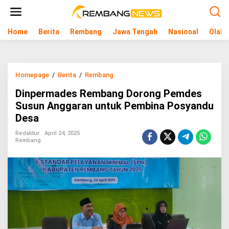
L
e
w
Home
Berita
Rembang
Jawa Tengah
Nasional
Olahr
a
t
i
k
e
Homepage
/
Berita
/
Rembang
D
k
i
o
Dinpermades Rembang Dorong Pemdes
n
n
p
Susun Anggaran untuk Pembina Posyandu
t
e
e
Desa
r
n
m
Redaktur
April 24, 2025
a
Rembang
d
e
s
R
e
m
b
a
n