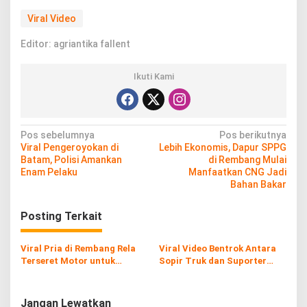
Viral Video
Editor: agriantika fallent
Ikuti Kami
N
Pos sebelumnya
Pos berikutnya
Viral Pengeroyokan di
Lebih Ekonomis, Dapur SPPG
a
Batam, Polisi Amankan
di Rembang Mulai
v
Enam Pelaku
Manfaatkan CNG Jadi
Bahan Bakar
i
g
Posting Terkait
a
s
Viral Pria di Rembang Rela
Viral Video Bentrok Antara
Terseret Motor untuk
Sopir Truk dan Suporter
i
Tangkap Pencuri Tabung
Bola di Pantura Rembang, Ini
Gas
Kronologinya
p
Jangan Lewatkan