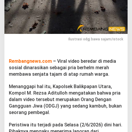
h
e
l
m
M
e
r
a
Ilustrasi odgj bawa sajam/istock
h
B
a
w
Rembangnews.com
–
Viral video beredar di media
a
sosial dinarasikan sebagai pria berhelm merah
S
membawa senjata tajam di atap rumah warga.
a
j
Menanggapi hal itu, Kapolsek Balikpapan Utara,
a
m
Kompol M. Rezsa Aditulloh mengatakan bahwa pria
d
dalam video tersebut merupakan Orang Dengan
i
Gangguan Jiwa (ODGJ) yang sedang kambuh, bukan
A
seorang pembegal.
t
a
p
Peristiwa itu terjadi pada Selasa (2/6/2026) dini hari.
R
Pihaknya mengaku menerima laporan dari