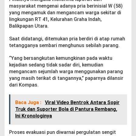
u
masyarakat mengenai adanya pria berinisial W (58)
m
yang mengamuk dan mengancam warga sekitar di
a
h
lingkungan RT 41, Kelurahan Graha Indah,
,
Balikpapan Utara.
I
n
Saat didatangi, ditemukan pria berdiri di atap rumah
i
tetangganya sembari menghunus sebilah parang.
K
e
b
“Yang bersangkutan kemungkinan pada waktu
e
kejadian sedang tidak sadar diri, kemudian
n
mengancam sejumlah warga menggunakan parang
a
yang masih terikat di tangannya,” paparnya dilansir
r
a
dari Kompas.
n
n
y
Baca Juga :
Viral Video Bentrok Antara Sopir
a
Truk dan Suporter Bola di Pantura Rembang,
Ini Kronologinya
Proses evakuasi pun diwarnai pergulatan sengit