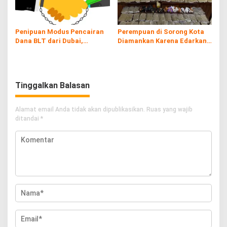
Penipuan Modus Pencairan
Perempuan di Sorong Kota
Dana BLT dari Dubai,
Diamankan Karena Edarkan
Kerugian hingga Rp60 Juta
Ganja
Tinggalkan Balasan
Alamat email Anda tidak akan dipublikasikan.
Ruas yang wajib
ditandai
*