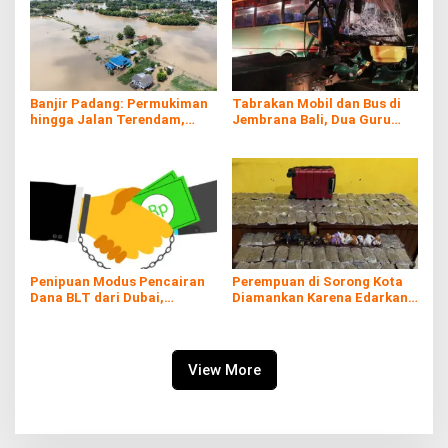
Banjir Padang: Permukiman
Tabrakan Mobil dan Bus di
hingga Jalan Terendam,
Jembrana Bali, Dua Guru
Kayu Gelondongan Ikut
Asal Banyuwangi Tewas
Hanyut
Penipuan Modus Pencairan
Perempuan di Sorong Kota
Dana BLT dari Dubai,
Diamankan Karena Edarkan
Kerugian hingga Rp60 Juta
Ganja
View More