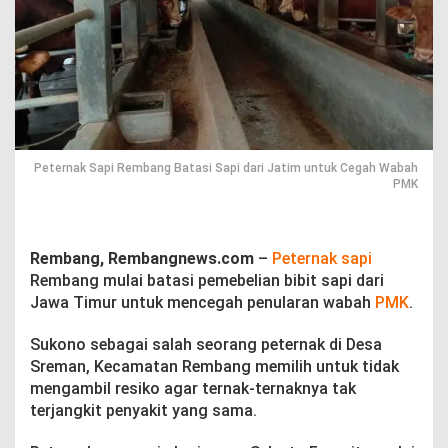
n
g
B
a
t
a
s
i
S
a
Peternak Sapi Rembang Batasi Sapi dari Jatim untuk Cegah Wabah
PMK
p
i
d
a
Rembang, Rembangnews.com
–
Peternak sapi
r
i
Rembang mulai batasi pemebelian bibit sapi dari
J
Jawa Timur untuk mencegah penularan wabah
PMK
.
a
t
Sukono sebagai salah seorang peternak di Desa
i
Sreman, Kecamatan Rembang memilih untuk tidak
m
u
mengambil resiko agar ternak-ternaknya tak
n
terjangkit penyakit yang sama.
t
u