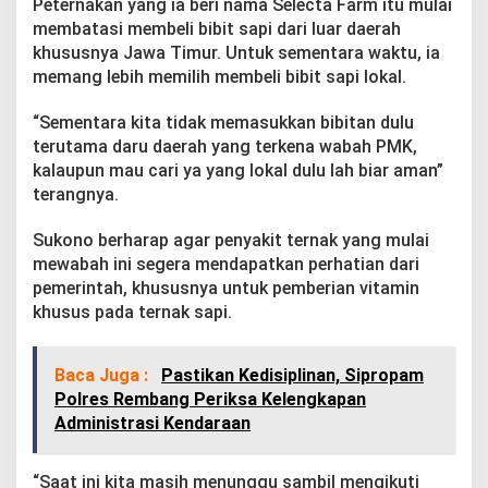
Peternakan yang ia beri nama Selecta Farm itu mulai
k
membatasi membeli bibit sapi dari luar daerah
C
e
khususnya Jawa Timur. Untuk sementara waktu, ia
g
memang lebih memilih membeli bibit sapi lokal.
a
h
“Sementara kita tidak memasukkan bibitan dulu
W
terutama daru daerah yang terkena wabah PMK,
a
b
kalaupun mau cari ya yang lokal dulu lah biar aman”
a
terangnya.
h
P
Sukono berharap agar penyakit ternak yang mulai
M
mewabah ini segera mendapatkan perhatian dari
K
pemerintah, khususnya untuk pemberian vitamin
khusus pada ternak sapi.
Baca Juga :
Pastikan Kedisiplinan, Sipropam
Polres Rembang Periksa Kelengkapan
Administrasi Kendaraan
“Saat ini kita masih menunggu sambil mengikuti