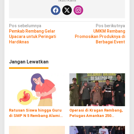
Ikuti Kami
N
Pos sebelumnya
Pos berikutnya
Pemkab Rembang Gelar
UMKM Rembang
a
Upacara untuk Peringati
Promosikan Produknya di
v
Hardiknas
Berbagai Event
i
g
Jangan Lewatkan
a
s
i
p
o
s
Ratusan Siswa hingga Guru
Operasi di Kragan Rembang,
di SMP N 5 Rembang Alami
Petugas Amankan 250
Diare Massal
Batang Rokol Ilegal