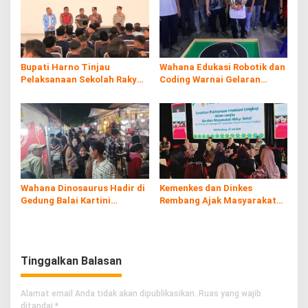
Bupati Harno Tinjau
Wahana Edukasi Robotik dan
Pelaksanaan Sekolah Rakyat
Coding Warnai Gelaran
di Kaliombo Rembang
Rembang Expo 2026
Wahana Dinosaurus Hadir di
Kemenkes dan Dinkes
Gedung Balai Kartini
Rembang Ajak Masyarakat
Rembang
Sukseskan Program
Imunisasi
Tinggalkan Balasan
Alamat email Anda tidak akan dipublikasikan.
Ruas yang wajib
ditandai
*