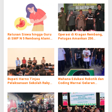
Ratusan Siswa hingga Guru
Operasi di Kragan Rembang,
di SMP N 5 Rembang Alami
Petugas Amankan 250
Diare Massal
Batang Rokol Ilegal
Bupati Harno Tinjau
Wahana Edukasi Robotik dan
Pelaksanaan Sekolah Rakyat
Coding Warnai Gelaran
di Kaliombo Rembang
Rembang Expo 2026