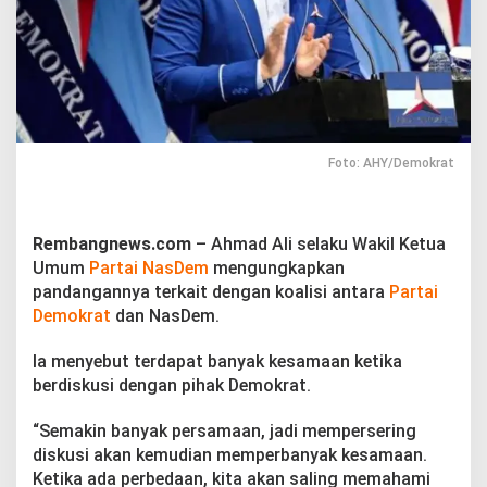
o
k
r
a
t
T
e
r
k
Foto: AHY/Demokrat
e
n
d
a
Rembangnews.com
– Ahmad Ali selaku Wakil Ketua
l
Umum
Partai NasDem
mengungkapkan
a
pandangannya terkait dengan koalisi antara
Partai
J
Demokrat
dan NasDem.
i
k
a
Ia menyebut terdapat banyak kesamaan ketika
S
berdiskusi dengan pihak Demokrat.
y
a
“Semakin banyak persamaan, jadi mempersering
r
diskusi akan kemudian memperbanyak kesamaan.
a
t
Ketika ada perbedaan, kita akan saling memahami