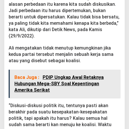
n
alasan perbedaan itu karena kita sudah diskusikan.
y
Jadi perbedaan itu harus dipertemukan, bukan
a
berarti untuk dipersatukan. Kalau tidak bisa bersatu,
A
ya paling tidak kita memahami kenapa kita berbeda,”
H
Y
kata Ali, dikutip dari Detik News, pada Kamis
H
(29/9/2022).
a
r
Ali mengatakan tidak menutup kemungkinan jika
u
kedua partai tersebut menjalin sebuah kerja sama
s
J
atau yang disebut sebagai koalisi.
a
d
i
Baca Juga :
PDIP Ungkap Awal Retaknya
C
Hubungan Mega-SBY Soal Kepentingan
a
Amerika Serikat
w
a
p
“Diskusi-diskusi politik itu, tentunya pasti akan
r
e
berakhir pada suatu kesepakatan-kesepakatan
s
politik, tapi apakah itu harus? Kalau semua hal
sudah sama berarti kan menuju ke koalisi. Waktu