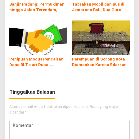
Banjir Padang: Permukiman
Tabrakan Mobil dan Bus di
hingga Jalan Terendam,
Jembrana Bali, Dua Guru
Kayu Gelondongan Ikut
Asal Banyuwangi Tewas
Hanyut
Penipuan Modus Pencairan
Perempuan di Sorong Kota
Dana BLT dari Dubai,
Diamankan Karena Edarkan
Kerugian hingga Rp60 Juta
Ganja
Tinggalkan Balasan
Alamat email Anda tidak akan dipublikasikan.
Ruas yang wajib
ditandai
*