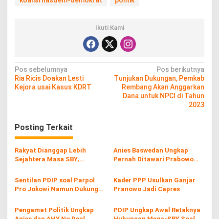
Ikuti Kami
N
Pos sebelumnya
Pos berikutnya
Ria Ricis Doakan Lesti
Tunjukan Dukungan, Pemkab
a
Kejora usai Kasus KDRT
Rembang Akan Anggarkan
v
Dana untuk NPCI di Tahun
2023
i
g
Posting Terkait
a
s
Rakyat Dianggap Lebih
Anies Baswedan Ungkap
Sejahtera Masa SBY,
Pernah Ditawari Prabowo
i
Pendukung Jokowi Serang
Jadi Cawapres di Pemilu
Balik
2019
p
Sentilan PDIP soal Parpol
Kader PPP Usulkan Ganjar
Pro Jokowi Namun Dukung
Pranowo Jadi Capres
o
Anies Jadi Capres
s
Pengamat Politik Ungkap
PDIP Ungkap Awal Retaknya
Anies dan AHY No Deal
Hubungan Mega-SBY Soal