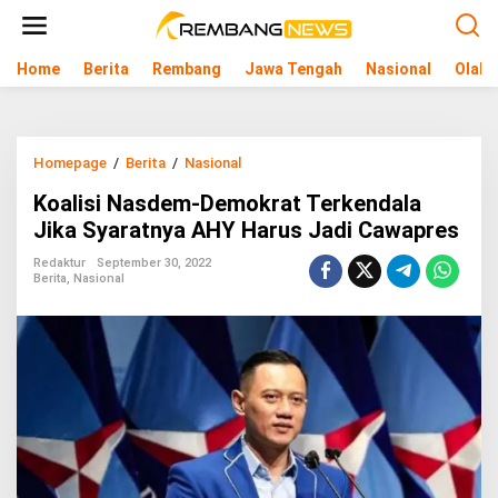
L
e
w
Home
Berita
Rembang
Jawa Tengah
Nasional
Olahr
a
t
i
k
e
Homepage
/
Berita
/
Nasional
K
k
o
o
Koalisi Nasdem-Demokrat Terkendala
a
n
l
Jika Syaratnya AHY Harus Jadi Cawapres
t
i
e
s
Redaktur
September 30, 2022
n
Berita
,
Nasional
i
N
a
s
d
e
m
-
D
e
m