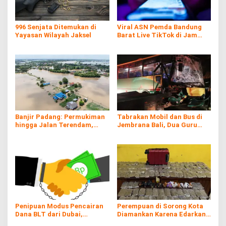
996 Senjata Ditemukan di
Viral ASN Pemda Bandung
Yayasan Wilayah Jaksel
Barat Live TikTok di Jam
Kerja
Banjir Padang: Permukiman
Tabrakan Mobil dan Bus di
hingga Jalan Terendam,
Jembrana Bali, Dua Guru
Kayu Gelondongan Ikut
Asal Banyuwangi Tewas
Hanyut
Penipuan Modus Pencairan
Perempuan di Sorong Kota
Dana BLT dari Dubai,
Diamankan Karena Edarkan
Kerugian hingga Rp60 Juta
Ganja