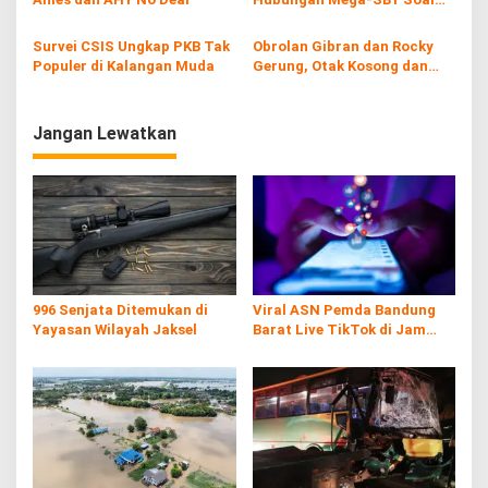
Kepentingan Amerika Serikat
Survei CSIS Ungkap PKB Tak
Obrolan Gibran dan Rocky
Populer di Kalangan Muda
Gerung, Otak Kosong dan
Dungu
Jangan Lewatkan
996 Senjata Ditemukan di
Viral ASN Pemda Bandung
Yayasan Wilayah Jaksel
Barat Live TikTok di Jam
Kerja