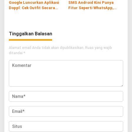
Google Luncurkan Aplikasi
SMS Android Kini Punya
Doppl: Cek Outfit Secara
Fitur Seperti WhatsApp,
Virtual Kini Lebih Mudah dan
Gratis dan Tanpa Kuota!
Interaktif
Tinggalkan Balasan
Alamat email Anda tidak akan dipublikasikan.
Ruas yang wajib
ditandai
*