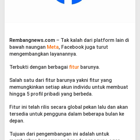
:
1
A
k
u
n
B
Rembangnews.com
– Tak kalah dari platform lain di
i
bawah naungan
Meta
, Facebook juga turut
s
a
mengembangkan layanannya.
B
u
Terbukti dengan berbagai
fitur
barunya.
a
t
Salah satu dari fitur barunya yakni fitur yang
5
P
memungkinkan setiap akun individu untuk membuat
r
hingga 5 profil pribadi yang berbeda.
o
f
Fitur ini telah rilis secara global pekan lalu dan akan
i
tersedia untuk pengguna dalam beberapa bulan ke
l
depan.
Tujuan dari pengembangan ini adalah untuk