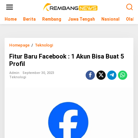
L
e
w
Home
Berita
Rembang
Jawa Tengah
Nasional
Olahr
a
t
i
k
e
Homepage
/
Teknologi
F
k
i
o
Fitur Baru Facebook : 1 Akun Bisa Buat 5
t
n
u
Profil
t
r
e
B
Admin
September 30, 2023
n
Teknologi
a
r
u
F
a
c
e
b
o
o
k