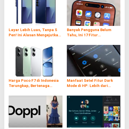
Layar Lebih Luas, Tanpa S
Banyak Pengguna Belum
Pen! Ini Alasan Mengejutkan
Tahu, Ini 17 Fitur
Samsung di Galaxy Z Fold7
Tersembunyi iPhone yang
Ternyata Sangat Berguna
Harga Poco F7 di Indonesia
Manfaat Setel Fitur Dark
Terungkap, Bertenaga
Mode di HP: Lebih dari
Snapdragon 8s Gen 4
Sekadar Gaya