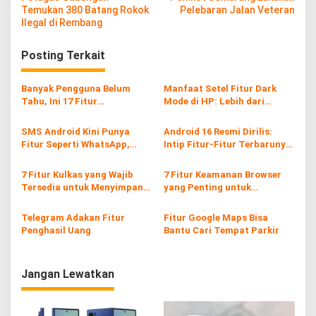
a
Temukan 380 Batang Rokok
Pelebaran Jalan Veteran
v
Ilegal di Rembang
i
Posting Terkait
g
a
Banyak Pengguna Belum
Manfaat Setel Fitur Dark
s
Tahu, Ini 17 Fitur
Mode di HP: Lebih dari
Tersembunyi iPhone yang
Sekadar Gaya
i
Ternyata Sangat Berguna
SMS Android Kini Punya
Android 16 Resmi Dirilis:
p
Fitur Seperti WhatsApp,
Intip Fitur-Fitur Terbarunya
Gratis dan Tanpa Kuota!
yang Canggih
o
7 Fitur Kulkas yang Wajib
7 Fitur Keamanan Browser
s
Tersedia untuk Menyimpan
yang Penting untuk
Daging Kurban
Pengguna Internet Modern
Telegram Adakan Fitur
Fitur Google Maps Bisa
Penghasil Uang
Bantu Cari Tempat Parkir
Jangan Lewatkan