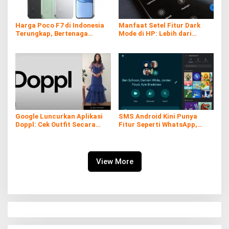
Harga Poco F7 di Indonesia
Manfaat Setel Fitur Dark
Terungkap, Bertenaga
Mode di HP: Lebih dari
Snapdragon 8s Gen 4
Sekadar Gaya
Google Luncurkan Aplikasi
SMS Android Kini Punya
Doppl: Cek Outfit Secara
Fitur Seperti WhatsApp,
Virtual Kini Lebih Mudah dan
Gratis dan Tanpa Kuota!
Interaktif
View More