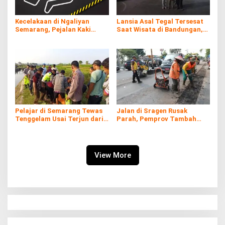
Kecelakaan di Ngaliyan
Lansia Asal Tegal Tersesat
Semarang, Pejalan Kaki
Saat Wisata di Bandungan,
Tewas Tertabrak Truk Usai
Akhirnya Ditemukan di Alun-
Oleng
alun Ungaran
Pelajar di Semarang Tewas
Jalan di Sragen Rusak
Tenggelam Usai Terjun dari
Parah, Pemprov Tambah
Atas Pintu Air
Anggaran Perbaikan Rp38,2
Miliar
View More