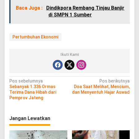
Baca Juga :
Dindikpora Rembang Tinjau Banjir
di SMPN 1 Sumber
Pertumbuhan Ekonomi
Ikuti Kami
N
Pos sebelumnya
Pos berikutnya
Sebanyak 1.336 Ormas
Doa Saat Melihat, Mencium,
a
Terima Dana Hibah dari
dan Menyentuh Hajar Aswad
v
Pemprov Jateng
i
g
Jangan Lewatkan
a
s