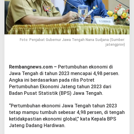
i
J
a
t
e
n
g
C
Foto: Penjabat Gubernur Jawa Tengah Nana Sudjana (Sumber:
a
jatengprov)
p
a
i
4
Rembangnews.com –
Pertumbuhan ekonomi di
,
Jawa Tengah di tahun 2023 mencapai 4,98 persen.
9
Angka ini berdasarkan pada rilis Potret
8
Pertumbuhan Ekonomi Jateng tahun 2023 dari
P
Badan Pusat Statistik (BPS) Jawa Tengah.
e
r
s
“Pertumbuhan ekonomi Jawa Tengah tahun 2023
e
tetap mampu tumbuh sebesar 4,98 persen, di tengah
n
ketidakpastian ekonomi global,” kata Kepala BPS
Jateng Dadang Hardiwan.