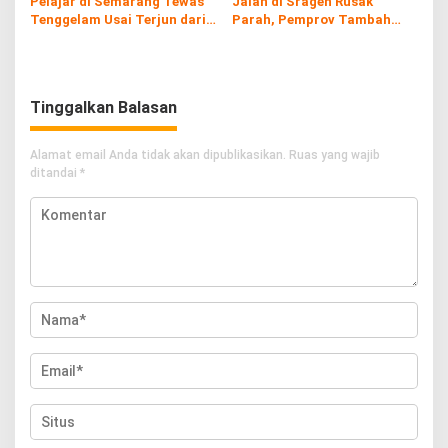
Pelajar di Semarang Tewas
Jalan di Sragen Rusak
Tenggelam Usai Terjun dari
Parah, Pemprov Tambah
Atas Pintu Air
Anggaran Perbaikan Rp38,2
Miliar
Tinggalkan Balasan
Alamat email Anda tidak akan dipublikasikan.
Ruas yang wajib
ditandai
*