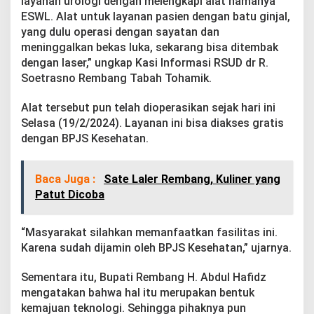
layanan urologi dengan melengkapi alat namanya
a
ESWL. Alat untuk layanan pasien dengan batu ginjal,
n
A
yang dulu operasi dengan sayatan dan
l
meninggalkan bekas luka, sekarang bisa ditembak
a
dengan laser,” ungkap Kasi Informasi RSUD dr R.
t
Soetrasno Rembang Tabah Tohamik.
B
a
r
Alat tersebut pun telah dioperasikan sejak hari ini
u
Selasa (19/2/2024). Layanan ini bisa diakses gratis
dengan BPJS Kesehatan.
Baca Juga :
Sate Laler Rembang, Kuliner yang
Patut Dicoba
“Masyarakat silahkan memanfaatkan fasilitas ini.
Karena sudah dijamin oleh BPJS Kesehatan,” ujarnya.
Sementara itu, Bupati Rembang H. Abdul Hafidz
mengatakan bahwa hal itu merupakan bentuk
kemajuan teknologi. Sehingga pihaknya pun