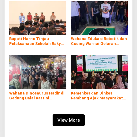
Bupati Harno Tinjau
Wahana Edukasi Robotik dan
Pelaksanaan Sekolah Rakyat
Coding Warnai Gelaran
di Kaliombo Rembang
Rembang Expo 2026
Wahana Dinosaurus Hadir di
Kemenkes dan Dinkes
Gedung Balai Kartini
Rembang Ajak Masyarakat
Rembang
Sukseskan Program
Imunisasi
View More