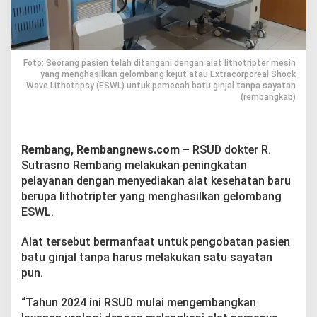
n
g
T
i
n
Foto: Seorang pasien telah ditangani dengan alat lithotripter mesin
g
yang menghasilkan gelombang kejut atau Extracorporeal Shock
k
Wave Lithotripsy (ESWL) untuk pemecah batu ginjal tanpa sayatan
a
(rembangkab)
t
k
a
n
Rembang, Rembangnews.com –
RSUD dokter R.
P
Sutrasno Rembang melakukan peningkatan
e
pelayanan dengan menyediakan alat kesehatan baru
l
a
berupa lithotripter yang menghasilkan gelombang
y
ESWL.
a
n
Alat tersebut bermanfaat untuk pengobatan pasien
a
batu ginjal tanpa harus melakukan satu sayatan
n
d
pun.
e
n
“Tahun 2024 ini RSUD mulai mengembangkan
g