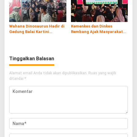
Wahana Dinosaurus Hadir di
Kemenkes dan Dinkes
Gedung Balai Kartini
Rembang Ajak Masyarakat
Rembang
Sukseskan Program
Imunisasi
Tinggalkan Balasan
Alamat email Anda tidak akan dipublikasikan.
Ruas yang wajib
ditandai
*