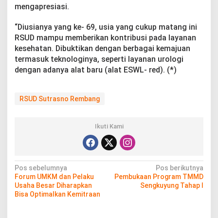
mengapresiasi.
“Diusianya yang ke- 69, usia yang cukup matang ini
RSUD mampu memberikan kontribusi pada layanan
kesehatan. Dibuktikan dengan berbagai kemajuan
termasuk teknologinya, seperti layanan urologi
dengan adanya alat baru (alat ESWL- red). (*)
RSUD Sutrasno Rembang
Ikuti Kami
N
Pos sebelumnya
Pos berikutnya
Forum UMKM dan Pelaku
Pembukaan Program TMMD
a
Usaha Besar Diharapkan
Sengkuyung Tahap I
v
Bisa Optimalkan Kemitraan
i