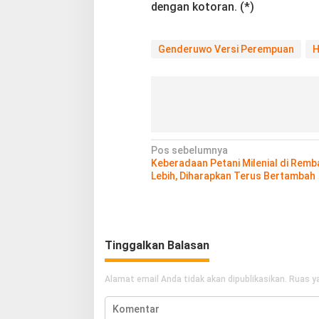
dengan kotoran. (*)
Genderuwo Versi Perempuan
H
N
Pos sebelumnya
Keberadaan Petani Milenial di Remb
a
Lebih, Diharapkan Terus Bertambah
v
i
g
Tinggalkan Balasan
a
s
Alamat email Anda tidak akan dipublikasikan.
Ruas ya
i
p