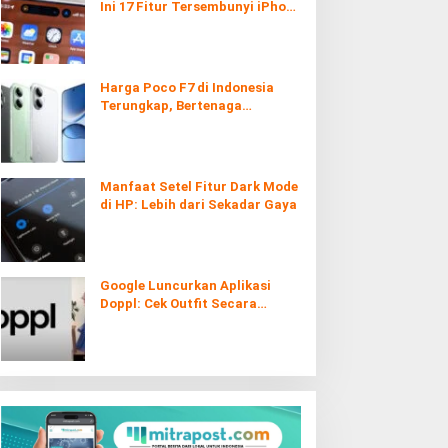
Ini 17 Fitur Tersembunyi iPhone
yang Ternyata Sangat Berguna
Harga Poco F7 di Indonesia
Terungkap, Bertenaga
Snapdragon 8s Gen 4
Manfaat Setel Fitur Dark Mode
di HP: Lebih dari Sekadar Gaya
Google Luncurkan Aplikasi
Doppl: Cek Outfit Secara
Virtual Kini Lebih Mudah dan
Interaktif