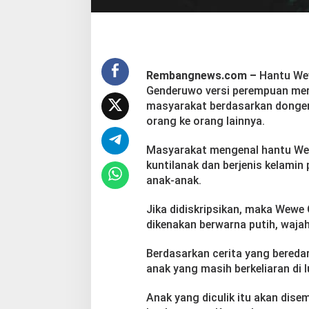
u
a
n
Rembangnews.com –
Hantu Wew
Genderuwo versi perempuan meru
masyarakat berdasarkan dongeng,
orang ke orang lainnya.
Masyarakat mengenal hantu We
kuntilanak dan berjenis kelami
anak-anak.
Jika didiskripsikan, maka Wewe
dikenakan berwarna putih, wajah
Berdasarkan cerita yang bereda
anak yang masih berkeliaran di 
Anak yang diculik itu akan dise