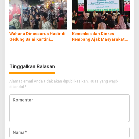
Wahana Dinosaurus Hadir di
Kemenkes dan Dinkes
Gedung Balai Kartini
Rembang Ajak Masyarakat
Rembang
Sukseskan Program
Imunisasi
Tinggalkan Balasan
Alamat email Anda tidak akan dipublikasikan.
Ruas yang wajib
ditandai
*