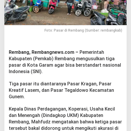
k
a
n
T
i
g
Foto: Pasar di Rembang (Sumber: rembangkab)
a
P
a
s
Rembang, Rembangnews.com –
Pemerintah
a
Kabupaten (Pemkab) Rembang mengusulkan tiga
r
pasar di Kota Garam agar bisa berstandart nasional
A
g
Indonesia (SNI).
a
r
Tiga pasar itu diantaranya Pasar Kragan, Pasar
B
Kreatif Lasem, dan Pasar Tegaldowo Kecamatan
e
Gunem.
r
s
t
Kepala Dinas Perdagangan, Koperasi, Usaha Kecil
a
dan Menengah (Dindagkop UKM) Kabupaten
n
Rembang, Mahfudz mengatakan bahwa ketiga pasar
d
tersebut bakal didorong untuk mengikuti akurasi di
a