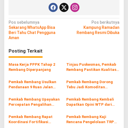
N
Pos sebelumnya
Pos berikutnya
Sekarang WhatsApp Bisa
Kampung Ramadan
a
Beri Tahu Chat Pengguna
Rembang Resmi Dibuka
v
Aman
i
Posting Terkait
g
a
Masa Kerja PPPK Tahap 2
Tinjau Puskesmas, Pemkab
s
Rembang Diperpanjang
Rembang Pastikan Kualitas
Layanan Kesehatan Terjaga
i
Pemkab Rembang Usulkan
Pemkab Rembang Dorong
p
Pendanaan 9 Ruas Jalan
Tebu Jadi Komoditas
Lewat Inpres Jalan Daerah
Unggulan Pertanian
o
2026
Pemkab Rembang Upayakan
Pemkab Rembang Kembali
s
Percepatan Pengalihan
Dapatkan Opini WTP dari
Jalur Angkutan Tambang di
BPK
Sale
Pemkab Rembang Rapat
Pemkab Rembang Kaji
Koordinasi Fortifikasi
Rencana Pengelolaan TRP
Pangan untuk Tekan
Kartini oleh Pihak Ketiga