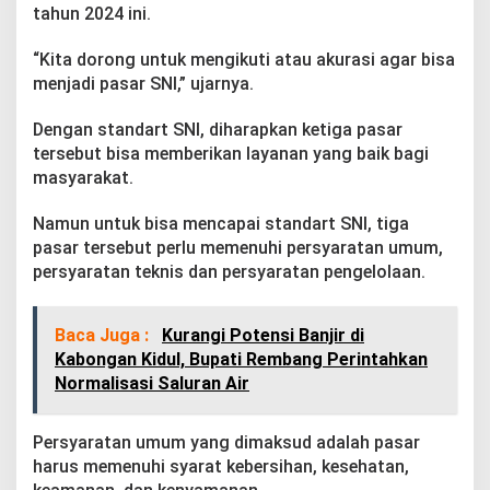
r
tahun 2024 ini.
t
N
“Kita dorong untuk mengikuti atau akurasi agar bisa
a
menjadi pasar SNI,” ujarnya.
s
i
o
Dengan standart SNI, diharapkan ketiga pasar
n
tersebut bisa memberikan layanan yang baik bagi
a
masyarakat.
l
I
Namun untuk bisa mencapai standart SNI, tiga
n
d
pasar tersebut perlu memenuhi persyaratan umum,
o
persyaratan teknis dan persyaratan pengelolaan.
n
e
s
Baca Juga :
Kurangi Potensi Banjir di
i
Kabongan Kidul, Bupati Rembang Perintahkan
a
Normalisasi Saluran Air
Persyaratan umum yang dimaksud adalah pasar
harus memenuhi syarat kebersihan, kesehatan,