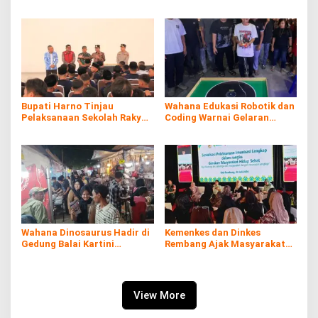
Diare Massal
Batang Rokol Ilegal
Bupati Harno Tinjau
Wahana Edukasi Robotik dan
Pelaksanaan Sekolah Rakyat
Coding Warnai Gelaran
di Kaliombo Rembang
Rembang Expo 2026
Wahana Dinosaurus Hadir di
Kemenkes dan Dinkes
Gedung Balai Kartini
Rembang Ajak Masyarakat
Rembang
Sukseskan Program
Imunisasi
View More