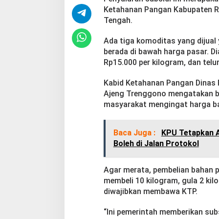
u
Ketahanan Pangan Kabupaten R
W
Tengah.
a
r
Ada tiga komoditas yang dijual 
g
berada di bawah harga pasar. D
a
Rp15.000 per kilogram, dan telu
Kabid Ketahanan Pangan Dinas
Ajeng Trenggono mengatakan ba
masyarakat mengingat harga ba
Baca Juga :
KPU Tetapkan 
Boleh di Jalan Protokol
Agar merata, pembelian bahan p
membeli 10 kilogram, gula 2 kilo
diwajibkan membawa KTP.
“Ini pemerintah memberikan sub