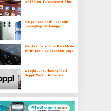
Ini 17 Fitur Tersembunyi iPhone
yang Ternyata Sangat Berguna
Harga Poco F7 di Indonesia
Terungkap, Bertenaga
Snapdragon 8s Gen 4
Manfaat Setel Fitur Dark Mode
di HP: Lebih dari Sekadar Gaya
Google Luncurkan Aplikasi
Doppl: Cek Outfit Secara
Virtual Kini Lebih Mudah dan
Interaktif