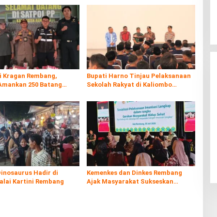
di Kragan Rembang,
Bupati Harno Tinjau Pelaksanaan
Amankan 250 Batang
Sekolah Rakyat di Kaliombo
al
Rembang
inosaurus Hadir di
Kemenkes dan Dinkes Rembang
alai Kartini Rembang
Ajak Masyarakat Sukseskan
Program Imunisasi