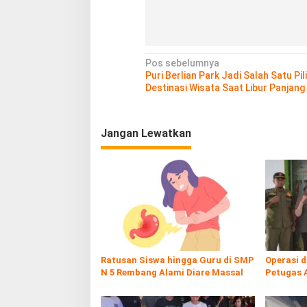
N
Pos sebelumnya
Puri Berlian Park Jadi Salah Satu Pil
a
Destinasi Wisata Saat Libur Panjang
v
i
Jangan Lewatkan
g
a
s
i
p
o
s
Ratusan Siswa hingga Guru di SMP
Operasi 
N 5 Rembang Alami Diare Massal
Petugas 
Rokol Ileg