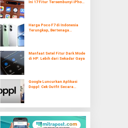
Ini 17 Fitur Tersembunyi iPhone
yang Ternyata Sangat Berguna
Harga Poco F7 di Indonesia
Terungkap, Bertenaga
Snapdragon 8s Gen 4
Manfaat Setel Fitur Dark Mode
di HP: Lebih dari Sekadar Gaya
Google Luncurkan Aplikasi
Doppl: Cek Outfit Secara
Virtual Kini Lebih Mudah dan
Interaktif