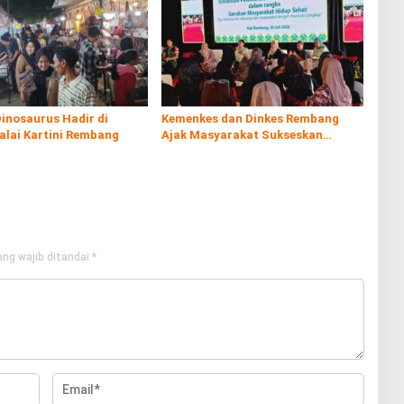
inosaurus Hadir di
Kemenkes dan Dinkes Rembang
alai Kartini Rembang
Ajak Masyarakat Sukseskan
Program Imunisasi
ng wajib ditandai
*