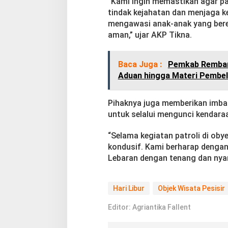
“Kami ingin memastikan agar p
a
tindak kejahatan dan menjaga ke
P
mengawasi anak-anak yang ber
e
aman,” ujar AKP Tikna.
s
i
s
Baca Juga :
Pemkab Remban
i
r
Aduan hingga Materi Pembel
Pihaknya juga memberikan imb
untuk selalui mengunci kendara
“Selama kegiatan patroli di oby
kondusif. Kami berharap dengan
Lebaran dengan tenang dan nya
Hari Libur
Objek Wisata Pesisir
Editor: Agriantika Fallent