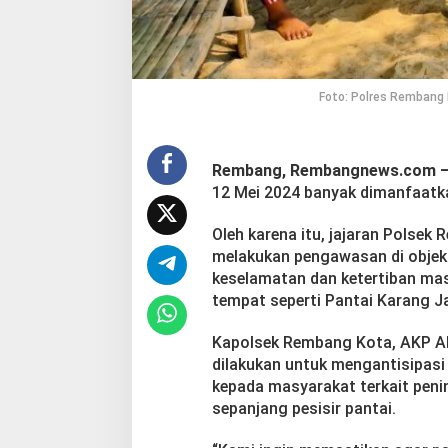
k
a
n
P
e
Foto: Polres Rembang 
n
g
a
w
Rembang, Rembangnews.com 
a
12 Mei 2024 banyak dimanfaatka
s
a
n
Oleh karena itu, jajaran Polse
d
melakukan pengawasan di objek 
i
keselamatan dan ketertiban mas
O
tempat seperti Pantai Karang 
b
j
e
Kapolsek Rembang Kota, AKP Al 
k
dilakukan untuk mengantisipasi
W
kepada masyarakat terkait pen
i
sepanjang pesisir pantai.
s
a
t