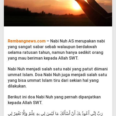
n
j
a
t
k
a
n
N
a
Rembangnews.com
–
Nabi Nuh AS merupakan nabi
b
yang sangat sabar sebab walaupun berdakwah
i
selama ratusan tahun, namun hanya sedikit orang
N
u
yang mau beriman kepada Allah SWT.
h
Nabi Nuh menjadi salah satu nabi yang patut diimani
ummat Islam. Doa Nabi Nuh juga menjadi salah satu
yang bisa ummat Islam tiru dari sekian hal yang
dilakukan.
Berikut ini doa Nabi Nuh yang pernah dipanjatkan
kepada Allah SWT.
رَبِّ إِنِّي أَعُوذُ بِكَ أَنْ أَسْأَلَكَ مَا لَيْسَ لِي بِهِ عِلْمٌ وَإِلَّا تَغْفِرْ لِي