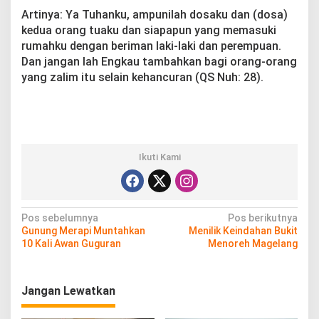
Artinya: Ya Tuhanku, ampunilah dosaku dan (dosa)
kedua orang tuaku dan siapapun yang memasuki
rumahku dengan beriman laki-laki dan perempuan.
Dan jangan lah Engkau tambahkan bagi orang-orang
yang zalim itu selain kehancuran (QS Nuh: 28).
Ikuti Kami
N
Pos sebelumnya
Pos berikutnya
Gunung Merapi Muntahkan
Menilik Keindahan Bukit
a
10 Kali Awan Guguran
Menoreh Magelang
v
i
Jangan Lewatkan
g