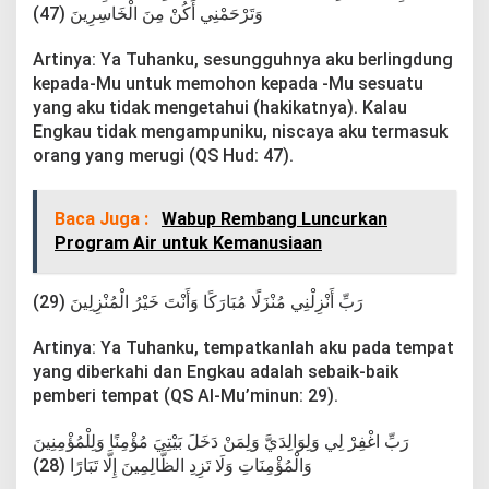
وَتَرْحَمْنِي أَكُنْ مِنَ الْخَاسِرِينَ (47)
Artinya: Ya Tuhanku, sesungguhnya aku berlingdung
kepada-Mu untuk memohon kepada -Mu sesuatu
yang aku tidak mengetahui (hakikatnya). Kalau
Engkau tidak mengampuniku, niscaya aku termasuk
orang yang merugi (QS Hud: 47).
Baca Juga :
Wabup Rembang Luncurkan
Program Air untuk Kemanusiaan
رَبِّ أَنْزِلْنِي مُنْزَلًا مُبَارَكًا وَأَنْتَ خَيْرُ الْمُنْزِلِينَ (29)
Artinya: Ya Tuhanku, tempatkanlah aku pada tempat
yang diberkahi dan Engkau adalah sebaik-baik
pemberi tempat (QS Al-Mu’minun: 29).
رَبِّ اغْفِرْ لِي وَلِوَالِدَيَّ وَلِمَنْ دَخَلَ بَيْتِيَ مُؤْمِنًا وَلِلْمُؤْمِنِينَ
وَالْمُؤْمِنَاتِ وَلَا تَزِدِ الظَّالِمِينَ إِلَّا تَبَارًا (28)