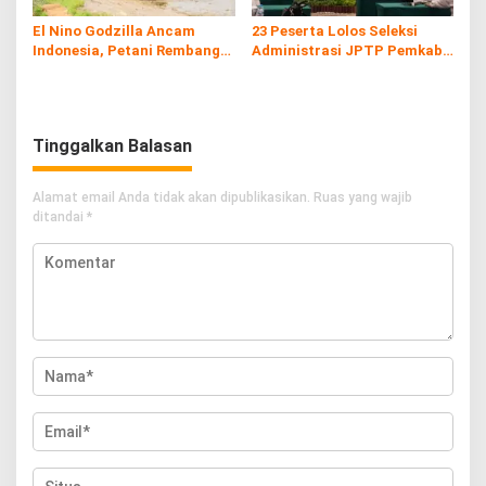
El Nino Godzilla Ancam
23 Peserta Lolos Seleksi
Indonesia, Petani Rembang
Administrasi JPTP Pemkab
Optimis Tetap Bisa Tanam
Rembang
Tinggalkan Balasan
Alamat email Anda tidak akan dipublikasikan.
Ruas yang wajib
ditandai
*