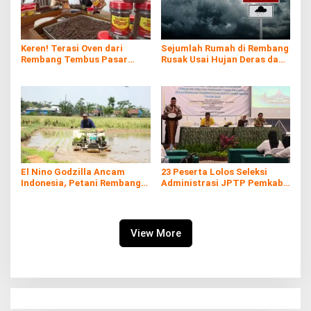
Keren! Terasi Oven dari
Sejumlah Rumah di Rembang
Rembang Tembus Pasar
Rusak Usai Hujan Deras dan
Internasional
Angin Kencang Melanda
El Nino Godzilla Ancam
23 Peserta Lolos Seleksi
Indonesia, Petani Rembang
Administrasi JPTP Pemkab
Optimis Tetap Bisa Tanam
Rembang
View More