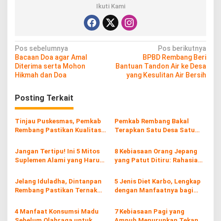
Ikuti Kami
N
Pos sebelumnya
Pos berikutnya
Bacaan Doa agar Amal
BPBD Rembang Beri
a
Diterima serta Mohon
Bantuan Tandon Air ke Desa
v
Hikmah dan Doa
yang Kesulitan Air Bersih
i
Posting Terkait
g
a
Tinjau Puskesmas, Pemkab
Pemkab Rembang Bakal
s
Rembang Pastikan Kualitas
Terapkan Satu Desa Satu
Layanan Kesehatan Terjaga
PIC untuk Kawal Program
i
Kesehatan
Jangan Tertipu! Ini 5 Mitos
8 Kebiasaan Orang Jepang
p
Suplemen Alami yang Harus
yang Patut Ditiru: Rahasia
Kamu Tahu
Kemajuan Negeri Matahari
o
Terbit
Jelang Iduladha, Dintanpan
5 Jenis Diet Karbo, Lengkap
s
Rembang Pastikan Ternak
dengan Manfaatnya bagi
dalam Kondisi Aman dan
Tubuh
Sehat
4 Manfaat Konsumsi Madu
7 Kebiasaan Pagi yang
Sebelum Olahraga untuk
Ampuh Menurunkan Tekanan