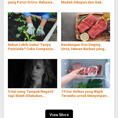
yang Patut Ditiru: Rahasia
Mudah Dikupas dan Gak
Kemajuan Negeri Matahari
Hancur, Anti Gagal!
Terbit
Kebun Lebih Subur Tanpa
Kandungan Gizi Daging
Pestisida? Coba Companion
Unta, Hewan Kurban yang
Planting!
Kaya Nutrisi di Timur
Tengah
5 Hal yang Tampak Negatif
7 Fitur Kulkas yang Wajib
tapi Boleh Dilakukan,
Tersedia untuk Menyimpan
Prioritaskan Dirimu!
Daging Kurban
View More