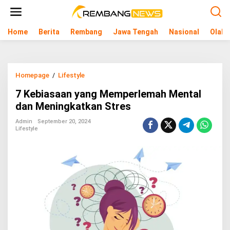
L
e
w
Home
Berita
Rembang
Jawa Tengah
Nasional
Olahr
a
t
i
k
e
Homepage
/
Lifestyle
7
k
K
o
7 Kebiasaan yang Memperlemah Mental
e
n
b
dan Meningkatkan Stres
t
i
e
a
Admin
September 20, 2024
n
Lifestyle
s
a
a
n
y
a
n
g
M
e
m