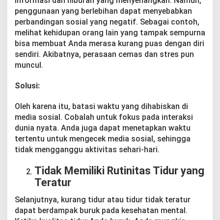
informasi dan hiburan yang menyenangkan. Namun,
t
penggunaan yang berlebihan dapat menyebabkan
k
a
perbandingan sosial yang negatif. Sebagai contoh,
n
melihat kehidupan orang lain yang tampak sempurna
S
bisa membuat Anda merasa kurang puas dengan diri
t
sendiri. Akibatnya, perasaan cemas dan stres pun
r
muncul.
e
s
Solusi:
Oleh karena itu, batasi waktu yang dihabiskan di
media sosial. Cobalah untuk fokus pada interaksi
dunia nyata. Anda juga dapat menetapkan waktu
tertentu untuk mengecek media sosial, sehingga
tidak mengganggu aktivitas sehari-hari.
Tidak Memiliki Rutinitas Tidur yang
Teratur
Selanjutnya, kurang tidur atau tidur tidak teratur
dapat berdampak buruk pada kesehatan mental.