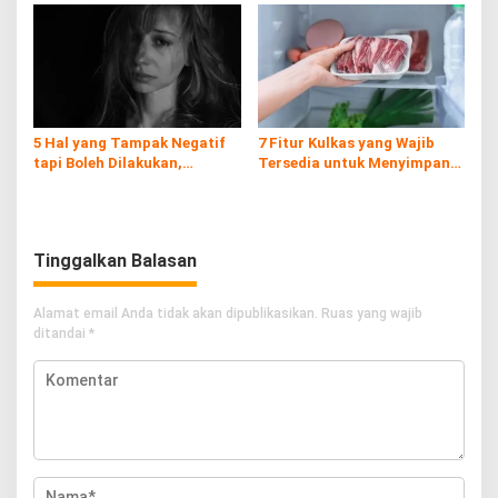
Tengah
5 Hal yang Tampak Negatif
7 Fitur Kulkas yang Wajib
tapi Boleh Dilakukan,
Tersedia untuk Menyimpan
Prioritaskan Dirimu!
Daging Kurban
Tinggalkan Balasan
Alamat email Anda tidak akan dipublikasikan.
Ruas yang wajib
ditandai
*