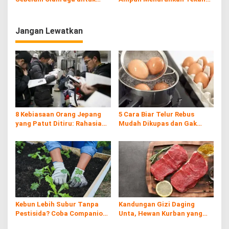
Fokus dan Energi Maksimal
Darah
Jangan Lewatkan
8 Kebiasaan Orang Jepang
5 Cara Biar Telur Rebus
yang Patut Ditiru: Rahasia
Mudah Dikupas dan Gak
Kemajuan Negeri Matahari
Hancur, Anti Gagal!
Terbit
Kebun Lebih Subur Tanpa
Kandungan Gizi Daging
Pestisida? Coba Companion
Unta, Hewan Kurban yang
Planting!
Kaya Nutrisi di Timur