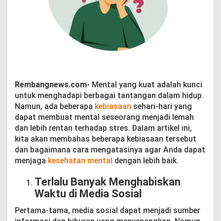
p
e
r
l
e
m
a
h
M
e
Rembangnews.com-
Mental yang kuat adalah kunci
n
untuk menghadapi berbagai tantangan dalam hidup.
t
Namun, ada beberapa
kebiasaan
sehari-hari yang
a
dapat membuat mental seseorang menjadi lemah
l
d
dan lebih rentan terhadap stres. Dalam artikel ini,
a
kita akan membahas beberapa kebiasaan tersebut
n
dan bagaimana cara mengatasinya agar Anda dapat
M
menjaga
kesehatan mental
dengan lebih baik.
e
n
Terlalu Banyak Menghabiskan
i
n
Waktu di Media Sosial
g
k
Pertama-tama, media sosial dapat menjadi sumber
a