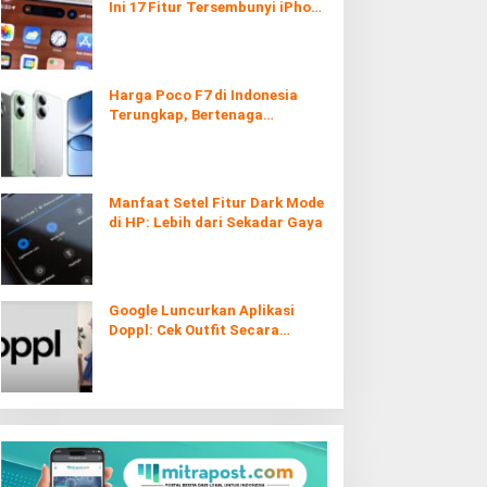
Ini 17 Fitur Tersembunyi iPhone
yang Ternyata Sangat Berguna
Harga Poco F7 di Indonesia
Terungkap, Bertenaga
Snapdragon 8s Gen 4
Manfaat Setel Fitur Dark Mode
di HP: Lebih dari Sekadar Gaya
Google Luncurkan Aplikasi
Doppl: Cek Outfit Secara
Virtual Kini Lebih Mudah dan
Interaktif