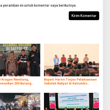
a peramban ini untuk komentar saya berikutnya.
di Kragan Rembang,
Bupati Harno Tinjau Pelaksanaan
Amankan 250 Batang
Sekolah Rakyat di Kaliombo
al
Rembang