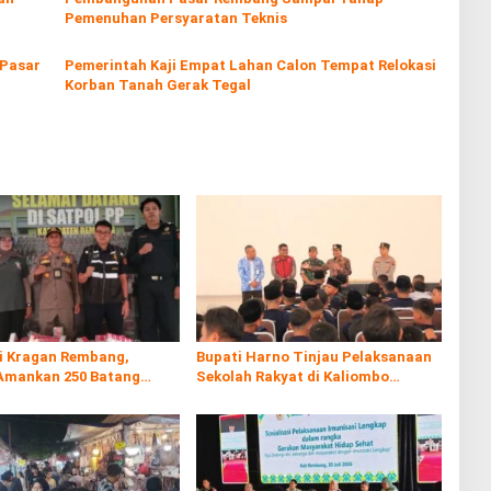
Pemenuhan Persyaratan Teknis
 Pasar
Pemerintah Kaji Empat Lahan Calon Tempat Relokasi
Korban Tanah Gerak Tegal
di Kragan Rembang,
Bupati Harno Tinjau Pelaksanaan
Amankan 250 Batang
Sekolah Rakyat di Kaliombo
al
Rembang