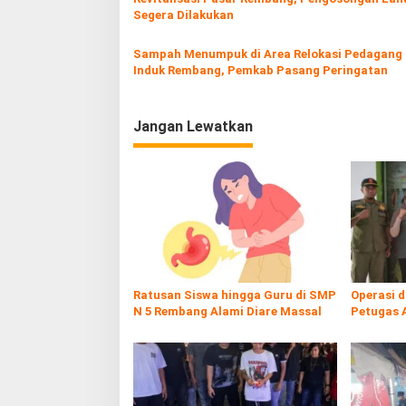
a
Segera Dilakukan
s
Sampah Menumpuk di Area Relokasi Pedagang
i
Induk Rembang, Pemkab Pasang Peringatan
p
o
Jangan Lewatkan
s
Ratusan Siswa hingga Guru di SMP
Operasi 
N 5 Rembang Alami Diare Massal
Petugas 
Rokol Ileg