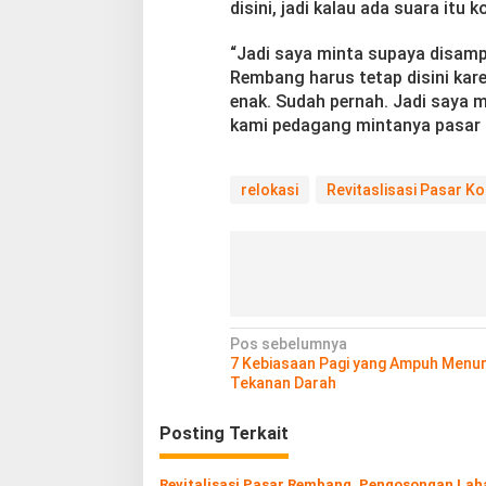
disini, jadi kalau ada suara itu k
“Jadi saya minta supaya disampa
Rembang harus tetap disini kar
enak. Sudah pernah. Jadi saya m
kami pedagang mintanya pasar te
relokasi
Revitaslisasi Pasar K
N
Pos sebelumnya
7 Kebiasaan Pagi yang Ampuh Menu
a
Tekanan Darah
v
Posting Terkait
i
g
Revitalisasi Pasar Rembang, Pengosongan Lah