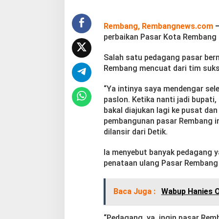
t
a
R
Rembang, Rembangnews.com
e
perbaikan Pasar Kota Rembang b
m
b
Salah satu pedagang pasar ber
a
Rembang mencuat dari tim suks
n
g
B
“Ya intinya saya mendengar sele
u
paslon. Ketika nanti jadi bupat
k
bakal diajukan lagi ke pusat dan
a
pembangunan pasar Rembang ini 
n
R
dilansir dari Detik.
e
l
Ia menyebut banyak pedagang y
o
penataan ulang Pasar Rembang a
k
a
s
Baca Juga :
Wabup Hanies O
i
“Pedagang, ya, ingin pasar Remb