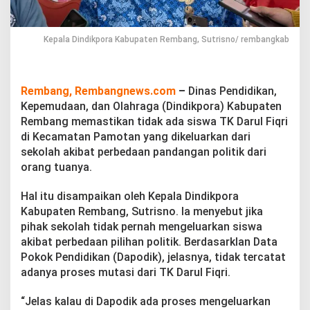
P
a
s
Kepala Dindikpora Kabupaten Rembang, Sutrisno/ rembangkab
t
i
k
a
Rembang, Rembangnews.com
–
Dinas Pendidikan,
n
T
Kepemudaan, dan Olahraga (Dindikpora) Kabupaten
a
Rembang memastikan tidak ada siswa TK Darul Fiqri
k
di Kecamatan Pamotan yang dikeluarkan dari
A
sekolah akibat perbedaan pandangan politik dari
d
a
orang tuanya.
S
i
Hal itu disampaikan oleh Kepala Dindikpora
s
Kabupaten Rembang, Sutrisno. Ia menyebut jika
w
pihak sekolah tidak pernah mengeluarkan siswa
a
T
akibat perbedaan pilihan politik. Berdasarklan Data
K
Pokok Pendidikan (Dapodik), jelasnya, tidak tercatat
D
adanya proses mutasi dari TK Darul Fiqri.
a
r
“Jelas kalau di Dapodik ada proses mengeluarkan
u