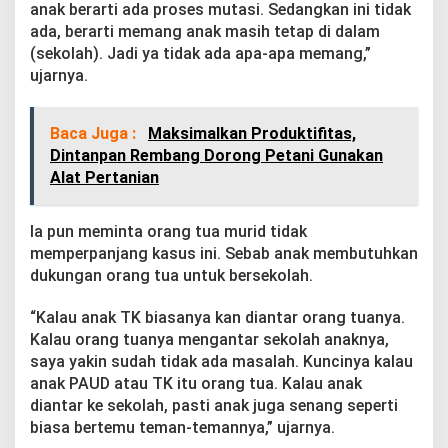
l
anak berarti ada proses mutasi. Sedangkan ini tidak
F
ada, berarti memang anak masih tetap di dalam
i
(sekolah). Jadi ya tidak ada apa-apa memang,”
q
ujarnya.
r
i
y
Baca Juga :
Maksimalkan Produktifitas,
a
n
Dintanpan Rembang Dorong Petani Gunakan
g
Alat Pertanian
D
i
k
Ia pun meminta orang tua murid tidak
e
memperpanjang kasus ini. Sebab anak membutuhkan
l
dukungan orang tua untuk bersekolah.
u
a
r
“Kalau anak TK biasanya kan diantar orang tuanya.
k
Kalau orang tuanya mengantar sekolah anaknya,
a
saya yakin sudah tidak ada masalah. Kuncinya kalau
n
anak PAUD atau TK itu orang tua. Kalau anak
A
k
diantar ke sekolah, pasti anak juga senang seperti
i
biasa bertemu teman-temannya,” ujarnya.
b