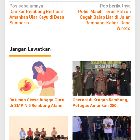
u
N
Pos sebelumnya
Pos berikutnya
Damkar Rembang Berhasil
Polisi Masih Terus Patroli
a
Amankan Ular Kayu di Desa
Cegah Balap Liar di Jalan
v
Sumberjo
Rembang-Kaliori Desa
Wiroto
i
g
Jangan Lewatkan
a
s
i
p
o
s
Ratusan Siswa hingga Guru
Operasi di Kragan Rembang,
di SMP N 5 Rembang Alami
Petugas Amankan 250
Diare Massal
Batang Rokol Ilegal