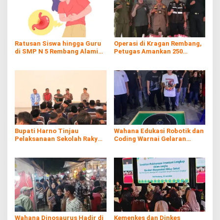
Ratusan Siswa hingga Guru
Operasi di Kragan Rembang,
di SMP N 5 Rembang Alami
Petugas Amankan 250
Diare Massal
Batang Rokol Ilegal
Bupati Harno Tinjau
Wahana Edukasi Robotik dan
Pelaksanaan Sekolah Rakyat
Coding Warnai Gelaran
di Kaliombo Rembang
Rembang Expo 2026
Wahana Dinosaurus Hadir di
Kemenkes dan Dinkes