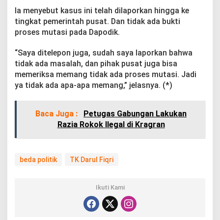
a
Ia menyebut kasus ini telah dilaporkan hingga ke
t
tingkat pemerintah pusat. Dan tidak ada bukti
B
e
proses mutasi pada Dapodik.
d
a
“Saya ditelepon juga, sudah saya laporkan bahwa
P
tidak ada masalah, dan pihak pusat juga bisa
a
memeriksa memang tidak ada proses mutasi. Jadi
n
d
ya tidak ada apa-apa memang,” jelasnya. (*)
a
n
g
Baca Juga :
Petugas Gabungan Lakukan
a
Razia Rokok Ilegal di Kragran
n
P
o
l
beda politik
TK Darul Fiqri
i
t
i
Ikuti Kami
k
O
r
t