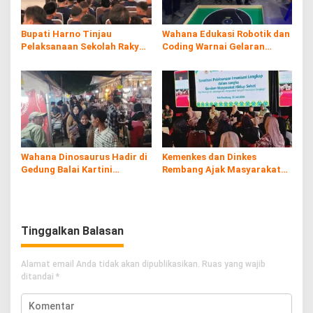
Bupati Harno Tinjau
Wahana Edukasi Robotik dan
Pelaksanaan Sekolah Rakyat
Coding Warnai Gelaran
di Kaliombo Rembang
Rembang Expo 2026
Wahana Dinosaurus Hadir di
Kemenkes dan Dinkes
Gedung Balai Kartini
Rembang Ajak Masyarakat
Rembang
Sukseskan Program
Imunisasi
Tinggalkan Balasan
Alamat email Anda tidak akan dipublikasikan.
Ruas yang wajib
ditandai
*