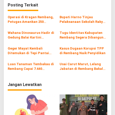
g
Posting Terkait
a
s
Operasi di Kragan Rembang,
Bupati Harno Tinjau
Petugas Amankan 250
Pelaksanaan Sekolah Rakyat
i
Batang Rokol Ilegal
di Kaliombo Rembang
p
Wahana Dinosaurus Hadir di
Tugu Identitas Kabupaten
Gedung Balai Kartini
Rembang Segera Dibangun
o
Rembang
Tahun Ini
s
Geger Mayat Kembali
Kasus Dugaan Korupsi TPP
Ditemukan di Tepi Pantai
di Rembang Naik Penyidikan
Tasikagung Rembang
Luas Tanaman Tembakau di
Usai Carut Marut, Lelang
Rembang Capai 7.440
Jabatan di Rembang Bakal
Hektare
Diulang
Jangan Lewatkan