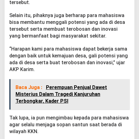
tersebut.
k
a
n
Selain itu, pihaknya juga berharap para mahasiswa
B
bisa membantu menggali potensi yang ada di desa
a
tersebut serta membuat terobosan dan inovasi
w
yang bermanfaat bagi masyarakat sekitar.
a
K
e
“Harapan kami para mahasiswa dapat bekerja sama
m
dengan baik untuk kemajuan desa, gali potensi yang
a
ada di desa serta buat terobosan dan inovasi,” ujar
j
AKP Karim.
u
a
n
Baca Juga :
Perempuan Penjual Dawet
Misterius Dalam Tragedi Kanjuruhan
Terbongkar, Kader PSI
Tak lupa, ia pun mengimbau kepada para mahasiswa
agar selalu menjaga sopan santun saat berada di
wilayah KKN.