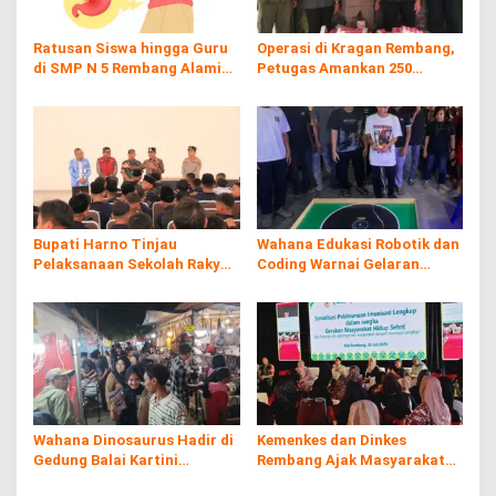
Ratusan Siswa hingga Guru
Operasi di Kragan Rembang,
di SMP N 5 Rembang Alami
Petugas Amankan 250
Diare Massal
Batang Rokol Ilegal
Bupati Harno Tinjau
Wahana Edukasi Robotik dan
Pelaksanaan Sekolah Rakyat
Coding Warnai Gelaran
di Kaliombo Rembang
Rembang Expo 2026
Wahana Dinosaurus Hadir di
Kemenkes dan Dinkes
Gedung Balai Kartini
Rembang Ajak Masyarakat
Rembang
Sukseskan Program