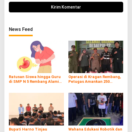
News Feed
Ratusan Siswa hingga Guru
Operasi di Kragan Rembang,
di SMP N 5 Rembang Alami
Petugas Amankan 250
Diare Massal
Batang Rokol Ilegal
Bupati Harno Tinjau
Wahana Edukasi Robotik dan