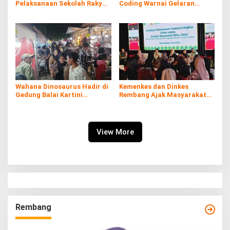
Pelaksanaan Sekolah Rakyat
Coding Warnai Gelaran
di Kaliombo Rembang
Rembang Expo 2026
Wahana Dinosaurus Hadir di
Kemenkes dan Dinkes
Gedung Balai Kartini
Rembang Ajak Masyarakat
Rembang
Sukseskan Program
Imunisasi
View More
Rembang