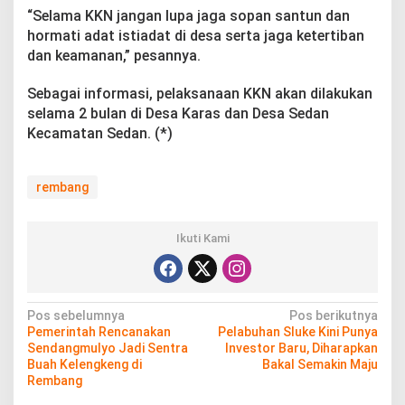
“Selama KKN jangan lupa jaga sopan santun dan
hormati adat istiadat di desa serta jaga ketertiban
dan keamanan,” pesannya.
Sebagai informasi, pelaksanaan KKN akan dilakukan
selama 2 bulan di Desa Karas dan Desa Sedan
Kecamatan Sedan. (*)
rembang
Ikuti Kami
N
Pos sebelumnya
Pos berikutnya
Pemerintah Rencanakan
Pelabuhan Sluke Kini Punya
a
Sendangmulyo Jadi Sentra
Investor Baru, Diharapkan
v
Buah Kelengkeng di
Bakal Semakin Maju
Rembang
i