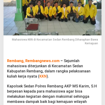
a
m
a
t
a
n
S
e
d
a
Mahasiswa KKN di Kecamatan Sedan Rembang Diharapkan Bawa
n
Kemajuan
R
e
m
b
Rembang, Rembangnews.com
–
Sejumlah
a
mahasiswa diterjunkan di Kecamatan Sedan
n
Kabupaten Rembang, dalam rangka pelaksanaan
g
kuliah kerja nyata (
KKN
).
D
i
h
Kapolsek Sedan Polres Rembang AKP MS Karim, S.H
a
berpesan kepada para mahasiswa agar bisa
r
melakukan kegiatan dengan maksimal sehingga
a
membawa dampak baik bagi kemajuan wilayah
p