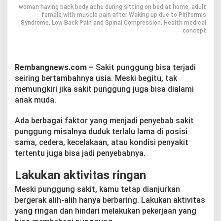
g
woman having back body ache during sitting on bed at home. adult
g
female with muscle pain after Waking up due to Piriformis
u
Syndrome, Low Back Pain and Spinal Compression. Health medical
n
concept
g
Rembangnews.com –
Sakit punggung bisa terjadi
seiring bertambahnya usia. Meski begitu, tak
memungkiri jika sakit punggung juga bisa dialami
anak muda.
Ada berbagai faktor yang menjadi penyebab sakit
punggung misalnya duduk terlalu lama di posisi
sama, cedera, kecelakaan, atau kondisi penyakit
tertentu juga bisa jadi penyebabnya.
Lakukan aktivitas ringan
Meski punggung sakit, kamu tetap dianjurkan
bergerak alih-alih hanya berbaring. Lakukan aktivitas
yang ringan dan hindari melakukan pekerjaan yang