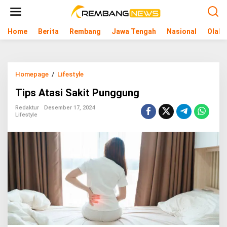
L
e
w
Home
Berita
Rembang
Jawa Tengah
Nasional
Olahr
a
t
i
k
e
Homepage
/
Lifestyle
T
k
i
o
Tips Atasi Sakit Punggung
p
n
s
t
Redaktur
Desember 17, 2024
A
e
Lifestyle
t
n
a
s
i
S
a
k
i
t
P
u
n