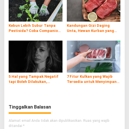
Kebun Lebih Subur Tanpa
Kandungan Gizi Daging
Pestisida? Coba Companion
Unta, Hewan Kurban yang
Planting!
Kaya Nutrisi di Timur
Tengah
5 Hal yang Tampak Negatif
7 Fitur Kulkas yang Wajib
tapi Boleh Dilakukan,
Tersedia untuk Menyimpan
Prioritaskan Dirimu!
Daging Kurban
Tinggalkan Balasan
Alamat email Anda tidak akan dipublikasikan.
Ruas yang wajib
ditandai
*