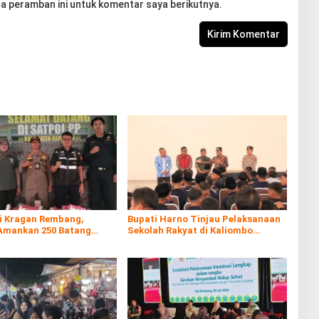
a peramban ini untuk komentar saya berikutnya.
di Kragan Rembang,
Bupati Harno Tinjau Pelaksanaan
Amankan 250 Batang
Sekolah Rakyat di Kaliombo
al
Rembang