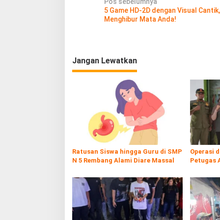
N
Pos sebelumnya
5 Game HD-2D dengan Visual Cantik,
a
Menghibur Mata Anda!
v
i
g
Jangan Lewatkan
a
s
i
p
o
s
Ratusan Siswa hingga Guru di SMP
Operasi 
N 5 Rembang Alami Diare Massal
Petugas 
Rokol Ileg