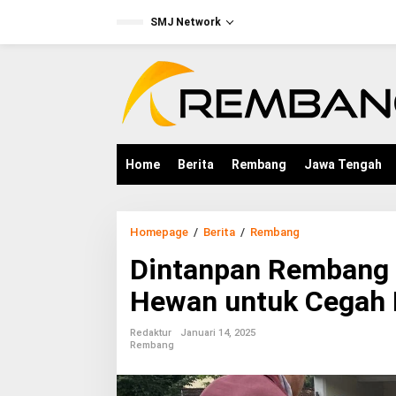
L
SMJ Network
e
w
a
tutup
t
i
k
e
k
o
Home
Berita
Rembang
Jawa Tengah
n
t
e
n
Homepage
/
Berita
/
Rembang
D
i
Dintanpan Rembang 
n
t
Hewan untuk Cegah
a
n
p
Redaktur
Januari 14, 2025
a
Rembang
n
R
e