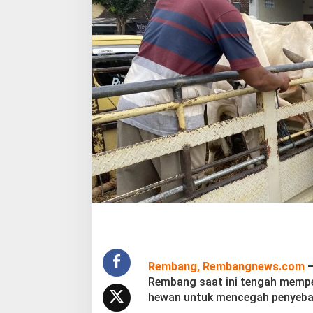
m
b
a
n
g
P
e
r
k
e
t
a
t
S
O
P
d
i
P
a
s
Rembang, Rembangnews.com
a
Rembang saat ini tengah memper
r
hewan untuk mencegah penyebar
H
e