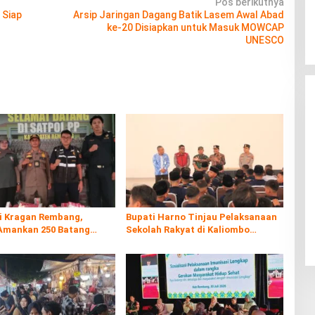
Pos berikutnya
 Siap
Arsip Jaringan Dagang Batik Lasem Awal Abad
ke-20 Disiapkan untuk Masuk MOWCAP
UNESCO
di Kragan Rembang,
Bupati Harno Tinjau Pelaksanaan
Amankan 250 Batang
Sekolah Rakyat di Kaliombo
al
Rembang