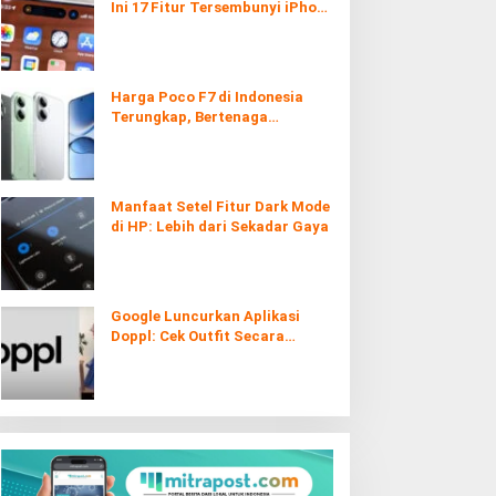
Ini 17 Fitur Tersembunyi iPhone
yang Ternyata Sangat Berguna
Harga Poco F7 di Indonesia
Terungkap, Bertenaga
Snapdragon 8s Gen 4
Manfaat Setel Fitur Dark Mode
di HP: Lebih dari Sekadar Gaya
Google Luncurkan Aplikasi
Doppl: Cek Outfit Secara
Virtual Kini Lebih Mudah dan
Interaktif