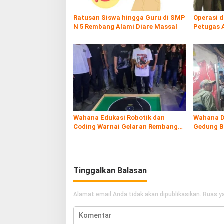
Ratusan Siswa hingga Guru di SMP
Operasi 
N 5 Rembang Alami Diare Massal
Petugas 
Rokol Ileg
Wahana Edukasi Robotik dan
Wahana D
Coding Warnai Gelaran Rembang
Gedung B
Expo 2026
Tinggalkan Balasan
Alamat email Anda tidak akan dipublikasikan.
Ruas ya