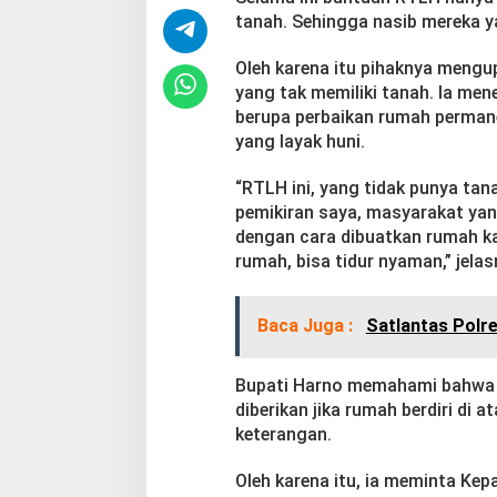
S
tanah. Sehingga nasib mereka ya
a
s
Oleh karena itu pihaknya meng
a
yang tak memiliki tanah. Ia m
r
berupa perbaikan rumah perma
W
a
yang layak huni.
r
g
“RTLH ini, yang tidak punya tan
a
pemikiran saya, masyarakat ya
y
dengan cara dibuatkan rumah k
a
n
rumah, bisa tidur nyaman,” jelas
g
T
a
Baca Juga :
Satlantas Polr
k
M
i
Bupati Harno memahami bahwa s
l
diberikan jika rumah berdiri di 
i
keterangan.
k
i
T
Oleh karena itu, ia meminta K
a