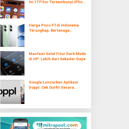
Ini 17 Fitur Tersembunyi iPhone
yang Ternyata Sangat Berguna
Harga Poco F7 di Indonesia
Terungkap, Bertenaga
Snapdragon 8s Gen 4
Manfaat Setel Fitur Dark Mode
di HP: Lebih dari Sekadar Gaya
Google Luncurkan Aplikasi
Doppl: Cek Outfit Secara
Virtual Kini Lebih Mudah dan
Interaktif