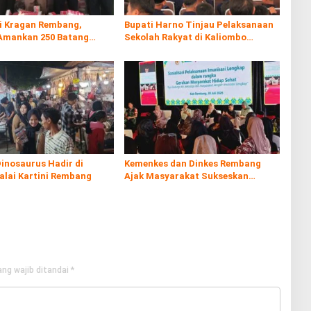
di Kragan Rembang,
Bupati Harno Tinjau Pelaksanaan
Amankan 250 Batang
Sekolah Rakyat di Kaliombo
al
Rembang
inosaurus Hadir di
Kemenkes dan Dinkes Rembang
alai Kartini Rembang
Ajak Masyarakat Sukseskan
Program Imunisasi
ng wajib ditandai
*