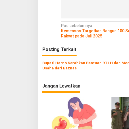
N
Pos sebelumnya
Kemensos Targetkan Bangun 100 S
a
Rakyat pada Juli 2025
v
Posting Terkait
i
g
Bupati Harno Serahkan Bantuan RTLH dan Mod
a
Usaha dari Baznas
s
i
Jangan Lewatkan
p
o
s