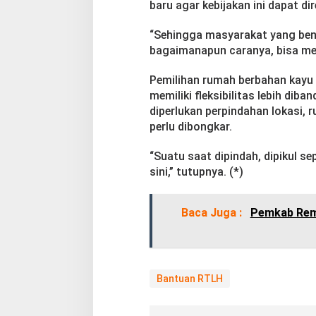
baru agar kebijakan ini dapat d
n
a
“Sehingga masyarakat yang ben
h
bagaimanapun caranya, bisa me
Pemilihan rumah berbahan kayu 
memiliki fleksibilitas lebih di
diperlukan perpindahan lokasi,
perlu dibongkar.
“Suatu saat dipindah, dipikul se
sini,” tutupnya. (*)
Baca Juga :
Pemkab Rem
Bantuan RTLH