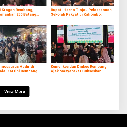
di Kragan Rembang,
Bupati Harno Tinjau Pelaksanaan
Amankan 250 Batang
Sekolah Rakyat di Kaliombo
al
Rembang
inosaurus Hadir di
Kemenkes dan Dinkes Rembang
alai Kartini Rembang
Ajak Masyarakat Sukseskan
Program Imunisasi
View More