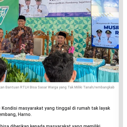
an Bantuan RTLH Bisa Sasar Warga yang Tak Miliki Tanah/rembangkab
–
Kondisi masyarakat yang tinggal di rumah tak layak
Rembang, Harno.
bisa diberikan kepada masyarakat yang memiliki