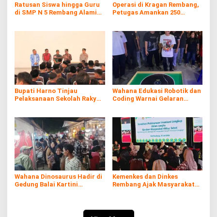
Ratusan Siswa hingga Guru
Operasi di Kragan Rembang,
di SMP N 5 Rembang Alami
Petugas Amankan 250
Diare Massal
Batang Rokol Ilegal
Bupati Harno Tinjau
Wahana Edukasi Robotik dan
Pelaksanaan Sekolah Rakyat
Coding Warnai Gelaran
di Kaliombo Rembang
Rembang Expo 2026
Wahana Dinosaurus Hadir di
Kemenkes dan Dinkes
Gedung Balai Kartini
Rembang Ajak Masyarakat
Rembang
Sukseskan Program
Imunisasi