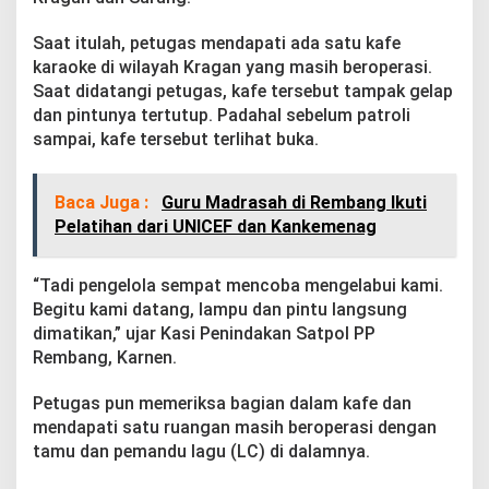
o
n
Saat itulah, petugas mendapati ada satu kafe
a
karaoke di wilayah Kragan yang masih beroperasi.
l
S
Saat didatangi petugas, kafe tersebut tampak gelap
a
dan pintunya tertutup. Padahal sebelum patroli
a
sampai, kafe tersebut terlihat buka.
t
R
a
Baca Juga :
Guru Madrasah di Rembang Ikuti
m
a
Pelatihan dari UNICEF dan Kankemenag
d
a
n
“Tadi pengelola sempat mencoba mengelabui kami.
Begitu kami datang, lampu dan pintu langsung
dimatikan,” ujar Kasi Penindakan Satpol PP
Rembang, Karnen.
Petugas pun memeriksa bagian dalam kafe dan
mendapati satu ruangan masih beroperasi dengan
tamu dan pemandu lagu (LC) di dalamnya.