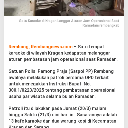
a
n
L
a
Satu Karaoke di Kragan Langgar Aturan Jam Operasional Saat
n
Ramadan/rembangkab
g
g
a
r
Rembang, Rembangnews.com
–
Satu tempat
A
karaoke di wilayah Kragan kedapatan melanggar
t
u
aturan pembatasan jam operasional saat Ramadan.
r
a
Satuan Polisi Pamong Praja (Satpol PP) Rembang
n
awalnya melakukan patroli bersama OPD terkait
J
untuk menegakkan Instruksi Bupati No.
a
m
300.1/0223/2025 tentang pembatasan operasional
O
usaha pariwisata selama bulan Ramadan.
p
e
Patroli itu dilakukan pada Jumat (20/3) malam
r
hingga Sabtu (21/3) dini hari ini. Sasarannya adalah
a
s
13 kafe karaoke dan dua warung kopi di Kecamatan
i
Kragan dan Sarang.