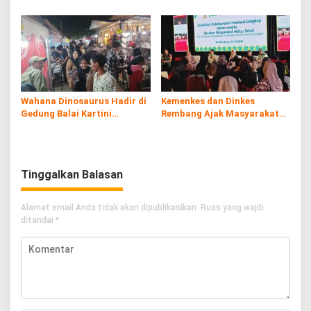
di Kaliombo Rembang
Rembang Expo 2026
Wahana Dinosaurus Hadir di
Kemenkes dan Dinkes
Gedung Balai Kartini
Rembang Ajak Masyarakat
Rembang
Sukseskan Program
Imunisasi
Tinggalkan Balasan
Alamat email Anda tidak akan dipublikasikan.
Ruas yang wajib
ditandai
*