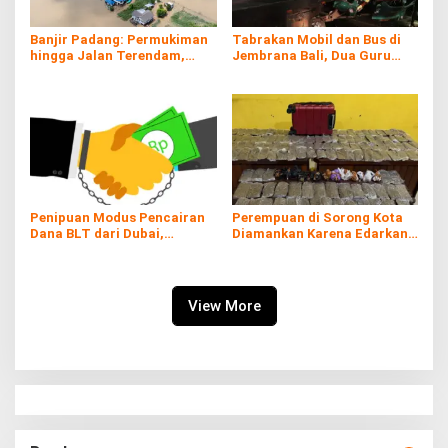
Banjir Padang: Permukiman
Tabrakan Mobil dan Bus di
hingga Jalan Terendam,
Jembrana Bali, Dua Guru
Kayu Gelondongan Ikut
Asal Banyuwangi Tewas
Hanyut
Penipuan Modus Pencairan
Perempuan di Sorong Kota
Dana BLT dari Dubai,
Diamankan Karena Edarkan
Kerugian hingga Rp60 Juta
Ganja
View More