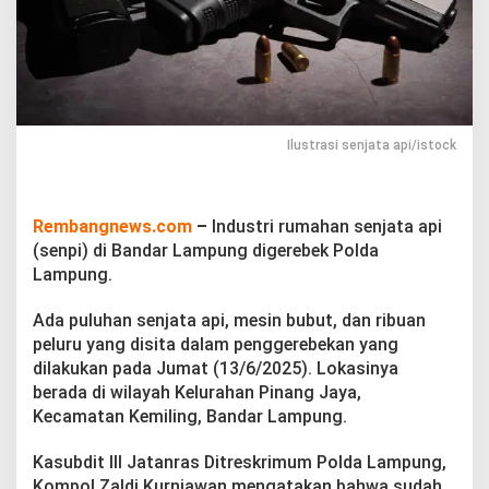
n
p
i
d
i
B
a
n
Ilustrasi senjata api/istock
d
a
r
L
Rembangnews.com
–
Industri rumahan senjata api
a
(senpi) di Bandar Lampung digerebek Polda
m
Lampung.
p
u
Ada puluhan senjata api, mesin bubut, dan ribuan
n
g
peluru yang disita dalam penggerebekan yang
D
dilakukan pada Jumat (13/6/2025). Lokasinya
i
berada di wilayah Kelurahan Pinang Jaya,
g
Kecamatan Kemiling, Bandar Lampung.
e
r
e
Kasubdit III Jatanras Ditreskrimum Polda Lampung,
b
Kompol Zaldi Kurniawan mengatakan bahwa sudah