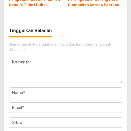
Dana BLT dari Dubai,
Diamankan Karena Edarkan
Kerugian hingga Rp60 Juta
Ganja
Tinggalkan Balasan
Alamat email Anda tidak akan dipublikasikan.
Ruas yang wajib
ditandai
*