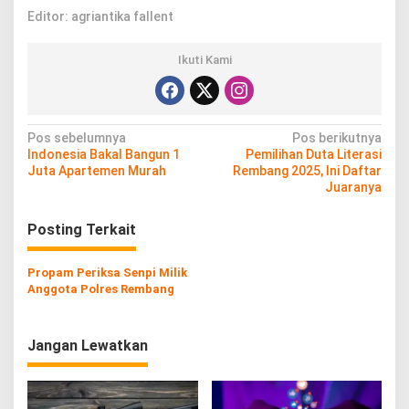
Editor: agriantika fallent
Ikuti Kami
N
Pos sebelumnya
Pos berikutnya
Indonesia Bakal Bangun 1
Pemilihan Duta Literasi
a
Juta Apartemen Murah
Rembang 2025, Ini Daftar
v
Juaranya
i
Posting Terkait
g
a
Propam Periksa Senpi Milik
s
Anggota Polres Rembang
i
p
Jangan Lewatkan
o
s