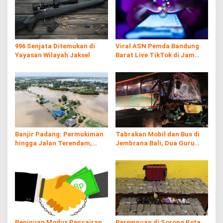
996 Senjata Ditemukan di
Viral ASN Pemda Bandung
Yayasan Wilayah Jaksel
Barat Live TikTok di Jam
Kerja
Banjir Padang: Permukiman
Tabrakan Mobil dan Bus di
hingga Jalan Terendam,
Jembrana Bali, Dua Guru
Kayu Gelondongan Ikut
Asal Banyuwangi Tewas
Hanyut
Penipuan Modus Pencairan
Perempuan di Sorong Kota