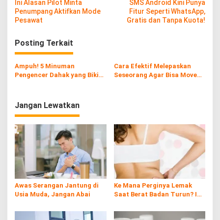
Ini Alasan Pilot Minta
SMS Android Kini Punya
a
Penumpang Aktifkan Mode
Fitur Seperti WhatsApp,
v
Pesawat
Gratis dan Tanpa Kuota!
i
Posting Terkait
g
a
Ampuh! 5 Minuman
Cara Efektif Melepaskan
s
Pengencer Dahak yang Bikin
Seseorang Agar Bisa Move
Tenggorokan Langsung Lega
On
i
p
Jangan Lewatkan
o
s
Awas Serangan Jantung di
Ke Mana Perginya Lemak
Usia Muda, Jangan Abai
Saat Berat Badan Turun? Ini
Penjelasan Ilmiahnya