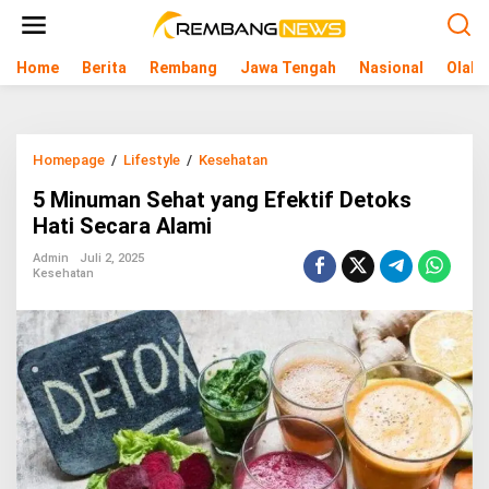
L
e
w
Home
Berita
Rembang
Jawa Tengah
Nasional
Olahr
a
t
i
k
e
Homepage
/
Lifestyle
/
Kesehatan
5
k
M
o
5 Minuman Sehat yang Efektif Detoks
i
n
n
Hati Secara Alami
t
u
e
m
Admin
Juli 2, 2025
n
Kesehatan
a
n
S
e
h
a
t
y
a
n
g