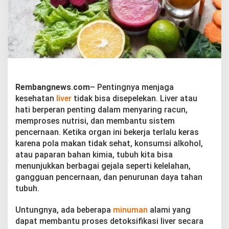
E
f
e
k
t
i
f
D
e
t
Rembangnews
.
com
– Pentingnya menjaga
o
kesehatan
liver
tidak bisa disepelekan. Liver atau
k
hati berperan penting dalam menyaring racun,
s
memproses nutrisi, dan membantu sistem
H
a
pencernaan. Ketika organ ini bekerja terlalu keras
t
karena pola makan tidak sehat, konsumsi alkohol,
i
atau paparan bahan kimia, tubuh kita bisa
S
menunjukkan berbagai gejala seperti kelelahan,
e
gangguan pencernaan, dan penurunan daya tahan
c
a
tubuh.
r
a
Untungnya, ada beberapa
minuman
alami yang
A
dapat membantu proses detoksifikasi liver secara
l