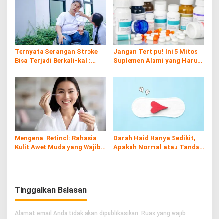
Ternyata Serangan Stroke
Jangan Tertipu! Ini 5 Mitos
Bisa Terjadi Berkali-kali:
Suplemen Alami yang Harus
Kenali Risiko, Gejala, dan
Kamu Tahu
Cara Pencegahannya
Mengenal Retinol: Rahasia
Darah Haid Hanya Sedikit,
Kulit Awet Muda yang Wajib
Apakah Normal atau Tanda
Diketahui
Penyakit?
Tinggalkan Balasan
Alamat email Anda tidak akan dipublikasikan.
Ruas yang wajib