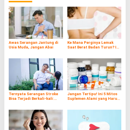
Awas Serangan Jantung di
Ke Mana Perginya Lemak
Usia Muda, Jangan Abai
Saat Berat Badan Turun? Ini
Penjelasan Ilmiahnya
Ternyata Serangan Stroke
Jangan Tertipu! Ini 5 Mitos
Bisa Terjadi Berkali-kali:
Suplemen Alami yang Harus
Kenali Risiko, Gejala, dan
Kamu Tahu
Cara Pencegahannya