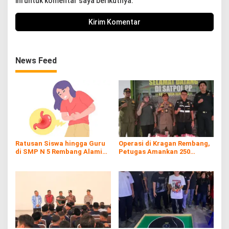
ini untuk komentar saya berikutnya.
News Feed
Ratusan Siswa hingga Guru
Operasi di Kragan Rembang,
di SMP N 5 Rembang Alami
Petugas Amankan 250
Diare Massal
Batang Rokol Ilegal