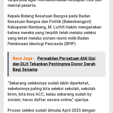
t
mental peserta.
d
i
A
Kepala Bidang Kesatuan Bangsa pada Badan
l
Kesatuan Bangsa dan Politik (Bakesbangpol)
u
Kabupaten Rembang, M. Luthfi Hakim mengatakan
n
bahwa mereka yang terpilih telah melalui seleksi
-
yang ketat melalui sistem resmi milik Badan
a
l
Pembinaan Ideologi Pancasila (BPIP).
u
n
R
Baca Juga :
Perwakilan Persatuan Ahli Gizi
e
dan DLH Tekankan Pentingnya Donor Darah
m
Bagi Sesama
b
a
n
“Sekarang seleksinya sudah lebih diperketat,
g
sebelumnya paling kita seleksi sekolah, sekolah
kirim, kita bisa ACC, kalau sekarang sudah by
sistem, harus daftar secara online,” ujarnya.
Proses seleksi sudah dimulai April 2025 dengan