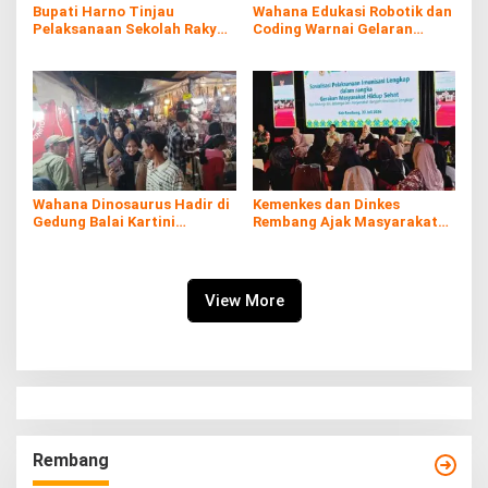
Bupati Harno Tinjau
Wahana Edukasi Robotik dan
Pelaksanaan Sekolah Rakyat
Coding Warnai Gelaran
di Kaliombo Rembang
Rembang Expo 2026
Wahana Dinosaurus Hadir di
Kemenkes dan Dinkes
Gedung Balai Kartini
Rembang Ajak Masyarakat
Rembang
Sukseskan Program
Imunisasi
View More
Rembang