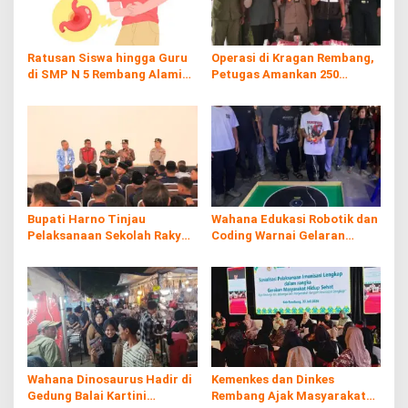
Ratusan Siswa hingga Guru
Operasi di Kragan Rembang,
di SMP N 5 Rembang Alami
Petugas Amankan 250
Diare Massal
Batang Rokol Ilegal
Bupati Harno Tinjau
Wahana Edukasi Robotik dan
Pelaksanaan Sekolah Rakyat
Coding Warnai Gelaran
di Kaliombo Rembang
Rembang Expo 2026
Wahana Dinosaurus Hadir di
Kemenkes dan Dinkes
Gedung Balai Kartini
Rembang Ajak Masyarakat