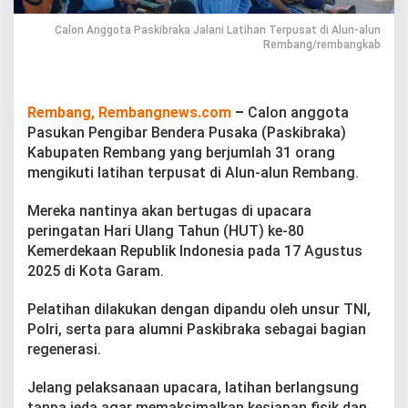
b
r
Calon Anggota Paskibraka Jalani Latihan Terpusat di Alun-alun
a
Rembang/rembangkab
k
a
J
a
Rembang, Rembangnews.com
–
Calon anggota
l
Pasukan Pengibar Bendera Pusaka (Paskibraka)
a
Kabupaten Rembang yang berjumlah 31 orang
n
i
mengikuti latihan terpusat di Alun-alun Rembang.
L
a
Mereka nantinya akan bertugas di upacara
t
peringatan Hari Ulang Tahun (HUT) ke-80
i
Kemerdekaan Republik Indonesia pada 17 Agustus
h
a
2025 di Kota Garam.
n
T
Pelatihan dilakukan dengan dipandu oleh unsur TNI,
e
Polri, serta para alumni Paskibraka sebagai bagian
r
regenerasi.
p
u
s
Jelang pelaksanaan upacara, latihan berlangsung
a
tanpa jeda agar memaksimalkan kesiapan fisik dan