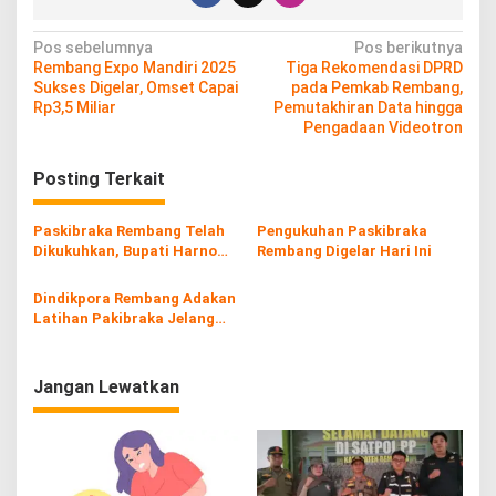
N
Pos sebelumnya
Pos berikutnya
Rembang Expo Mandiri 2025
Tiga Rekomendasi DPRD
a
Sukses Digelar, Omset Capai
pada Pemkab Rembang,
v
Rp3,5 Miliar
Pemutakhiran Data hingga
Pengadaan Videotron
i
g
Posting Terkait
a
s
Paskibraka Rembang Telah
Pengukuhan Paskibraka
Dikukuhkan, Bupati Harno
Rembang Digelar Hari Ini
i
Beri Pesan pada Petugas
p
Dindikpora Rembang Adakan
Latihan Pakibraka Jelang
o
Peringatan Kemerdekaan
s
Jangan Lewatkan