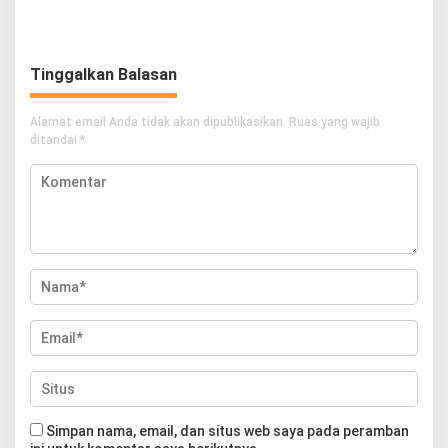
Rembang
Sukseskan Program
Imunisasi
Tinggalkan Balasan
Alamat email Anda tidak akan dipublikasikan.
Ruas yang wajib
ditandai
*
Simpan nama, email, dan situs web saya pada peramban