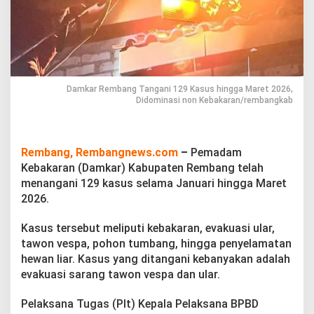
a
n
i
1
2
9
K
Damkar Rembang Tangani 129 Kasus hingga Maret 2026,
a
Didominasi non Kebakaran/rembangkab
s
u
s
h
Rembang, Rembangnews.com
–
Pemadam
i
Kebakaran (Damkar) Kabupaten Rembang telah
n
g
menangani 129 kasus selama Januari hingga Maret
g
2026.
a
M
Kasus tersebut meliputi kebakaran, evakuasi ular,
a
tawon vespa, pohon tumbang, hingga penyelamatan
r
e
hewan liar. Kasus yang ditangani kebanyakan adalah
t
evakuasi sarang tawon vespa dan ular.
2
0
Pelaksana Tugas (Plt) Kepala Pelaksana BPBD
2