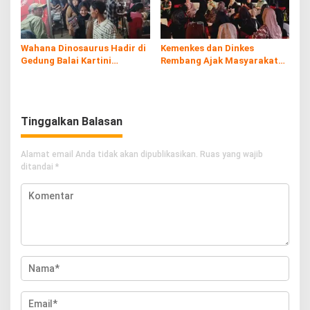
Wahana Dinosaurus Hadir di
Kemenkes dan Dinkes
Gedung Balai Kartini
Rembang Ajak Masyarakat
Rembang
Sukseskan Program
Imunisasi
Tinggalkan Balasan
Alamat email Anda tidak akan dipublikasikan.
Ruas yang wajib
ditandai
*