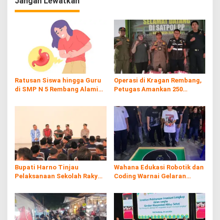
Jangan Lewatkan
Ratusan Siswa hingga Guru
Operasi di Kragan Rembang,
di SMP N 5 Rembang Alami
Petugas Amankan 250
Diare Massal
Batang Rokol Ilegal
Bupati Harno Tinjau
Wahana Edukasi Robotik dan
Pelaksanaan Sekolah Rakyat
Coding Warnai Gelaran
di Kaliombo Rembang
Rembang Expo 2026