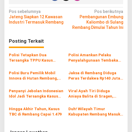
N
Pos sebelumnya
Pos berikutnya
Jateng Siapkan 12 Kawasan
Pembangunan Embung
a
Industri Termasuk Rembang
Kaliombo di Sulang
v
Rembang Dimulai Tahun Ini
i
Posting Terkait
g
a
Polisi Tetapkan Dua
Polisi Amankan Pelaku
s
Tersangka TPPU Kasus
Penyalahgunaan Tembakau
Perdagangan Gading Gajah
Sintetis di Magelang
i
Sumatera
Polisi Buru Pemilik Mobil
Jaksa di Rembang Diduga
p
Innova di Hutan Rembang,
Peras Terdakwa Rp140 Juta,
Diduga Terkait Kasus
Janjikan Tuntutan Ringan
o
Pencurian
Penyanyi Jebolan Indonesian
Viral Ayah Tiri Diduga
s
Idol Jadi Tersangka Kasus
Aniaya Balita di Sragen,
Dugaan Pemerkosaan Siswi
Motif Peras Mantan Istri
SMA
Hingga Akhir Tahun, Kasus
Duh! Wilayah Timur
TBC di Rembang Capai 1.479
Kabupaten Rembang Masuk
Jalur Rawan Peredaran
Narkotika