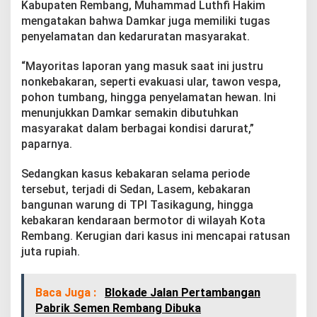
Kabupaten Rembang, Muhammad Luthfi Hakim
6
,
mengatakan bahwa Damkar juga memiliki tugas
D
penyelamatan dan kedaruratan masyarakat.
i
d
“Mayoritas laporan yang masuk saat ini justru
o
nonkebakaran, seperti evakuasi ular, tawon vespa,
m
i
pohon tumbang, hingga penyelamatan hewan. Ini
n
menunjukkan Damkar semakin dibutuhkan
a
masyarakat dalam berbagai kondisi darurat,”
s
paparnya.
i
n
o
Sedangkan kasus kebakaran selama periode
n
tersebut, terjadi di Sedan, Lasem, kebakaran
K
bangunan warung di TPI Tasikagung, hingga
e
kebakaran kendaraan bermotor di wilayah Kota
b
a
Rembang. Kerugian dari kasus ini mencapai ratusan
k
juta rupiah.
a
r
a
Baca Juga :
Blokade Jalan Pertambangan
n
Pabrik Semen Rembang Dibuka