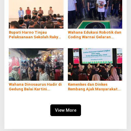
Bupati Harno Tinjau
Wahana Edukasi Robotik dan
Pelaksanaan Sekolah Rakyat
Coding Warnai Gelaran
di Kaliombo Rembang
Rembang Expo 2026
Wahana Dinosaurus Hadir di
Kemenkes dan Dinkes
Gedung Balai Kartini
Rembang Ajak Masyarakat
Rembang
Sukseskan Program
Imunisasi
View More