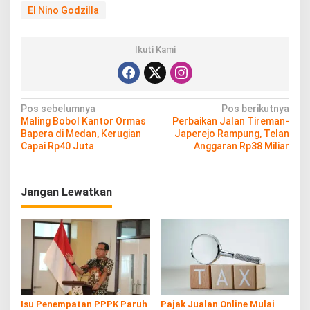
El Nino Godzilla
Ikuti Kami
N
Pos sebelumnya
Pos berikutnya
Maling Bobol Kantor Ormas
Perbaikan Jalan Tireman-
a
Bapera di Medan, Kerugian
Japerejo Rampung, Telan
v
Capai Rp40 Juta
Anggaran Rp38 Miliar
i
g
Jangan Lewatkan
a
s
i
p
o
s
Isu Penempatan PPPK Paruh
Pajak Jualan Online Mulai