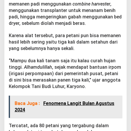
O
memanen padi menggunakan
combine harvester
,
p
menggunakan transplanter untuk menanam benih
t
padi, hingga mengeringkan gabah menggunakan bed
i
dryer, sebelum diolah menjadi beras.
m
i
s
Karena alat tersebut, para petani pun bisa memanen
T
hasil lebih sering yaitu tiga kali dalam setahun dari
e
yang sebelumnya hanya sekali.
t
a
p
“Mampu dua kali tanam saja itu kalau curah hujan
B
tinggi.
Alhamdulillah
, sejak mendapat bantuan irpom
i
(irigasi perpompaan) dari pemerintah pusat, petani
s
di sini bisa merasakan panen tiga kali,” ujar anggota
a
Kelompok Tani Budi Luhur, Karyono.
T
a
n
a
Baca Juga :
Fenomena Langit Bulan Agustus
m
2024
Tercatat, ada 80 petani yang tergabung dalam