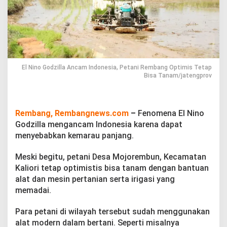
a
m
I
n
d
o
n
e
El Nino Godzilla Ancam Indonesia, Petani Rembang Optimis Tetap
s
Bisa Tanam/jatengprov
i
a
,
P
Rembang, Rembangnews.com
–
Fenomena El Nino
e
Godzilla mengancam Indonesia karena dapat
t
menyebabkan kemarau panjang.
a
n
Meski begitu, petani Desa Mojorembun, Kecamatan
i
R
Kaliori tetap optimistis bisa tanam dengan bantuan
e
alat dan mesin pertanian serta irigasi yang
m
memadai.
b
a
Para petani di wilayah tersebut sudah menggunakan
n
g
alat modern dalam bertani. Seperti misalnya