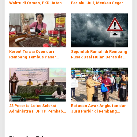
Waktu di Ormas, BKD Jateng
Berlaku Juli, Menkeu Segera
Bantah
Tunjuk E-Commerce Sebagai
Pemungut
Keren! Terasi Oven dari
Sejumlah Rumah di Rembang
Rembang Tembus Pasar
Rusak Usai Hujan Deras dan
Internasional
Angin Kencang Melanda
23 Peserta Lolos Seleksi
Ratusan Awak Angkutan dan
Administrasi JPTP Pemkab
Juru Parkir di Rembang
Rembang
Terima Bingkisan Lebaran