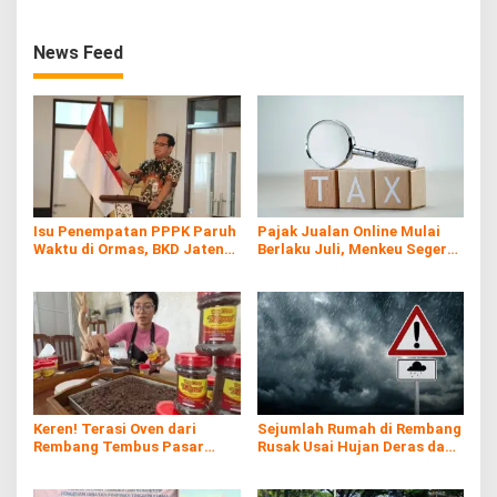
News Feed
Isu Penempatan PPPK Paruh
Pajak Jualan Online Mulai
Waktu di Ormas, BKD Jateng
Berlaku Juli, Menkeu Segera
Bantah
Tunjuk E-Commerce Sebagai
Pemungut
Keren! Terasi Oven dari
Sejumlah Rumah di Rembang
Rembang Tembus Pasar
Rusak Usai Hujan Deras dan
Internasional
Angin Kencang Melanda