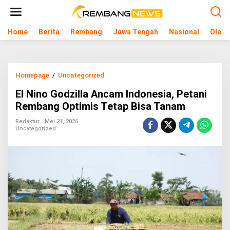
L
e
w
Home
Berita
Rembang
Jawa Tengah
Nasional
Olahr
a
t
i
k
e
Homepage
/
Uncategorized
E
k
l
o
El Nino Godzilla Ancam Indonesia, Petani
N
n
i
Rembang Optimis Tetap Bisa Tanam
t
n
e
o
Redaktur
Mei 21, 2026
n
Uncategorized
G
o
d
z
i
l
l
a
A
n
c