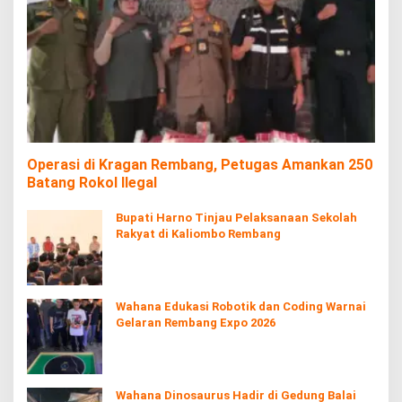
Operasi di Kragan Rembang, Petugas Amankan 250
Batang Rokol Ilegal
Bupati Harno Tinjau Pelaksanaan Sekolah
Rakyat di Kaliombo Rembang
Wahana Edukasi Robotik dan Coding Warnai
Gelaran Rembang Expo 2026
Wahana Dinosaurus Hadir di Gedung Balai