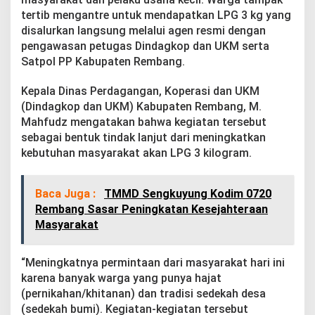
r
tertib mengantre untuk mendapatkan LPG 3 kg yang
t
disalurkan langsung melalui agen resmi dengan
a
m
pengawasan petugas Dindagkop dan UKM serta
i
Satpol PP Kabupaten Rembang.
n
a
Kepala Dinas Perdagangan, Koperasi dan UKM
G
(Dindagkop dan UKM) Kabupaten Rembang, M.
e
l
Mahfudz mengatakan bahwa kegiatan tersebut
a
sebagai bentuk tindak lanjut dari meningkatkan
r
kebutuhan masyarakat akan LPG 3 kilogram.
O
p
e
Baca Juga :
TMMD Sengkuyung Kodim 0720
r
a
Rembang Sasar Peningkatan Kesejahteraan
s
Masyarakat
i
P
a
“Meningkatnya permintaan dari masyarakat hari ini
s
karena banyak warga yang punya hajat
a
(pernikahan/khitanan) dan tradisi sedekah desa
r
(sedekah bumi). Kegiatan-kegiatan tersebut