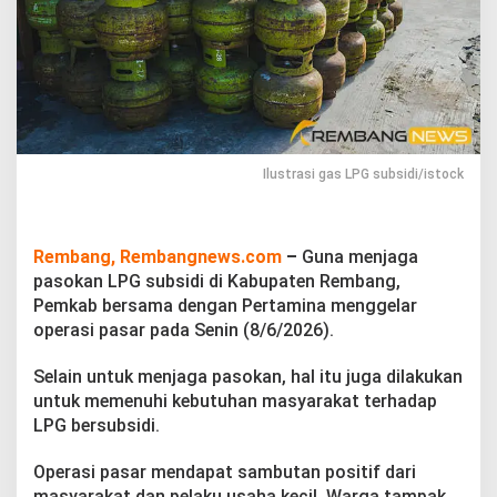
s
i
d
i
d
i
R
e
m
Ilustrasi gas LPG subsidi/istock
b
a
n
g
Rembang, Rembangnews.com
–
Guna menjaga
,
pasokan LPG subsidi di Kabupaten Rembang,
P
Pemkab bersama dengan Pertamina menggelar
e
m
operasi pasar pada Senin (8/6/2026).
k
a
Selain untuk menjaga pasokan, hal itu juga dilakukan
b
untuk memenuhi kebutuhan masyarakat terhadap
d
LPG bersubsidi.
a
n
P
Operasi pasar mendapat sambutan positif dari
e
masyarakat dan pelaku usaha kecil. Warga tampak