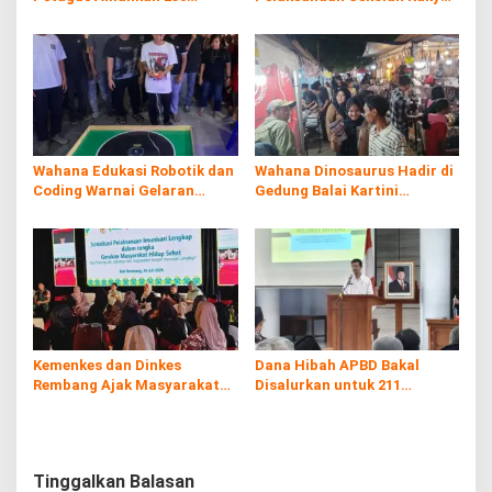
Batang Rokol Ilegal
di Kaliombo Rembang
Wahana Edukasi Robotik dan
Wahana Dinosaurus Hadir di
Coding Warnai Gelaran
Gedung Balai Kartini
Rembang Expo 2026
Rembang
Kemenkes dan Dinkes
Dana Hibah APBD Bakal
Rembang Ajak Masyarakat
Disalurkan untuk 211
Sukseskan Program
Penerima, Pemkab: Harus
Imunisasi
Digunakan Tepat Sasaran
Tinggalkan Balasan