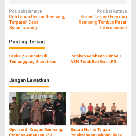
N
Pos sebelumnya
Pos berikutnya
Rob Landa Pesisir Rembang,
Keren! Terasi Oven dari
a
Terparah Desa
Rembang Tembus Pasar
v
Sumurtawang
Internasional
i
Posting Terkait
g
a
Stok LPG Subsidi di
Pemkab Rembang Himbau
s
Temanggung Dipastikan
ASN Tidak Beli Gas LPG
Aman
Subsidi
i
p
Jangan Lewatkan
o
s
Operasi di Kragan Rembang,
Bupati Harno Tinjau
Petugas Amankan 250
Pelaksanaan Sekolah Rakyat