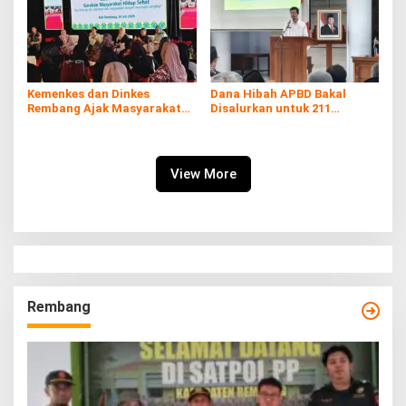
Kemenkes dan Dinkes
Dana Hibah APBD Bakal
Rembang Ajak Masyarakat
Disalurkan untuk 211
Sukseskan Program
Penerima, Pemkab: Harus
Imunisasi
Digunakan Tepat Sasaran
View More
Rembang