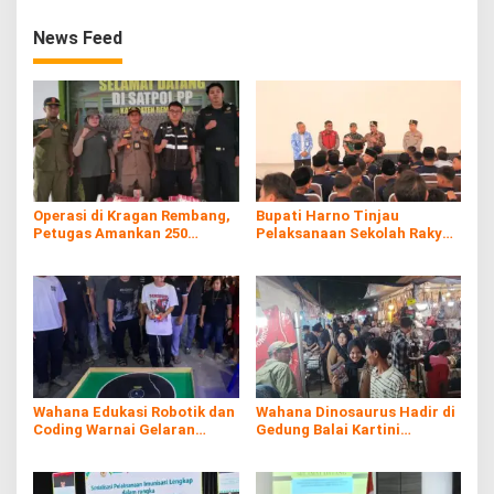
News Feed
Operasi di Kragan Rembang,
Bupati Harno Tinjau
Petugas Amankan 250
Pelaksanaan Sekolah Rakyat
Batang Rokol Ilegal
di Kaliombo Rembang
Wahana Edukasi Robotik dan
Wahana Dinosaurus Hadir di
Coding Warnai Gelaran
Gedung Balai Kartini
Rembang Expo 2026
Rembang