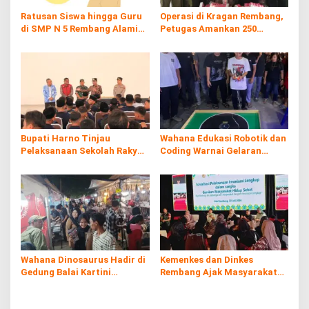
Ratusan Siswa hingga Guru
Operasi di Kragan Rembang,
di SMP N 5 Rembang Alami
Petugas Amankan 250
Diare Massal
Batang Rokol Ilegal
Bupati Harno Tinjau
Wahana Edukasi Robotik dan
Pelaksanaan Sekolah Rakyat
Coding Warnai Gelaran
di Kaliombo Rembang
Rembang Expo 2026
Wahana Dinosaurus Hadir di
Kemenkes dan Dinkes
Gedung Balai Kartini
Rembang Ajak Masyarakat
Rembang
Sukseskan Program
Imunisasi