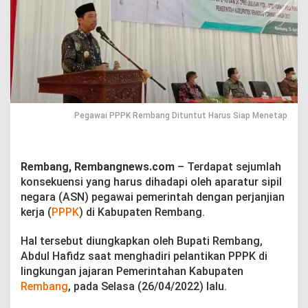
g
D
i
t
u
n
t
u
t
H
Pegawai PPPK Rembang Dituntut Harus Siap Menetap
a
r
u
s
Rembang, Rembangnews.com
– Terdapat sejumlah
S
konsekuensi yang harus dihadapi oleh aparatur sipil
i
negara (ASN) pegawai pemerintah dengan perjanjian
a
kerja (
PPPK
) di Kabupaten Rembang.
p
M
e
Hal tersebut diungkapkan oleh Bupati Rembang,
n
Abdul Hafidz saat menghadiri pelantikan PPPK di
e
lingkungan jajaran Pemerintahan Kabupaten
t
Rembang
, pada Selasa (26/04/2022) lalu.
a
p