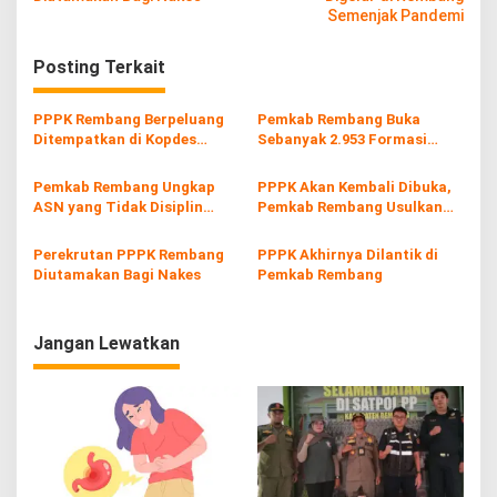
v
Semenjak Pandemi
i
Posting Terkait
g
a
PPPK Rembang Berpeluang
Pemkab Rembang Buka
s
Ditempatkan di Kopdes
Sebanyak 2.953 Formasi
Merah Putih
PPPK 2024, Ini Jadwalnya
i
Pemkab Rembang Ungkap
PPPK Akan Kembali Dibuka,
p
ASN yang Tidak Disiplin
Pemkab Rembang Usulkan
Akan Dikenai Sanksi Tegas
Sebanyak 1.862 Formasi
o
Perekrutan PPPK Rembang
PPPK Akhirnya Dilantik di
s
Diutamakan Bagi Nakes
Pemkab Rembang
Jangan Lewatkan