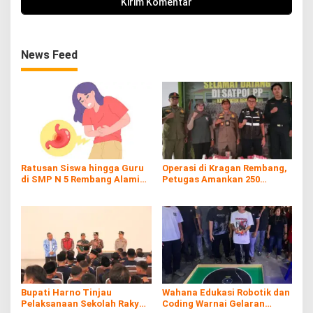
News Feed
Ratusan Siswa hingga Guru
Operasi di Kragan Rembang,
di SMP N 5 Rembang Alami
Petugas Amankan 250
Diare Massal
Batang Rokol Ilegal
Bupati Harno Tinjau
Wahana Edukasi Robotik dan
Pelaksanaan Sekolah Rakyat
Coding Warnai Gelaran