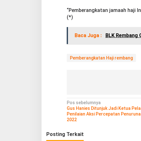
“Pemberangkatan jamaah haji In
(*)
Baca Juga :
BLK Rembang Ge
Pemberangkatan Haji rembang
N
Pos sebelumnya
Gus Hanies Ditunjuk Jadi Ketua Pel
a
Penilaian Aksi Percepatan Penuruna
v
2022
i
Posting Terkait
g