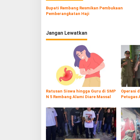
a
Bupati Rembang Resmikan Pembukaan
Pemberangkatan Haji
s
i
p
Jangan Lewatkan
o
s
Ratusan Siswa hingga Guru di SMP
Operasi 
N 5 Rembang Alami Diare Massal
Petugas 
Rokol Ileg