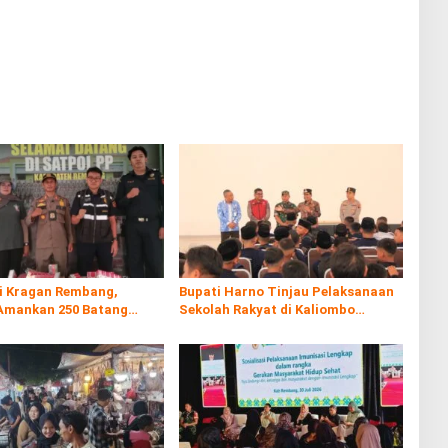
di Kragan Rembang,
Bupati Harno Tinjau Pelaksanaan
Amankan 250 Batang
Sekolah Rakyat di Kaliombo
al
Rembang