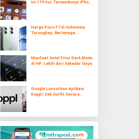
Ini 17 Fitur Tersembunyi iPhone
yang Ternyata Sangat Berguna
Harga Poco F7 di Indonesia
Terungkap, Bertenaga
Snapdragon 8s Gen 4
Manfaat Setel Fitur Dark Mode
di HP: Lebih dari Sekadar Gaya
Google Luncurkan Aplikasi
Doppl: Cek Outfit Secara
Virtual Kini Lebih Mudah dan
Interaktif