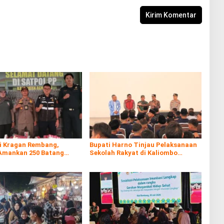
di Kragan Rembang,
Bupati Harno Tinjau Pelaksanaan
Amankan 250 Batang
Sekolah Rakyat di Kaliombo
al
Rembang