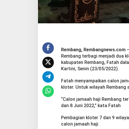
k
a
t
d
a
l
a
m
D
Rembang, Rembangnews.com
–
u
Rembang terbagi menjadi dua kl
a
K
kabupaten Rembang, Fatah dala
l
Kartini, Senin (23/05/2022).
o
t
Fatah menyampaikan calon jamaa
e
kloter. Untuk wilayah Rembang a
r
“Calon jamaah haji Rembang terb
dan 8 Juni 2022,” kata Fatah
Pembagian kloter 7 dan 9 wila
calon jamaah haji.