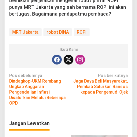
Demikian penjelasan mengenai robot pintar ROPI
punya MRT Jakarta yang sah bernama ROPI ini akan
bertugas. Bagaimana pendapatmu pembaca?
MRT Jakarta
robot DINA
ROPI
Ikuti Kami
N
Pos sebelumnya
Pos berikutnya
Dindagkop-UKM Rembang
Jaga Daya Beli Masyarakat,
a
Ungkap Anggaran
Pemkab Salurkan Bansos
v
Pengendalian Inflasi
kepada Pengemudi Ojek
Disalurkan Melalui Beberapa
i
OPD
g
a
Jangan Lewatkan
s
i