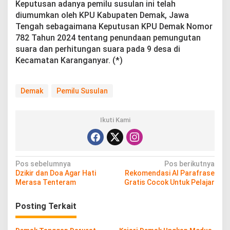
Keputusan adanya pemilu susulan ini telah
diumumkan oleh KPU Kabupaten Demak, Jawa
Tengah sebagaimana Keputusan KPU Demak Nomor
782 Tahun 2024 tentang penundaan pemungutan
suara dan perhitungan suara pada 9 desa di
Kecamatan Karanganyar. (*)
Demak
Pemilu Susulan
Ikuti Kami
N
Pos sebelumnya
Pos berikutnya
Dzikir dan Doa Agar Hati
Rekomendasi AI Parafrase
a
Merasa Tenteram
Gratis Cocok Untuk Pelajar
v
Posting Terkait
i
g