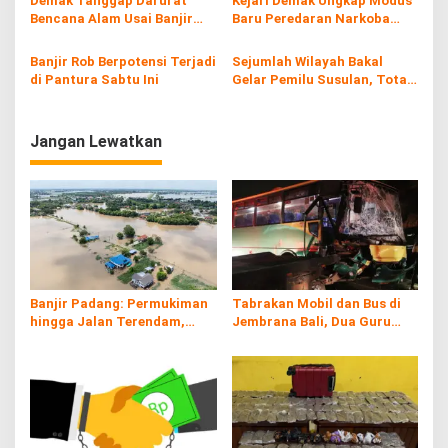
Demak Tanggap Darurat
Kejari Demak Ungkap Modus
a
Bencana Alam Usai Banjir
Baru Peredaran Narkoba
s
Landa Sejumlah Wilayah
yang Semakin Terorganisir
Banjir Rob Berpotensi Terjadi
Sejumlah Wilayah Bakal
i
di Pantura Sabtu Ini
Gelar Pemilu Susulan, Total
p
668 TPS
o
Jangan Lewatkan
s
Banjir Padang: Permukiman
Tabrakan Mobil dan Bus di
hingga Jalan Terendam,
Jembrana Bali, Dua Guru
Kayu Gelondongan Ikut
Asal Banyuwangi Tewas
Hanyut