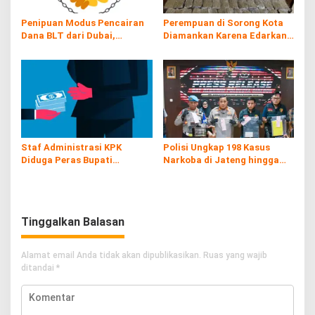
Penipuan Modus Pencairan
Perempuan di Sorong Kota
Dana BLT dari Dubai,
Diamankan Karena Edarkan
Kerugian hingga Rp60 Juta
Ganja
Staf Administrasi KPK
Polisi Ungkap 198 Kasus
Diduga Peras Bupati
Narkoba di Jateng hingga
Pemalang yang Kena OTT
Juli
Tinggalkan Balasan
Alamat email Anda tidak akan dipublikasikan.
Ruas yang wajib
ditandai
*