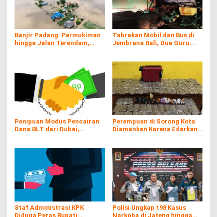
Banjir Padang: Permukiman
Tabrakan Mobil dan Bus di
hingga Jalan Terendam,
Jembrana Bali, Dua Guru
Kayu Gelondongan Ikut
Asal Banyuwangi Tewas
Hanyut
Penipuan Modus Pencairan
Perempuan di Sorong Kota
Dana BLT dari Dubai,
Diamankan Karena Edarkan
Kerugian hingga Rp60 Juta
Ganja
Staf Administrasi KPK
Polisi Ungkap 198 Kasus
Diduga Peras Bupati
Narkoba di Jateng hingga