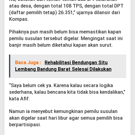
P
atau desa, dengan total 108 TPS, dengan total DPT
e
(daftar pemilih tetap) 26.351,” ujarnya dilansir dari
m
i
Kompas.
l
u
Pihaknya pun masih belum bisa memastikan kapan
S
pemilu susulan tersebut digelar. Mengingat saat ini
u
banjir masih belum diketahui kapan akan surut.
s
u
l
a
Baca Juga :
Rehabilitasi Bendungan Situ
n
Lembang Bandung Barat Selesai Dilakukan
“Saya belum cek ya. Karena kalau secara logika
sederhana, kalau bencana kita tidak bisa kendalikan,”
kata Afif.
Namun ia menyebut kemungkinan pemilu susulan
akan digelar saat hari libur agar semua pemilih bisa
berpartisipasi.