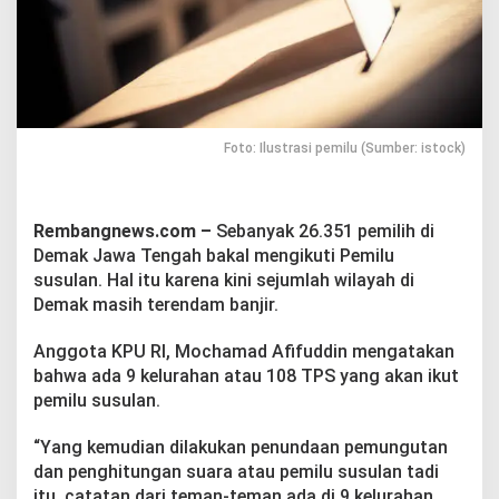
i
h
P
e
m
i
l
i
Foto: Ilustrasi pemilu (Sumber: istock)
h
d
i
D
Rembangnews.com –
Sebanyak 26.351 pemilih di
e
Demak Jawa Tengah bakal mengikuti Pemilu
m
susulan. Hal itu karena kini sejumlah wilayah di
a
Demak masih terendam banjir.
k
B
a
Anggota KPU RI, Mochamad Afifuddin mengatakan
k
bahwa ada 9 kelurahan atau 108 TPS yang akan ikut
a
pemilu susulan.
l
I
“Yang kemudian dilakukan penundaan pemungutan
k
u
dan penghitungan suara atau pemilu susulan tadi
t
itu, catatan dari teman-teman ada di 9 kelurahan