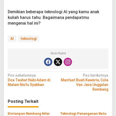
Demikian beberapa teknologi AI yang kamu anak
kuliah harus tahu. Bagaimana pendapatmu
mengenai hal ini?
AI
teknologi
Ikuti Kami
N
Pos sebelumnya
Pos berikutnya
Doa Taubat Nabi Adam di
Manfaat Buah Kawista, Cola
a
Malam Nisfu Syakban
Van Java Unggulan
v
Rembang
i
Posting Terkait
g
a
Dintanpan Rembang Nilai
Teknologi Penanganan Batu