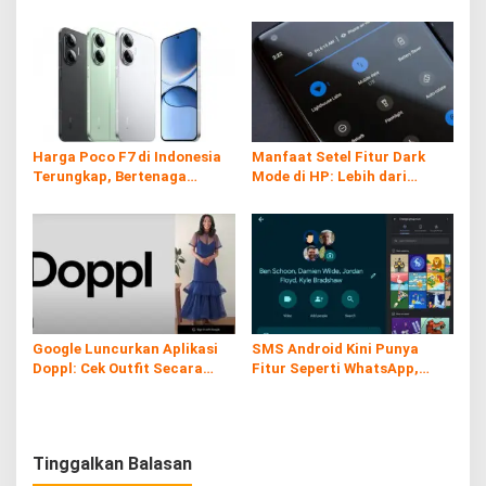
Samsung di Galaxy Z Fold7
Tersembunyi iPhone yang
Ternyata Sangat Berguna
Harga Poco F7 di Indonesia
Manfaat Setel Fitur Dark
Terungkap, Bertenaga
Mode di HP: Lebih dari
Snapdragon 8s Gen 4
Sekadar Gaya
Google Luncurkan Aplikasi
SMS Android Kini Punya
Doppl: Cek Outfit Secara
Fitur Seperti WhatsApp,
Virtual Kini Lebih Mudah dan
Gratis dan Tanpa Kuota!
Interaktif
Tinggalkan Balasan