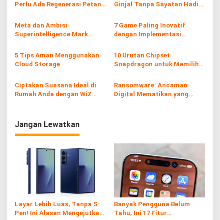
s
Perlu Ada Regenerasi Petani
Ginjal Tanpa Sayatan Hadir
yang Melek Teknologi
di RSUD dr. R. Soetrasno
i
Meta dan Ambisi
7 Game Paling Inovatif
p
Superintelligence Mark
dengan Implementasi
Zuckerberg: Menciptakan
Teknologi Terbaik
o
Kecerdasan Buatan yang
5 Tips Aman Menggunakan
10 Urutan Chipset
s
Melampaui Manusia
Cloud Storage
Snapdragon untuk Memilih
Smartphone Ideal Anda
Ciptakan Suasana Ideal di
Ransomware: Ancaman
Rumah Anda dengan WiZ
Digital Mematikan yang
Smart Lighting
Perlu Diwaspadai
Jangan Lewatkan
Layar Lebih Luas, Tanpa S
Banyak Pengguna Belum
Pen! Ini Alasan Mengejutkan
Tahu, Ini 17 Fitur