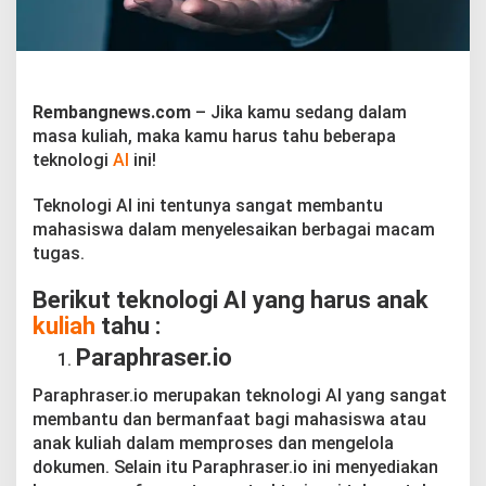
a
k
K
u
l
i
Rembangnews.com
– Jika kamu sedang dalam
a
masa kuliah, maka kamu harus tahu beberapa
h
teknologi
AI
ini!
H
a
r
Teknologi AI ini tentunya sangat membantu
u
mahasiswa dalam menyelesaikan berbagai macam
s
tugas.
T
a
Berikut teknologi AI yang harus anak
h
u
kuliah
tahu :
Paraphraser.io
Paraphraser.io merupakan teknologi AI yang sangat
membantu dan bermanfaat bagi mahasiswa atau
anak kuliah dalam memproses dan mengelola
dokumen. Selain itu Paraphraser.io ini menyediakan