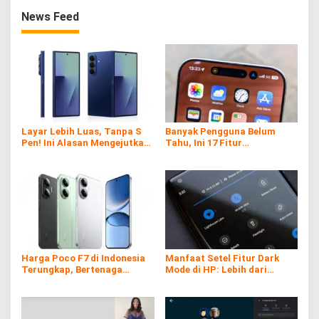
News Feed
Layar Lebih Luas, Tanpa S
Banyak Pengguna Belum
Pen! Ini Alasan Mengejutkan
Tahu, Ini 17 Fitur
Samsung di Galaxy Z Fold7
Tersembunyi iPhone yang
Ternyata Sangat Berguna
Harga Poco F7 di Indonesia
Manfaat Setel Fitur Dark
Terungkap, Bertenaga
Mode di HP: Lebih dari
Snapdragon 8s Gen 4
Sekadar Gaya