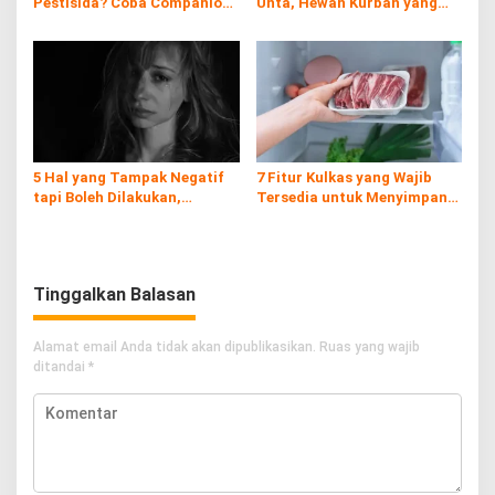
Pestisida? Coba Companion
Unta, Hewan Kurban yang
Planting!
Kaya Nutrisi di Timur
Tengah
5 Hal yang Tampak Negatif
7 Fitur Kulkas yang Wajib
tapi Boleh Dilakukan,
Tersedia untuk Menyimpan
Prioritaskan Dirimu!
Daging Kurban
Tinggalkan Balasan
Alamat email Anda tidak akan dipublikasikan.
Ruas yang wajib
ditandai
*