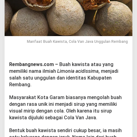
a
,
C
o
l
a
V
a
Manfaat Buah Kawista, Cola Van Java Unggulan Rembang
n
J
a
v
Rembangnews.com –
Buah kawista atau yang
a
memiliki nama ilmiah
Limonia acidissima
, menjadi
U
salah satu unggulan dan identitas Kabupaten
n
Rembang.
g
g
u
Masyarakat Kota Garam biasanya mengolah buah
l
dengan rasa unik ini menjadi sirup yang memiliki
a
visual mirip dengan cola. Oleh karena itu sirup
n
kawista dijuluki sebagai Cola Van Java.
R
e
m
Bentuk buah kawista sendiri cukup besar, ia masih
b