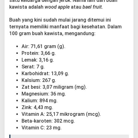
satu keluarga dengan jeruk. Nama lain dari buah
a
kawista adalah
wood apple
atau
bael fruit.
n
g
Buah yang kini sudah mulai jarang ditemui ini
ternyata memiliki manfaat bagi kesehatan. Dalam
100 gram buah kawista, mengandung:
Air: 71,61 gram (g).
Protein: 3,66 g.
Lemak: 3,16 g.
Serat: 7 g.
Karbohidrat: 13,09 g.
Kalsium: 267 g.
Zat besi: 3,07 miligram (mg).
Magnesium: 36 mg.
Kalium: 894 mg.
Zink: 4,43 mg.
Vitamin A: 25,17 mikrogram (mcg).
Beta-karoten: 302 mcg.
Vitamin C: 23 mg.