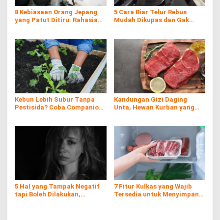
8 Kebiasaan Orang Jepang
5 Cara Biar Telur Rebus
yang Patut Ditiru: Rahasia
Mudah Dikupas dan Gak
Kemajuan Negeri Matahari
Hancur, Anti Gagal!
Terbit
Kebun Lebih Subur Tanpa
Kandungan Gizi Daging
Pestisida? Coba Companion
Unta, Hewan Kurban yang
Planting!
Kaya Nutrisi di Timur
Tengah
5 Hal yang Tampak Negatif
7 Fitur Kulkas yang Wajib
tapi Boleh Dilakukan,
Tersedia untuk Menyimpan
Prioritaskan Dirimu!
Daging Kurban