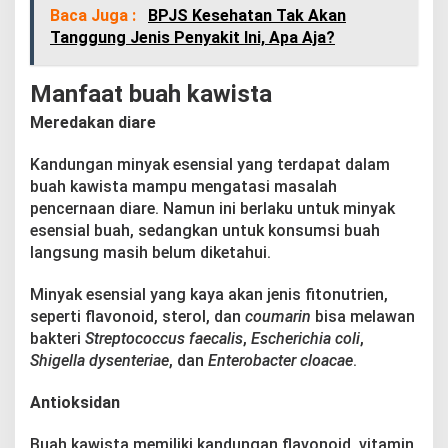
Baca Juga :
BPJS Kesehatan Tak Akan
Tanggung Jenis Penyakit Ini, Apa Aja?
Manfaat buah kawista
Meredakan diare
Kandungan minyak esensial yang terdapat dalam
buah kawista mampu mengatasi masalah
pencernaan diare. Namun ini berlaku untuk minyak
esensial buah, sedangkan untuk konsumsi buah
langsung masih belum diketahui.
Minyak esensial yang kaya akan jenis fitonutrien,
seperti flavonoid, sterol, dan
coumarin
bisa melawan
bakteri
Streptococcus faecalis
,
Escherichia coli
,
Shigella dysenteriae
, dan
Enterobacter cloacae
.
Antioksidan
Buah kawista memiliki kandungan flavonoid, vitamin