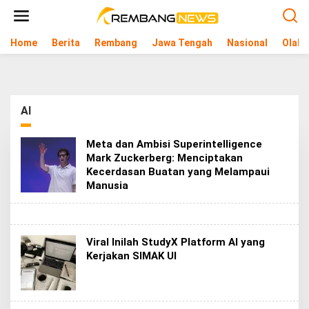
L
e
w
Home
Berita
Rembang
Jawa Tengah
Nasional
Olahr
a
t
i
k
e
k
AI
o
n
t
Meta dan Ambisi Superintelligence
e
Mark Zuckerberg: Menciptakan
n
Kecerdasan Buatan yang Melampaui
Manusia
Viral Inilah StudyX Platform AI yang
Kerjakan SIMAK UI