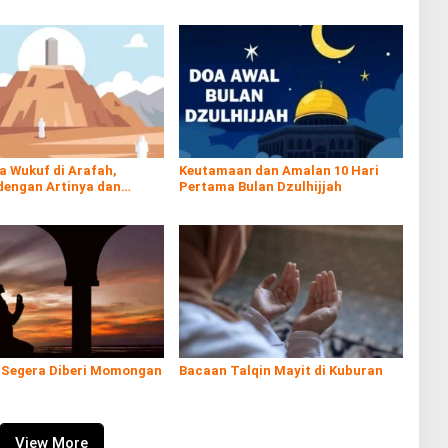
a Wukuf di Arafah,
Keutamaan dan Amalan 10 Hari
dengan Artinya dan
Pertama Bulan Dzulhijjah
 Sesuai Sunnah
 Segera Diberi Momongan
Bacaan Talqin Mayit di Kuburan
View More