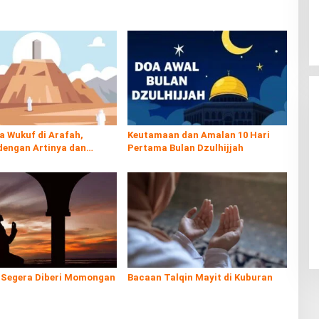
a Wukuf di Arafah,
Keutamaan dan Amalan 10 Hari
dengan Artinya dan
Pertama Bulan Dzulhijjah
 Sesuai Sunnah
 Segera Diberi Momongan
Bacaan Talqin Mayit di Kuburan