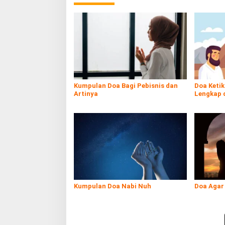
Kumpulan Doa Bagi Pebisnis dan
Doa Ketik
Artinya
Lengkap 
Tuntunan
Kumpulan Doa Nabi Nuh
Doa Agar