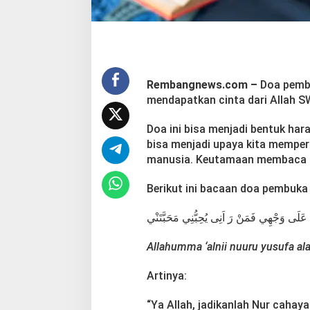
a
i
O
r
a
n
Rembangnews.com –
Doa pembu
g
S
mendapatkan cinta dari Allah SW
e
k
Doa ini bisa menjadi bentuk har
i
bisa menjadi upaya kita memperb
t
manusia. Keutamaan membaca do
a
r
Berikut ini bacaan doa pembuka
َ عَلَى وَجْهِي فَمَنْ رَ اَنِى يُحِبُّنِي مَحَبَّتَنْي
Allahumma ‘alnii nuuru yusufa al
Artinya:
“Ya Allah, jadikanlah Nur cahay