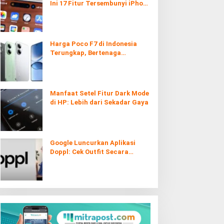
Ini 17 Fitur Tersembunyi iPhone
yang Ternyata Sangat Berguna
Harga Poco F7 di Indonesia
Terungkap, Bertenaga
Snapdragon 8s Gen 4
Manfaat Setel Fitur Dark Mode
di HP: Lebih dari Sekadar Gaya
Google Luncurkan Aplikasi
Doppl: Cek Outfit Secara
Virtual Kini Lebih Mudah dan
Interaktif