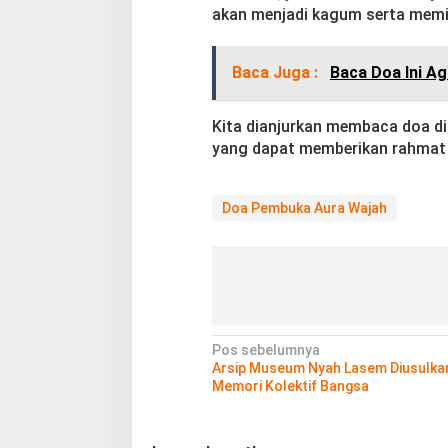
akan menjadi kagum serta memili
Baca Juga :
Baca Doa Ini Ag
Kita dianjurkan membaca doa d
yang dapat memberikan rahmat d
Doa Pembuka Aura Wajah
N
Pos sebelumnya
Arsip Museum Nyah Lasem Diusulka
a
Memori Kolektif Bangsa
v
i