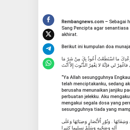
Rembangnews.com –
Sebagai 
Sang Pencipta agar senantiasa 
akhirat.
Berikut ini kumpulan doa munaj
اللَّهُمَّ أنْتَ رَبّي لا إِلهَ إِلاَّ أَنْتَ خَلَقْ
صَنَعْتُ أبُوءُ لَكَ بِنِعْمَتِكَ عليَّ وأبُوءُ بِذَنْب
“Ya Allah sesungguhnya Engkau 
telah menciptakanku, sedang ak
berusaha menunaikan janjiku pa
perbuatan jelekku. Aku mengaku
mengakui segala dosa yang pern
sesungguhnya tiada yang mampu
اَللَّهُمَّ صَلِّ عَلَى سَيِّدِنَا مُحَمَّدٍ طِبِّ الْقُلُو
آلِهِ وَصَحْبِهِ وَسَلِّمْ تسليما كثيرا