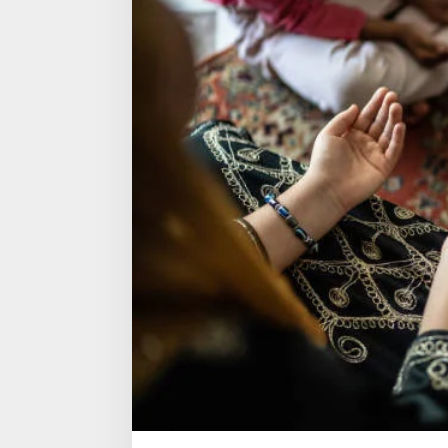
M
u
n
a
j
a
t
K
e
s
e
l
a
m
a
t
a
n