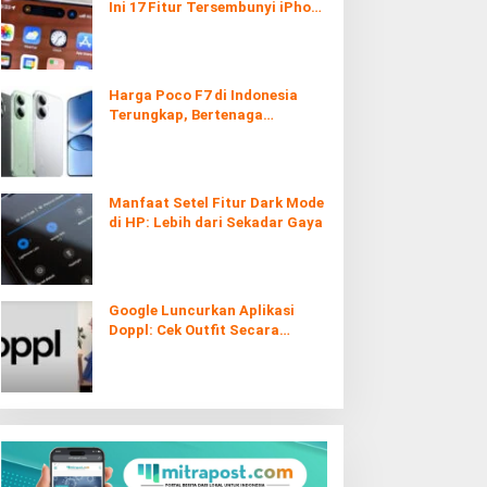
Ini 17 Fitur Tersembunyi iPhone
yang Ternyata Sangat Berguna
Harga Poco F7 di Indonesia
Terungkap, Bertenaga
Snapdragon 8s Gen 4
Manfaat Setel Fitur Dark Mode
di HP: Lebih dari Sekadar Gaya
Google Luncurkan Aplikasi
Doppl: Cek Outfit Secara
Virtual Kini Lebih Mudah dan
Interaktif