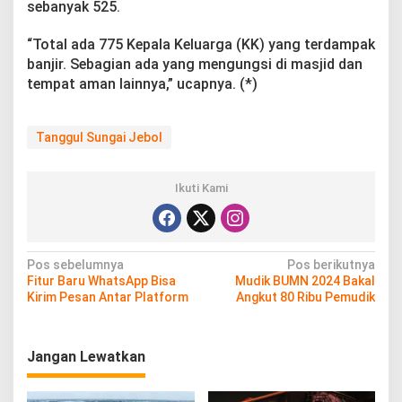
sebanyak 525.
“Total ada 775 Kepala Keluarga (KK) yang terdampak
banjir. Sebagian ada yang mengungsi di masjid dan
tempat aman lainnya,” ucapnya. (*)
Tanggul Sungai Jebol
Ikuti Kami
N
Pos sebelumnya
Pos berikutnya
Fitur Baru WhatsApp Bisa
Mudik BUMN 2024 Bakal
a
Kirim Pesan Antar Platform
Angkut 80 Ribu Pemudik
v
i
Jangan Lewatkan
g
a