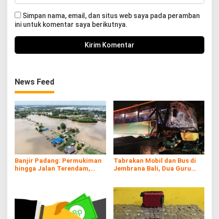
Simpan nama, email, dan situs web saya pada peramban
ini untuk komentar saya berikutnya.
News Feed
Banjir Padang: Permukiman
Tabrakan Mobil dan Bus di
hingga Jalan Terendam,
Jembrana Bali, Dua Guru
Kayu Gelondongan Ikut
Asal Banyuwangi Tewas
Hanyut