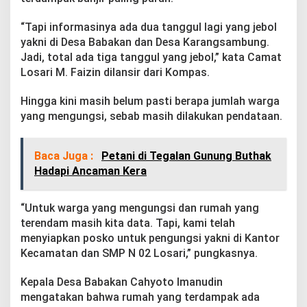
a
n
“Tapi informasinya ada dua tanggul lagi yang jebol
g
yakni di Desa Babakan dan Desa Karangsambung.
g
u
Jadi, total ada tiga tanggul yang jebol,” kata Camat
l
Losari M. Faizin dilansir dari Kompas.
S
u
Hingga kini masih belum pasti berapa jumlah warga
n
yang mengungsi, sebab masih dilakukan pendataan.
g
a
i
J
Baca Juga :
Petani di Tegalan Gunung Buthak
e
Hadapi Ancaman Kera
b
o
l
“Untuk warga yang mengungsi dan rumah yang
terendam masih kita data. Tapi, kami telah
menyiapkan posko untuk pengungsi yakni di Kantor
Kecamatan dan SMP N 02 Losari,” pungkasnya.
Kepala Desa Babakan Cahyoto Imanudin
mengatakan bahwa rumah yang terdampak ada