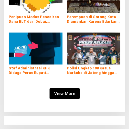
Penipuan Modus Pencairan
Perempuan di Sorong Kota
Dana BLT dari Dubai,
Diamankan Karena Edarkan
Kerugian hingga Rp60 Juta
Ganja
Staf Administrasi KPK
Polisi Ungkap 198 Kasus
Diduga Peras Bupati
Narkoba di Jateng hingga
Pemalang yang Kena OTT
Juli
View More