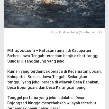
b
e
s
T
e
r
e
a
Foto: Ilustrasi banjir(Sumber: istock)
n
d
a
m
Mitrapost.com –
Ratusan rumah di Kabupaten
B
Brebes Jawa Tengah terendam banjir akibat tanggul
a
Sungai Cisanggarung yang jebol.
n
j
Rumah yang terdampak berada di Kecamatan Losari,
i
r
Kabupaten Brebes, Jawa Tengah. Sedangkan
A
tanggul yang jebol berada di wilayah Desa Babakan,
k
Desa Bojongsari, dan Desa Karangsambung.
i
b
Tanggul pertama yang jebol adalah di Desa
a
t
Bojongsari hingga menyebabkan wilayah tersebut
T
terdampak banjir paling parah.