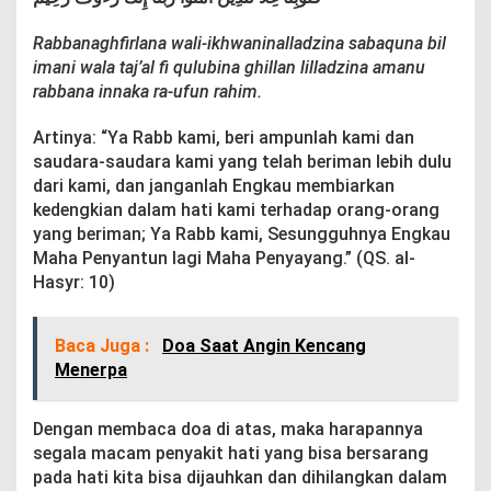
i
t
Rabbanaghfirlana wali-ikhwaninalladzina sabaquna bil
H
imani wala taj’al fi qulubina ghillan lilladzina amanu
a
t
rabbana innaka ra-ufun rahim.
i
Artinya: “Ya Rabb kami, beri ampunlah kami dan
saudara-saudara kami yang telah beriman lebih dulu
dari kami, dan janganlah Engkau membiarkan
kedengkian dalam hati kami terhadap orang-orang
yang beriman; Ya Rabb kami, Sesungguhnya Engkau
Maha Penyantun lagi Maha Penyayang.” (QS. al-
Hasyr: 10)
Baca Juga :
Doa Saat Angin Kencang
Menerpa
Dengan membaca doa di atas, maka harapannya
segala macam penyakit hati yang bisa bersarang
pada hati kita bisa dijauhkan dan dihilangkan dalam