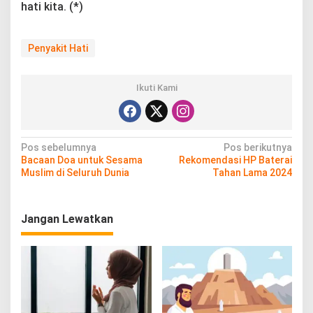
hati kita. (*)
Penyakit Hati
Ikuti Kami
N
Pos sebelumnya
Pos berikutnya
Bacaan Doa untuk Sesama
Rekomendasi HP Baterai
a
Muslim di Seluruh Dunia
Tahan Lama 2024
v
i
Jangan Lewatkan
g
a
s
i
p