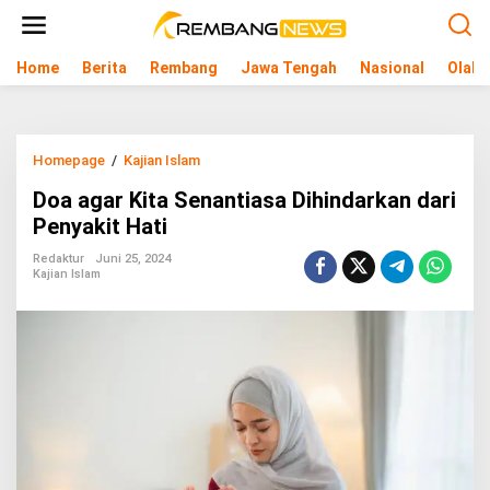
L
e
w
Home
Berita
Rembang
Jawa Tengah
Nasional
Olahr
a
t
i
k
e
Homepage
/
Kajian Islam
D
k
o
o
Doa agar Kita Senantiasa Dihindarkan dari
a
n
a
Penyakit Hati
t
g
e
a
Redaktur
Juni 25, 2024
n
Kajian Islam
r
K
i
t
a
S
e
n
a
n
t