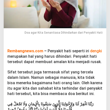
i
a
s
a
D
i
h
i
Doa agar Kita Senantiasa Dihindarkan dari Penyakit Hati
n
d
a
r
Rembangnews.com
–
Penyakit hati seperti iri
dengki
k
merupakan hal yang harus dihindari. Penyakit hati
a
tersebut dapat membuat amalan kita menjadi rusak.
n
d
Sifat tersebut juga termasuk sifat yang tercela
a
r
dalam Islam. Namun sebagai manusia, kita tidak
i
bisa menerka bagaimana hati orang lain. Oleh karena
P
itu agar kita dan sahabat kita terhindar dari penyakit
e
hati tersebut, kita bisa membaca doa berikut ini.
n
y
a
رَبَّنَا اغْفِرْ لَنَا وَلِإِخْوَانِنَا الَّذِينَ سَبَقُونَا بِالْإِيمَانِ وَلَا تَجْعَلْ فِي
k
قُلُوبِنَا غِلًّا لِّلَّذِينَ آمَنُوا رَبَّنَا إِنَّكَ رَءُوفٌ رَّحِيمٌ