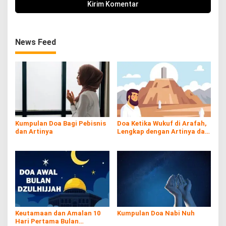
News Feed
Kumpulan Doa Bagi Pebisnis
Doa Ketika Wukuf di Arafah,
dan Artinya
Lengkap dengan Artinya dan
Tuntunan Sesuai Sunnah
Keutamaan dan Amalan 10
Kumpulan Doa Nabi Nuh
Hari Pertama Bulan