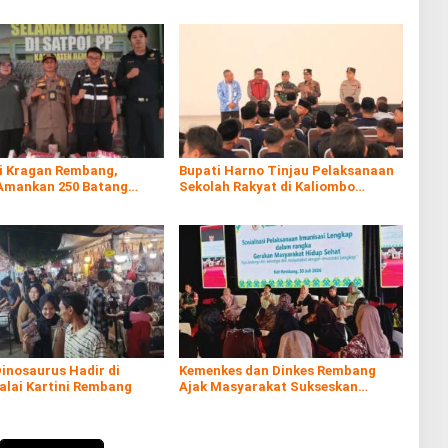
di Kragan Rembang,
Bupati Harno Tinjau Pelaksanaan
Amankan 250 Batang
Sekolah Rakyat di Kaliombo
al
Rembang
inosaurus Hadir di
Kemenkes dan Dinkes Rembang
alai Kartini Rembang
Ajak Masyarakat Sukseskan
Program Imunisasi