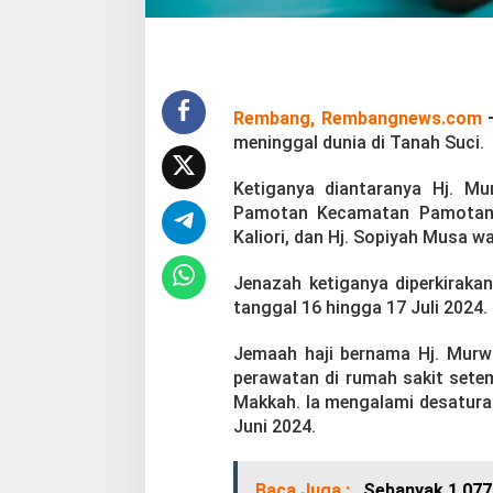
n
i
a
,
J
e
Rembang, Rembangnews.com
n
meninggal dunia di Tanah Suci.
a
z
Ketiganya diantaranya Hj. Mu
a
Pamotan Kecamatan Pamotan, 
h
a
Kaliori, dan Hj. Sopiyah Musa
k
a
Jenazah ketiganya diperkiraka
n
tanggal 16 hingga 17 Juli 2024.
D
i
Jemaah haji bernama Hj. Murwa
p
u
perawatan di rumah sakit sete
l
Makkah. Ia mengalami desatura
a
Juni 2024.
n
g
k
Baca Juga :
Sebanyak 1.077
a