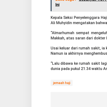
n
Ini
B
e
r
Kepala Seksi Penyelenggara H
g
Ali Muhyidin mengatakan bahw
e
l
“Almarhumah sempat mengeluhk
o
Makkah, atas saran dari dokter 
m
b
a
Usai keluar dari rumah sakit, i
n
Namun ia akhirnya menghembuska
g
“Lalu dibawa ke rumah sakit lag
dunia pada pukul 21.34 waktu Ara
jemaah haji