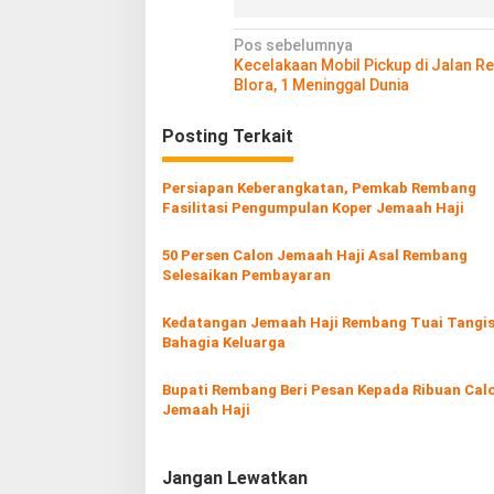
N
Pos sebelumnya
Kecelakaan Mobil Pickup di Jalan 
a
Blora, 1 Meninggal Dunia
v
Posting Terkait
i
g
Persiapan Keberangkatan, Pemkab Rembang
a
Fasilitasi Pengumpulan Koper Jemaah Haji
s
50 Persen Calon Jemaah Haji Asal Rembang
i
Selesaikan Pembayaran
p
o
Kedatangan Jemaah Haji Rembang Tuai Tangi
Bahagia Keluarga
s
Bupati Rembang Beri Pesan Kepada Ribuan Cal
Jemaah Haji
Jangan Lewatkan