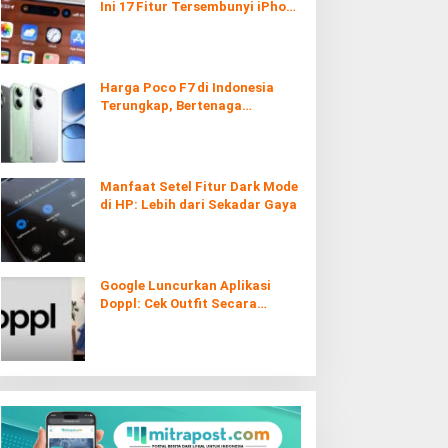
Ini 17 Fitur Tersembunyi iPhone
yang Ternyata Sangat Berguna
Harga Poco F7 di Indonesia
Terungkap, Bertenaga
Snapdragon 8s Gen 4
Manfaat Setel Fitur Dark Mode
di HP: Lebih dari Sekadar Gaya
Google Luncurkan Aplikasi
Doppl: Cek Outfit Secara
Virtual Kini Lebih Mudah dan
Interaktif