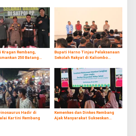
di Kragan Rembang,
Bupati Harno Tinjau Pelaksanaan
Amankan 250 Batang
Sekolah Rakyat di Kaliombo
al
Rembang
inosaurus Hadir di
Kemenkes dan Dinkes Rembang
alai Kartini Rembang
Ajak Masyarakat Sukseskan
Program Imunisasi