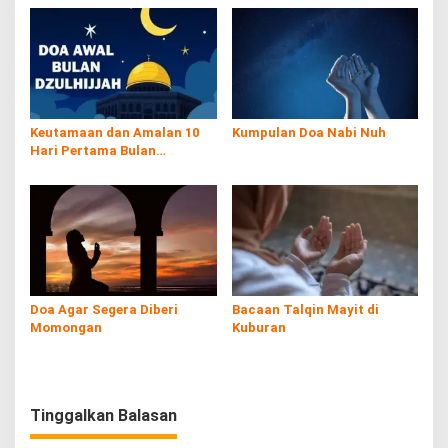
Keutamaan dan Amalan 10
Kumpulan Doa Nabi Nuh
Hari Pertama Bulan
Dzulhijjah
Doa Agar Segera Diberi
Bacaan Talqin Mayit di
Momongan
Kuburan
Tinggalkan Balasan