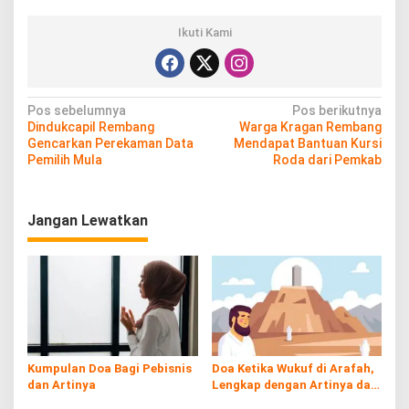
Ikuti Kami
N
Pos sebelumnya
Pos berikutnya
Dindukcapil Rembang
Warga Kragan Rembang
a
Gencarkan Perekaman Data
Mendapat Bantuan Kursi
v
Pemilih Mula
Roda dari Pemkab
i
g
Jangan Lewatkan
a
s
i
p
o
s
Kumpulan Doa Bagi Pebisnis
Doa Ketika Wukuf di Arafah,
dan Artinya
Lengkap dengan Artinya dan
Tuntunan Sesuai Sunnah