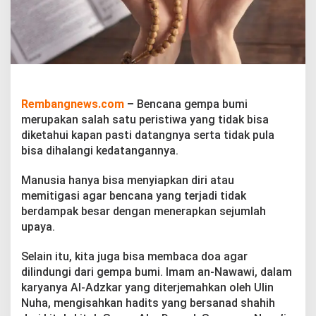
d
a
r
i
G
e
m
p
Rembangnews.com
–
Bencana gempa bumi
a
B
merupakan salah satu peristiwa yang tidak bisa
u
diketahui kapan pasti datangnya serta tidak pula
m
bisa dihalangi kedatangannya.
i
Manusia hanya bisa menyiapkan diri atau
memitigasi agar bencana yang terjadi tidak
berdampak besar dengan menerapkan sejumlah
upaya.
Selain itu, kita juga bisa membaca doa agar
dilindungi dari gempa bumi. Imam an-Nawawi, dalam
karyanya Al-Adzkar yang diterjemahkan oleh Ulin
Nuha, mengisahkan hadits yang bersanad shahih