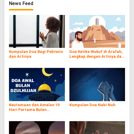
News Feed
Kumpulan Doa Bagi Pebisnis
Doa Ketika Wukuf di Arafah,
dan Artinya
Lengkap dengan Artinya dan
Tuntunan Sesuai Sunnah
Keutamaan dan Amalan 10
Kumpulan Doa Nabi Nuh
Hari Pertama Bulan
Dzulhijjah