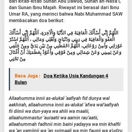
dari kitab-kitab Sunan Abu Dawud, Sunan an-Nasa’i,
dan Sunan Ibnu Majah. Riwayat ini berasal dari Ibnu
Umar RA, yang merinci bahwa Nabi Muhammad SAW
membacakan doa berikut:
اللَّهُمَّ إِنِّي أَسْأَلُكَ الْعَافِيَةَ فِي الدُّنْيَا وَالْآخِرَةِ، اَللَّهُمَّ إِنِّي أَسْأَلُكَ
الْعَفْوَ وَالْعَافِيَةَ فِي دِينِي وَدُنْيَايَ وَأَهْلِي وَمَالِي ، اَللَّهُمَّ اسْتُرْ
عَوْرَاتِي وَآمِنْ رَوْعَاتِي، اللَّهُمَّ احْفَظْنِي مِنْ بَيْنِ يَدَيَّ ومِنْ خَلْفِي
وَعَنْ يَمِينِي وَعَنْ شِمَالِي وَمِنْ فَوْقِي وَأَعُوْذُ بِعَظَمَتِكَ أَنْ أُغْتَالَ
مِنْ تَحْتِي
Baca Juga :
Doa Ketika Usia Kandungan 4
Bulan
Allaahumma innii as-alukal ‘aafiyah fid dunya wal
aakhirah, allaahumma innii as-alukal ‘afwa wal’aafiyah
fii diinii wa dun-yaya wa ahlii wa maalii,
allaahummastur ‘auraatii wa aamin rau’aatii,
allaahummah fadhnii min baini yadayya wa min khalfii
wa ‘an yamiinii wa ‘an syimaali wa min fauqii wa a’udzu