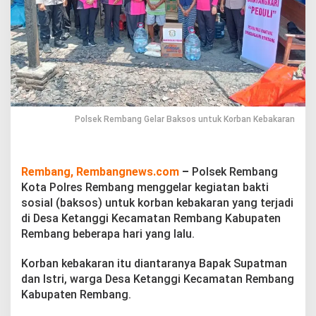
r
B
a
k
s
o
s
u
n
t
Polsek Rembang Gelar Baksos untuk Korban Kebakaran
u
k
K
o
Rembang, Rembangnews.com
–
Polsek Rembang
r
Kota Polres Rembang menggelar kegiatan bakti
b
sosial (baksos) untuk korban kebakaran yang terjadi
a
di Desa Ketanggi Kecamatan Rembang Kabupaten
n
K
Rembang beberapa hari yang lalu.
e
b
Korban kebakaran itu diantaranya Bapak Supatman
a
dan Istri, warga Desa Ketanggi Kecamatan Rembang
k
Kabupaten Rembang.
a
r