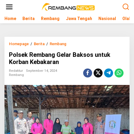
L
e
w
Home
Berita
Rembang
Jawa Tengah
Nasional
Olahr
a
t
i
k
e
Homepage
/
Berita
/
Rembang
P
k
o
o
Polsek Rembang Gelar Baksos untuk
l
n
s
Korban Kebakaran
t
e
e
k
Redaktur
September 14, 2024
n
Rembang
R
e
m
b
a
n
g
G
e
l
a