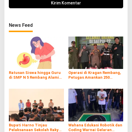
News Feed
Ratusan Siswa hingga Guru
Operasi di Kragan Rembang,
di SMP N 5 Rembang Alami
Petugas Amankan 250
Diare Massal
Batang Rokol Ilegal
Bupati Harno Tinjau
Wahana Edukasi Robotik dan
Pelaksanaan Sekolah Rakyat
Coding Warnai Gelaran