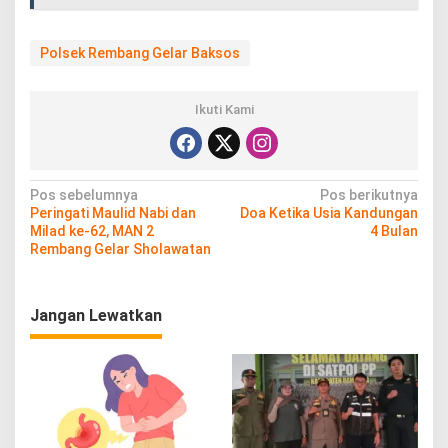
Polsek Rembang Gelar Baksos
Ikuti Kami
N
Pos sebelumnya
Pos berikutnya
Peringati Maulid Nabi dan
Doa Ketika Usia Kandungan
a
Milad ke-62, MAN 2
4 Bulan
v
Rembang Gelar Sholawatan
i
g
Jangan Lewatkan
a
s
i
p