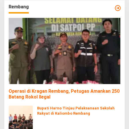
Rembang
Operasi di Kragan Rembang, Petugas Amankan 250
Batang Rokol Ilegal
Bupati Harno Tinjau Pelaksanaan Sekolah
Rakyat di Kaliombo Rembang