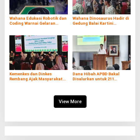
Wahana Edukasi Robotik dan
Wahana Dinosaurus Hadir di
Coding Warnai Gelaran
Gedung Balai Kartini
Rembang Expo 2026
Rembang
Kemenkes dan Dinkes
Dana Hibah APBD Bakal
Rembang Ajak Masyarakat
Disalurkan untuk 211
Sukseskan Program
Penerima, Pemkab: Harus
Imunisasi
Digunakan Tepat Sasaran
View More