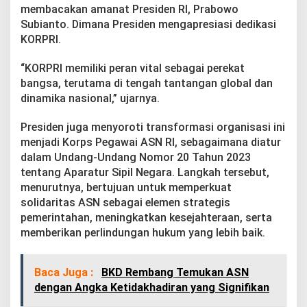
k
membacakan amanat Presiden RI, Prabowo
a
Subianto. Dimana Presiden mengapresiasi dedikasi
n
KORPRI.
A
m
a
“KORPRI memiliki peran vital sebagai perekat
n
bangsa, terutama di tengah tantangan global dan
a
dinamika nasional,” ujarnya.
t
d
Presiden juga menyoroti transformasi organisasi ini
a
r
menjadi Korps Pegawai ASN RI, sebagaimana diatur
i
dalam Undang-Undang Nomor 20 Tahun 2023
P
tentang Aparatur Sipil Negara. Langkah tersebut,
r
menurutnya, bertujuan untuk memperkuat
e
solidaritas ASN sebagai elemen strategis
s
i
pemerintahan, meningkatkan kesejahteraan, serta
d
memberikan perlindungan hukum yang lebih baik.
e
n
Baca Juga :
BKD Rembang Temukan ASN
dengan Angka Ketidakhadiran yang Signifikan