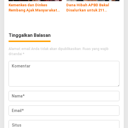
Kemenkes dan Dinkes
Dana Hibah APBD Bakal
Rembang Ajak Masyarakat
Disalurkan untuk 211
Sukseskan Program
Penerima, Pemkab: Harus
Imunisasi
Digunakan Tepat Sasaran
Tinggalkan Balasan
Alamat email Anda tidak akan dipublikasikan.
Ruas yang wajib
ditandai
*