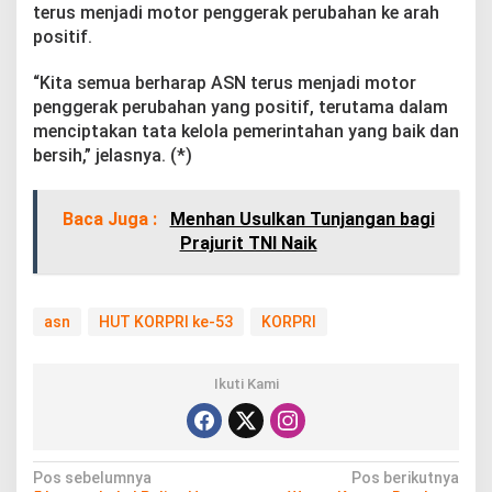
terus menjadi motor penggerak perubahan ke arah
positif.
“Kita semua berharap ASN terus menjadi motor
penggerak perubahan yang positif, terutama dalam
menciptakan tata kelola pemerintahan yang baik dan
bersih,” jelasnya. (*)
Baca Juga :
Menhan Usulkan Tunjangan bagi
Prajurit TNI Naik
asn
HUT KORPRI ke-53
KORPRI
Ikuti Kami
N
Pos sebelumnya
Pos berikutnya