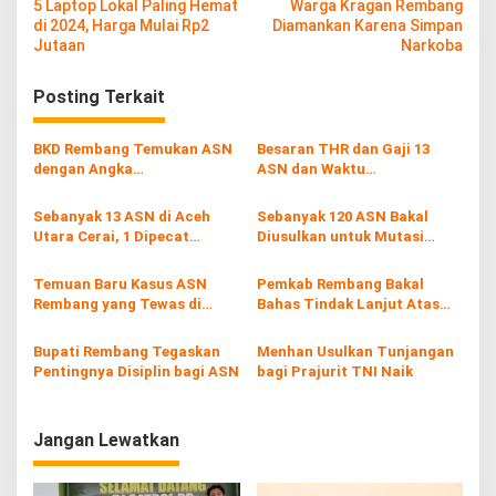
5 Laptop Lokal Paling Hemat
Warga Kragan Rembang
a
di 2024, Harga Mulai Rp2
Diamankan Karena Simpan
v
Jutaan
Narkoba
i
Posting Terkait
g
a
BKD Rembang Temukan ASN
Besaran THR dan Gaji 13
s
dengan Angka
ASN dan Waktu
Ketidakhadiran yang
Pencairannya
i
Signifikan
Sebanyak 13 ASN di Aceh
Sebanyak 120 ASN Bakal
p
Utara Cerai, 1 Dipecat
Diusulkan untuk Mutasi
dengan Tidak Hormat
Jabatan
o
Temuan Baru Kasus ASN
Pemkab Rembang Bakal
s
Rembang yang Tewas di
Bahas Tindak Lanjut Atas
Perairan, Diduga Depresi
Dugaan Pelanggaran Seleksi
Pasca Melahirkan
PPPK
Bupati Rembang Tegaskan
Menhan Usulkan Tunjangan
Pentingnya Disiplin bagi ASN
bagi Prajurit TNI Naik
Jangan Lewatkan