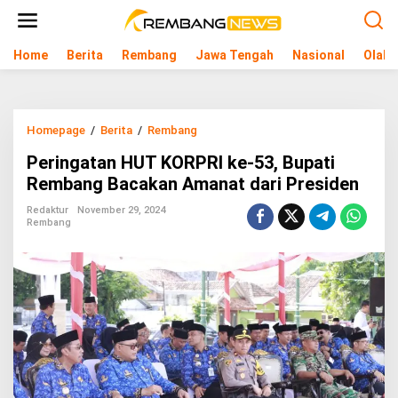
L
e
w
Home
Berita
Rembang
Jawa Tengah
Nasional
Olahr
a
t
i
k
e
Homepage
/
Berita
/
Rembang
P
k
e
o
Peringatan HUT KORPRI ke-53, Bupati
r
n
i
Rembang Bacakan Amanat dari Presiden
t
n
e
g
Redaktur
November 29, 2024
n
Rembang
a
t
a
n
H
U
T
K
O
R
P