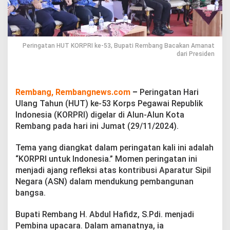
R
I
k
e
-
Peringatan HUT KORPRI ke-53, Bupati Rembang Bacakan Amanat
5
dari Presiden
3
,
B
u
Rembang, Rembangnews.com
–
Peringatan Hari
p
Ulang Tahun (HUT) ke-53 Korps Pegawai Republik
a
t
Indonesia (KORPRI) digelar di Alun-Alun Kota
i
Rembang pada hari ini Jumat (29/11/2024).
R
e
Tema yang diangkat dalam peringatan kali ini adalah
m
“KORPRI untuk Indonesia.” Momen peringatan ini
b
a
menjadi ajang refleksi atas kontribusi Aparatur Sipil
n
Negara (ASN) dalam mendukung pembangunan
g
bangsa.
B
a
Bupati Rembang H. Abdul Hafidz, S.Pdi. menjadi
c
a
Pembina upacara. Dalam amanatnya, ia