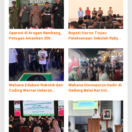
Operasi di Kragan Rembang,
Bupati Harno Tinjau
Petugas Amankan 250
Pelaksanaan Sekolah Rakyat
Batang Rokol Ilegal
di Kaliombo Rembang
Wahana Edukasi Robotik dan
Wahana Dinosaurus Hadir di
Coding Warnai Gelaran
Gedung Balai Kartini
Rembang Expo 2026
Rembang