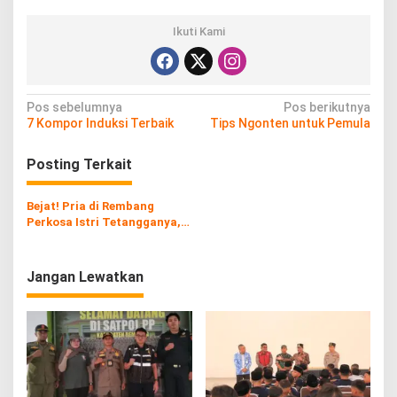
Ikuti Kami
N
Pos sebelumnya
Pos berikutnya
7 Kompor Induksi Terbaik
Tips Ngonten untuk Pemula
a
v
Posting Terkait
i
g
Bejat! Pria di Rembang
Perkosa Istri Tetangganya,
a
Gunakan Video untuk Ancam
s
Jangan Lewatkan
i
p
o
s