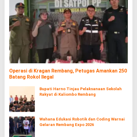
Operasi di Kragan Rembang, Petugas Amankan 250
Batang Rokol Ilegal
Bupati Harno Tinjau Pelaksanaan Sekolah
Rakyat di Kaliombo Rembang
Wahana Edukasi Robotik dan Coding Warnai
Gelaran Rembang Expo 2026