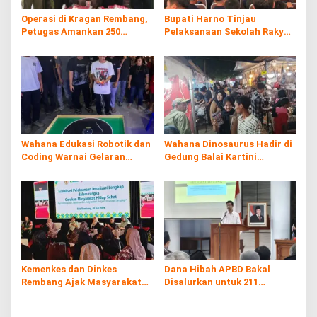
Operasi di Kragan Rembang,
Bupati Harno Tinjau
Petugas Amankan 250
Pelaksanaan Sekolah Rakyat
Batang Rokol Ilegal
di Kaliombo Rembang
Wahana Edukasi Robotik dan
Wahana Dinosaurus Hadir di
Coding Warnai Gelaran
Gedung Balai Kartini
Rembang Expo 2026
Rembang
Kemenkes dan Dinkes
Dana Hibah APBD Bakal
Rembang Ajak Masyarakat
Disalurkan untuk 211
Sukseskan Program
Penerima, Pemkab: Harus
Imunisasi
Digunakan Tepat Sasaran