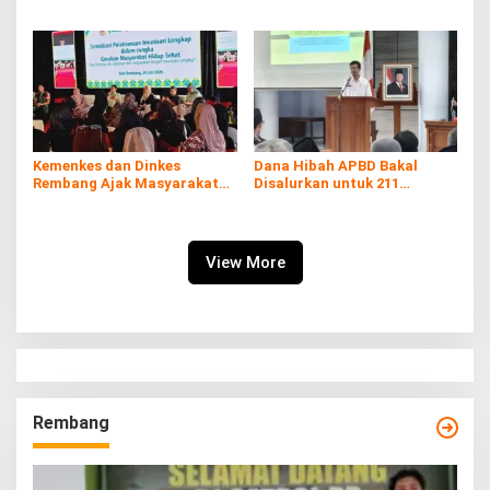
Rembang Expo 2026
Rembang
Kemenkes dan Dinkes
Dana Hibah APBD Bakal
Rembang Ajak Masyarakat
Disalurkan untuk 211
Sukseskan Program
Penerima, Pemkab: Harus
Imunisasi
Digunakan Tepat Sasaran
View More
Rembang