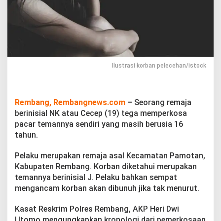
P
e
r
k
o
s
a
P
Ilustrasi korban pelecehan/istock
a
c
a
r
Rembang, Rembangnews.com
–
Seorang remaja
T
berinisial NK atau Cecep (19) tega memperkosa
e
pacar temannya sendiri yang masih berusia 16
m
tahun.
a
n
n
Pelaku merupakan remaja asal Kecamatan Pamotan,
y
Kabupaten Rembang. Korban diketahui merupakan
a
temannya berinisial J. Pelaku bahkan sempat
S
mengancam korban akan dibunuh jika tak menurut.
e
n
d
Kasat Reskrim Polres Rembang, AKP Heri Dwi
i
Utomo mengungkapkan kronologi dari pemerkosaan