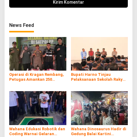
News Feed
Operasi di Kragan Rembang,
Bupati Harno Tinjau
Petugas Amankan 250
Pelaksanaan Sekolah Rakyat
Batang Rokol Ilegal
di Kaliombo Rembang
Wahana Edukasi Robotik dan
Wahana Dinosaurus Hadir di
Coding Warnai Gelaran
Gedung Balai Kartini