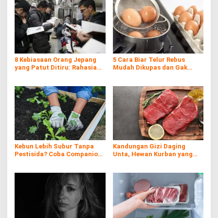
8 Kebiasaan Orang Jepang
5 Cara Biar Telur Rebus
yang Patut Ditiru: Rahasia
Mudah Dikupas dan Gak
Kemajuan Negeri Matahari
Hancur, Anti Gagal!
Terbit
Kebun Lebih Subur Tanpa
Kandungan Gizi Daging
Pestisida? Coba Companion
Unta, Hewan Kurban yang
Planting!
Kaya Nutrisi di Timur
Tengah