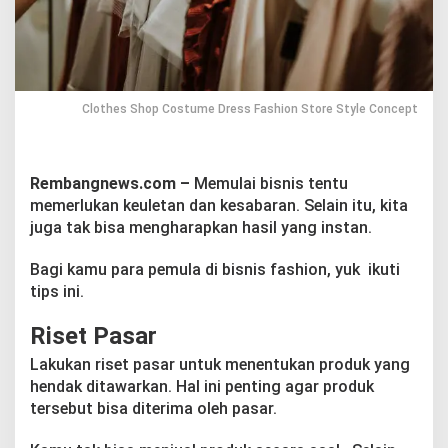
a
s
h
i
o
n
Clothes Shop Costume Dress Fashion Store Style Concept
u
n
t
u
Rembangnews.com –
Memulai bisnis tentu
k
P
memerlukan keuletan dan kesabaran. Selain itu, kita
e
juga tak bisa mengharapkan hasil yang instan.
m
u
Bagi kamu para pemula di bisnis fashion, yuk ikuti
l
tips ini.
a
Riset Pasar
Lakukan riset pasar untuk menentukan produk yang
hendak ditawarkan. Hal ini penting agar produk
tersebut bisa diterima oleh pasar.