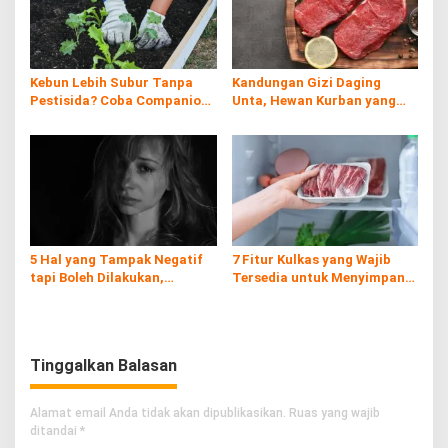
Kebun Lebih Subur Tanpa
Kandungan Gizi Daging
Pestisida? Coba Companion
Unta, Hewan Kurban yang
Planting!
Kaya Nutrisi di Timur
Tengah
5 Hal yang Tampak Negatif
7 Fitur Kulkas yang Wajib
tapi Boleh Dilakukan,
Tersedia untuk Menyimpan
Prioritaskan Dirimu!
Daging Kurban
Tinggalkan Balasan
Alamat email Anda tidak akan dipublikasikan.
Ruas yang wajib
ditandai
*