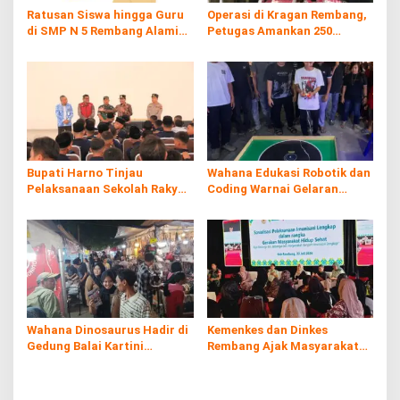
Ratusan Siswa hingga Guru
Operasi di Kragan Rembang,
di SMP N 5 Rembang Alami
Petugas Amankan 250
Diare Massal
Batang Rokol Ilegal
Bupati Harno Tinjau
Wahana Edukasi Robotik dan
Pelaksanaan Sekolah Rakyat
Coding Warnai Gelaran
di Kaliombo Rembang
Rembang Expo 2026
Wahana Dinosaurus Hadir di
Kemenkes dan Dinkes
Gedung Balai Kartini
Rembang Ajak Masyarakat
Rembang
Sukseskan Program
Imunisasi