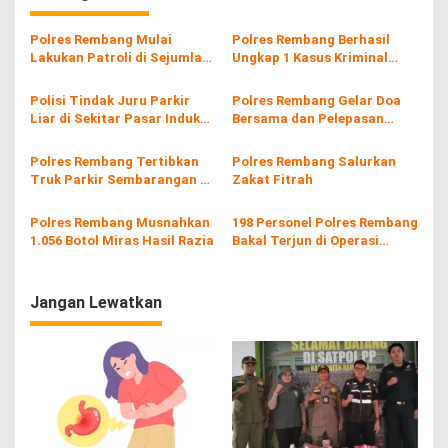
g
a
Polres Rembang Mulai
Polres Rembang Berhasil
s
Lakukan Patroli di Sejumlah
Ungkap 1 Kasus Kriminal
Gereja Wilayah Rembang
dalam Operasi Aman Candi
i
2025
Polisi Tindak Juru Parkir
Polres Rembang Gelar Doa
p
Liar di Sekitar Pasar Induk
Bersama dan Pelepasan
Kota Rembang
Calon Jemaah Haji
o
Polres Rembang Tertibkan
Polres Rembang Salurkan
s
Truk Parkir Sembarangan di
Zakat Fitrah
Badan Jalan
Polres Rembang Musnahkan
198 Personel Polres Rembang
1.056 Botol Miras Hasil Razia
Bakal Terjun di Operasi
Ketupat Candi 2025
Jangan Lewatkan