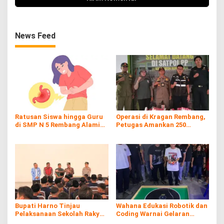
News Feed
Ratusan Siswa hingga Guru
Operasi di Kragan Rembang,
di SMP N 5 Rembang Alami
Petugas Amankan 250
Diare Massal
Batang Rokol Ilegal
Bupati Harno Tinjau
Wahana Edukasi Robotik dan
Pelaksanaan Sekolah Rakyat
Coding Warnai Gelaran
di Kaliombo Rembang
Rembang Expo 2026