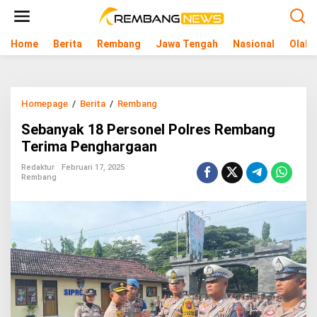
L
e
w
Home
Berita
Rembang
Jawa Tengah
Nasional
Olahr
a
t
i
k
e
Homepage
/
Berita
/
Rembang
S
k
e
o
Sebanyak 18 Personel Polres Rembang
b
n
a
Terima Penghargaan
t
n
e
y
Redaktur
Februari 17, 2025
n
Rembang
a
k
1
8
P
e
r
s
o
n
e