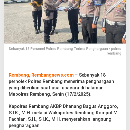
l
P
o
l
r
e
s
R
e
m
Sebanyak 18 Personel Polres Rembang Terima Penghargaan / polres
rembang
b
a
n
g
Rembang, Rembangnews.com
–
Sebanyak 18
T
e
pernolek Polres Rembang menerima penghargaan
r
yang diberikan saat usai upacara di halaman
i
Mapolres Rembang, Senin (17/2/2025).
m
a
Kapolres Rembang AKBP Dhanang Bagus Anggoro,
P
e
S.I.K., M.H. melalui Wakapolres Rembang Kompol M.
n
Fadhlan, S.H., S.I.K., M.H. menyerahkan langsung
g
pengharagaan.
h