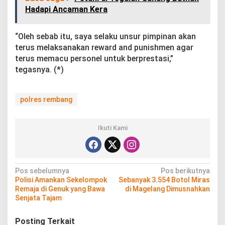
Hadapi Ancaman Kera
“Oleh sebab itu, saya selaku unsur pimpinan akan
terus melaksanakan reward and punishmen agar
terus memacu personel untuk berprestasi,”
tegasnya. (*)
polres rembang
Ikuti Kami
N
Pos sebelumnya
Pos berikutnya
Polisi Amankan Sekelompok
Sebanyak 3.554 Botol Miras
a
Remaja di Genuk yang Bawa
di Magelang Dimusnahkan
v
Senjata Tajam
i
Posting Terkait