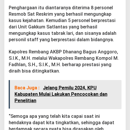
a
Penghargaan itu diantaranya diterima 8 personel
r
g
Resmob Sat Reskrim yang berhasil mengungkap
a
kasus kejahatan. Kemudian 5 personel berprestasi
a
dari Unit Gakkum Satlantas yang berhasil
n
mengungkap kasus tabrak lari, dan sisanya adalah
personil staff yang berprestasi dalam bidangnya.
Kapolres Rembang AKBP Dhanang Bagus Anggoro,
S.I.K., M.H. melalui Wakapolres Rembang Kompol M.
Fadhlan, S.H., S.I.K., M.H. berharap prestasi yang
diraih bisa ditingkatkan.
Baca Juga :
Jelang Pemilu 2024, KPU
Kabupaten Mulai Lakukan Pencocokan dan
Penelitian
“Semoga apa yang telah kita capai saat ini
hendaknya dapat kita tingkatkan, sehingga dapat
berdampak secara nyata bisa dirasakan oleh