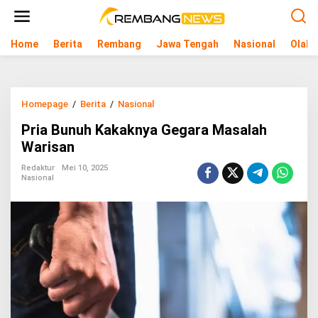
L
e
w
Home
Berita
Rembang
Jawa Tengah
Nasional
Olahr
a
t
i
k
e
Homepage
/
Berita
/
Nasional
P
k
r
o
Pria Bunuh Kakaknya Gegara Masalah
i
n
a
Warisan
t
B
e
u
Redaktur
Mei 10, 2025
n
Nasional
n
u
h
K
a
k
a
k
n
y
a