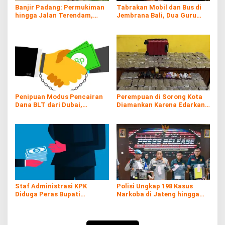
Banjir Padang: Permukiman
Tabrakan Mobil dan Bus di
hingga Jalan Terendam,
Jembrana Bali, Dua Guru
Kayu Gelondongan Ikut
Asal Banyuwangi Tewas
Hanyut
Penipuan Modus Pencairan
Perempuan di Sorong Kota
Dana BLT dari Dubai,
Diamankan Karena Edarkan
Kerugian hingga Rp60 Juta
Ganja
Staf Administrasi KPK
Polisi Ungkap 198 Kasus
Diduga Peras Bupati
Narkoba di Jateng hingga
Pemalang yang Kena OTT
Juli