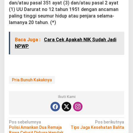
dan/atau pasal 351 ayat (3) dan/atau pasal 2 ayat
(1) UU Darurat no 12 tahun 1951 dengan ancaman
paling tinggi seumur hidup atau penjara selama-
lamanya 20 tahun. (*)
Baca Juga :
Cara Cek Apakah NIK Sudah Jadi
NPWP
Pria Bunuh Kakaknya
Ikuti Kami
N
Pos sebelumnya
Pos berikutnya
Polisi Amankan Dua Remaja
Tips Jaga Kesehatan Balita
a
Bawa Celurit Diduga Hendak