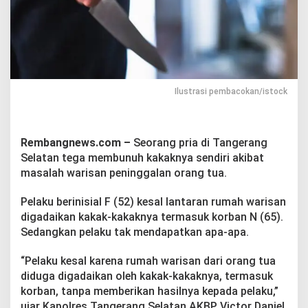
G
e
g
a
r
a
M
a
Ilustrasi pembacokan/istock
s
a
l
a
Rembangnews.com –
Seorang pria di Tangerang
h
Selatan tega membunuh kakaknya sendiri akibat
W
masalah warisan peninggalan orang tua.
a
r
Pelaku berinisial F (52) kesal lantaran rumah warisan
i
s
digadaikan kakak-kakaknya termasuk korban N (65).
a
Sedangkan pelaku tak mendapatkan apa-apa.
n
“Pelaku kesal karena rumah warisan dari orang tua
diduga digadaikan oleh kakak-kakaknya, termasuk
korban, tanpa memberikan hasilnya kepada pelaku,”
ujar Kapolres Tangerang Selatan AKBP Victor Daniel