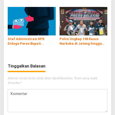
Kerugian hingga Rp60 Juta
Ganja
Staf Administrasi KPK
Polisi Ungkap 198 Kasus
Diduga Peras Bupati
Narkoba di Jateng hingga
Pemalang yang Kena OTT
Juli
Tinggalkan Balasan
Alamat email Anda tidak akan dipublikasikan.
Ruas yang wajib
ditandai
*