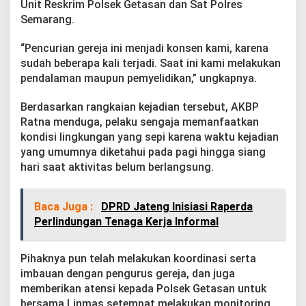
Unit Reskrim Polsek Getasan dan Sat Polres
g
a
Semarang.
K
a
“Pencurian gereja ini menjadi konsen kami, karena
l
sudah beberapa kali terjadi. Saat ini kami melakukan
i
pendalaman maupun pemyelidikan,” ungkapnya.
d
i
S
Berdasarkan rangkaian kejadian tersebut, AKBP
e
Ratna menduga, pelaku sengaja memanfaatkan
m
kondisi lingkungan yang sepi karena waktu kejadian
a
yang umumnya diketahui pada pagi hingga siang
r
a
hari saat aktivitas belum berlangsung.
n
g
Baca Juga :
DPRD Jateng Inisiasi Raperda
Perlindungan Tenaga Kerja Informal
Pihaknya pun telah melakukan koordinasi serta
imbauan dengan pengurus gereja, dan juga
memberikan atensi kepada Polsek Getasan untuk
bersama Linmas setempat melakukan monitoring