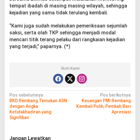
tempat ibadah di masing masing wilayah, sehingga
kejadian yang sama tidak terulang kembali.
“Kami juga sudah melakukan pemeriksaan sejumlah
saksi, serta olah TKP sehingga menjadi modal
mencari titik terang pelaku dari rangkaian kejadian
yang terjadi,” paparnya. (*)
Ikuti Kami
N
Pos sebelumnya
Pos berikutnya
BKD Rembang Temukan ASN
Keuangan PMI Rembang
a
dengan Angka
Kembali Pulih, Pemkab Beri
v
Ketidakhadiran yang
Apresiasi
Signifikan
i
g
Jangan Lewatkan