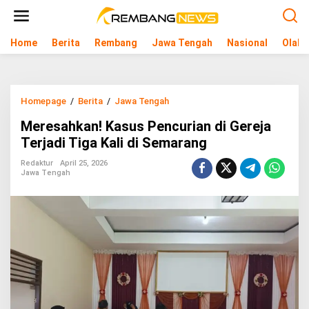
L
e
w
Home
Berita
Rembang
Jawa Tengah
Nasional
Olahr
a
t
i
k
e
Homepage
/
Berita
/
Jawa Tengah
M
k
e
o
Meresahkan! Kasus Pencurian di Gereja
r
n
e
Terjadi Tiga Kali di Semarang
t
s
e
a
Redaktur
April 25, 2026
n
Jawa Tengah
h
k
a
n
!
K
a
s
u
s
P