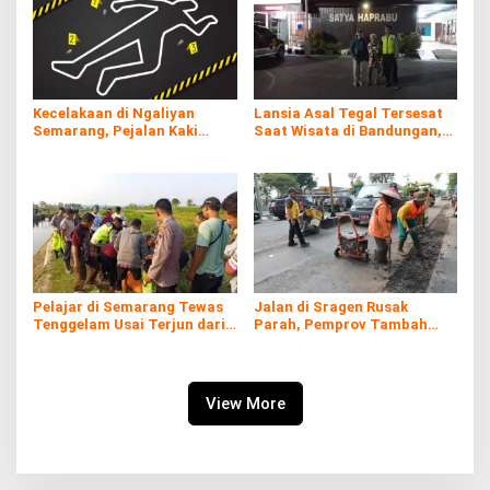
Kecelakaan di Ngaliyan
Lansia Asal Tegal Tersesat
Semarang, Pejalan Kaki
Saat Wisata di Bandungan,
Tewas Tertabrak Truk Usai
Akhirnya Ditemukan di Alun-
Oleng
alun Ungaran
Pelajar di Semarang Tewas
Jalan di Sragen Rusak
Tenggelam Usai Terjun dari
Parah, Pemprov Tambah
Atas Pintu Air
Anggaran Perbaikan Rp38,2
Miliar
View More