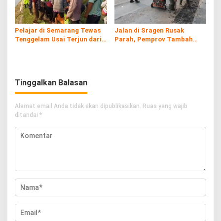
Pelajar di Semarang Tewas
Jalan di Sragen Rusak
Tenggelam Usai Terjun dari
Parah, Pemprov Tambah
Atas Pintu Air
Anggaran Perbaikan Rp38,2
Miliar
Tinggalkan Balasan
Alamat email Anda tidak akan dipublikasikan.
Ruas yang wajib
ditandai
*