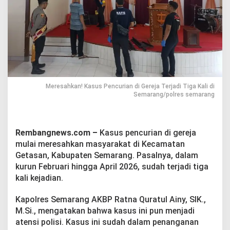
e
n
c
u
r
i
a
n
d
i
Meresahkan! Kasus Pencurian di Gereja Terjadi Tiga Kali di
Semarang/polres semarang
G
e
r
e
Rembangnews.com –
Kasus pencurian di gereja
j
a
mulai meresahkan masyarakat di Kecamatan
T
Getasan, Kabupaten Semarang. Pasalnya, dalam
e
kurun Februari hingga April 2026, sudah terjadi tiga
r
kali kejadian.
j
a
d
Kapolres Semarang AKBP Ratna Quratul Ainy, SIK.,
i
M.Si., mengatakan bahwa kasus ini pun menjadi
T
atensi polisi. Kasus ini sudah dalam penanganan
i